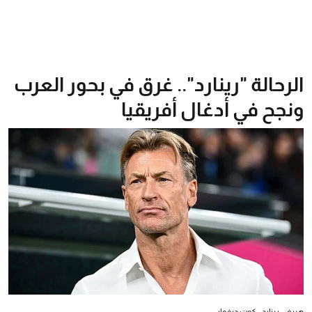
الرحالة "رينارد".. غرق في بحور العرب
ونجح في أدغال أفريقيا
هيرفي رينارد - كوت ديفوار