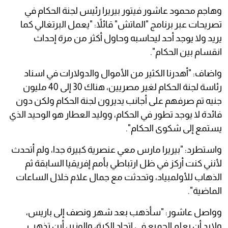
وهاجم محمود عاشور فيتور بيريرا رئيس لجنة الحكام في
تصريحات عبر برنامج "الماتش" قائلاً: "يعمل البرتغالي كما
يريد ولا يوجد أحد ليحاسبه وحاول أكثر من مرة إحداث
انقسام بين الحكام".
واضاف: "أهدرنا الكثير من الأموال والدولارات في اسناد
رئاسة لجنة الحكام لغير مصريين، هناك 30 إلى 40 مليون
جنيه تم صرفهم على أجانب يديرون لجنة الحكام ولكن دون
فائدة لا يوجد تطور في الحكام، ووليد العطار هو الوحيد الذي
يستمع إلى شكوى الحكام".
واستطرد: "بيريرا مارس معي عنصرية كبيرة جدا، ولم أتحدث
لأنني كنت أركز في ظل ارتباطي بأمم إفريقيا السابقة ثم
الذهاب للأولمبياد، وتحدثت مع جمال علام خلال الساعات
الماضية".
وواصل عاشور: "سأذهب بعد شهر ونصف إلى باريس،
ولابد أن يعلم الجميع في اتحاد الكرة، والوزير، أين تذهب