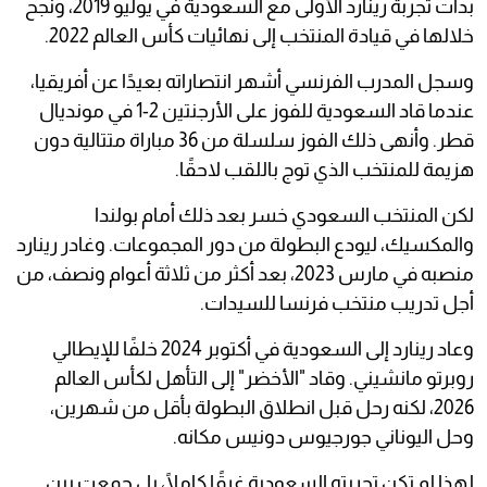
بدأت تجربة رينارد الأولى مع السعودية في يوليو 2019، ونجح
خلالها في قيادة المنتخب إلى نهائيات كأس العالم 2022.
وسجل المدرب الفرنسي أشهر انتصاراته بعيدًا عن أفريقيا،
عندما قاد السعودية للفوز على الأرجنتين 2-1 في مونديال
قطر. وأنهى ذلك الفوز سلسلة من 36 مباراة متتالية دون
هزيمة للمنتخب الذي توج باللقب لاحقًا.
لكن المنتخب السعودي خسر بعد ذلك أمام بولندا
والمكسيك، ليودع البطولة من دور المجموعات. وغادر رينارد
منصبه في مارس 2023، بعد أكثر من ثلاثة أعوام ونصف، من
أجل تدريب منتخب فرنسا للسيدات.
وعاد رينارد إلى السعودية في أكتوبر 2024 خلفًا للإيطالي
روبرتو مانشيني. وقاد "الأخضر" إلى التأهل لكأس العالم
2026، لكنه رحل قبل انطلاق البطولة بأقل من شهرين،
وحل اليوناني جورجيوس دونيس مكانه.
لهذا لم تكن تجربته السعودية غرقًا كاملًا، بل جمعت بين