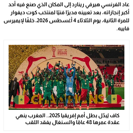
عاد الفرنسي هيرفي رينارد إلى المكان الذي صنع فيه أحد
أكبر إنجازاته، بعد تعيينه مديرًا فنيًا لمنتخب كوت ديفوار
للمرة الثانية، يوم الثلاثاء 4 أغسطس 2026، خلفًا لإيميرس
فاييه.
كاف يُبدّل بطل أمم إفريقيا 2025.. المغرب ينهي
عقدة عمرها 48 عامًا والسنغال يفقد اللقب