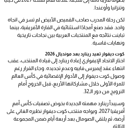
بطولة قارية ثالثة إلى سجله، عندما تقام نسخة 2027 في كينيا
وتنزانيا وأوغندا.
لكن رحلة المدرب صاحب القميص الأبيض لم تسر في اتجاه
واحد. فقد صنع أمجادًا استثنائية في القارة الأفريقية، بينما
تباينت نتائجه مع المنتخبات العربية بين نجاحات تاريخية
ونهايات قاسية.
كوت ديفوار تعيد رينارد بعد مونديال 2026
اختار الاتحاد الإيفواري إعادة رينارد إلى قيادة المنتخب، عقب
انتهاء عقد إيميرس فاييه وعدم تجديده. وجاء القرار رغم
وصول كوت ديفوار إلى الأدوار الإقصائية في كأس العالم
للمرة الأولى خلال مشاركاتها الأربع، قبل الخروج أمام
النرويج من دور الـ32.
وسيبدأ رينارد مهمته الجديدة بخوض تصفيات كأس أمم
أفريقيا 2027. ويواجه منتخب كوت ديفوار نظيره الغاني على
أرضه، ثم يلتقي الصومال بعد أربعة أيام ضمن المجموعة
الثالثة.