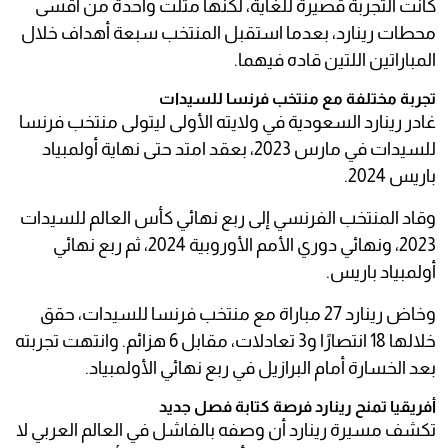
كانت التجربة قصيرة للغاية، لكنها مثّلت واحدة من أقسى
محطات رينارد، بعدما استقبل المنتخب سبعة أهداف خلال
المباراتين اللتين قاده فيهما.
تجربة مختلفة مع منتخب فرنسا للسيدات
غادر رينارد السعودية في ولايته الأولى ليتولى منتخب فرنسا
للسيدات في مارس 2023، بعقد امتد حتى نهاية أولمبياد
باريس 2024.
وقاد المنتخب الفرنسي إلى ربع نهائي كأس العالم للسيدات
2023، ونهائي دوري الأمم الأوروبية 2024، ثم ربع نهائي
أولمبياد باريس.
وخاض رينارد 27 مباراة مع منتخب فرنسا للسيدات، حقق
خلالها 18 انتصارًا و3 تعادلات، مقابل 6 هزائم. وانتهت تجربته
بعد الخسارة أمام البرازيل في ربع نهائي الأولمبياد.
أفريقيا تمنح رينارد فرصة كتابة فصل جديد
تكشف مسيرة رينارد أن وصفه بالفاشل في العالم العربي لا