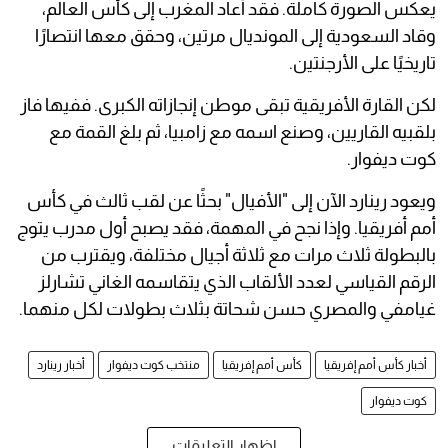
يعكس الصورة كاملة. فقد أعاد المغرب إلى كأس العالم،
وقاد السعودية إلى المونديال مرتين، وحقق معها انتصارًا
تاريخيًا على الأرجنتين.
لكن القارة الأفريقية تبقى موطن إنجازاته الكبرى. ففيها فاز
بلقبيه القاريين، وصنع اسمه مع زامبيا، ثم بلغ القمة مع
كوت ديفوار.
ويعود رينارد الآن إلى "الأفيال" بحثًا عن لقب ثالث في كأس
أمم أفريقيا. وإذا نجح في المهمة، فقد يصبح أول مدرب يتوج
بالبطولة ثلاث مرات مع ثلاثة أجيال مختلفة، ويقترب من
الرقم القياسي لعدد الألقاب الذي يتقاسمه الغاني تشارلز
غيامفي والمصري حسن شحاتة بثلاث بطولات لكل منهما.
أخبار كأس أمم إفريقيا
كأس أمم إفريقيا
منتخب كوت ديفوار
أخبار رينارد
كوت ديفوار
إظهار التعليقات