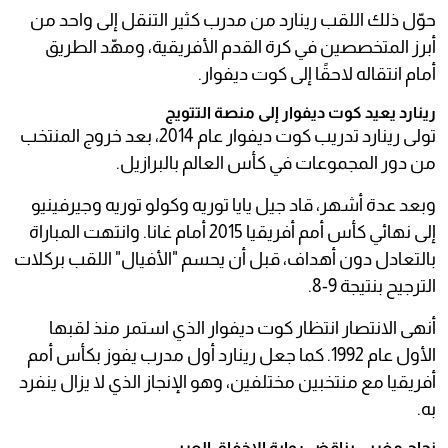
حوّل ذلك اللقب رينارد من مدرب كثير التنقل إلى واحد من
أبرز المتخصصين في كرة القدم الأفريقية، ومهّد الطريق
أمام انتقاله لاحقًا إلى كوت ديفوار.
رينارد يعيد كوت ديفوار إلى منصة التتويج
تولى رينارد تدريب كوت ديفوار عام 2014، بعد خروج المنتخب
من دور المجموعات في كأس العالم بالبرازيل.
وبعد عدة أشهر، قاد جيل يايا توريه وكولو توريه وجيرفينيو
إلى نهائي كأس أمم أفريقيا 2015 أمام غانا. وانتهت المباراة
بالتعادل دون أهداف، قبل أن يحسم "الأفيال" اللقب بركلات
الترجيح بنتيجة 9-8.
أنهى الانتصار انتظار كوت ديفوار الذي استمر منذ لقبها
الأول عام 1992. كما جعل رينارد أول مدرب يفوز بكأس أمم
أفريقيا مع منتخبين مختلفين، وهو الإنجاز الذي لا يزال ينفرد
به.
نجاح مغربي يناقض رواية الإخفاق العربي