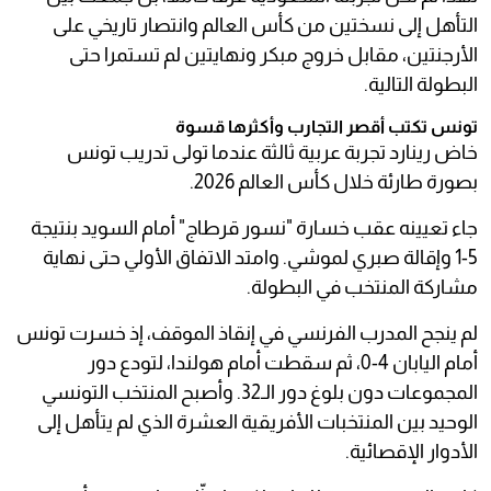
التأهل إلى نسختين من كأس العالم وانتصار تاريخي على
الأرجنتين، مقابل خروج مبكر ونهايتين لم تستمرا حتى
البطولة التالية.
تونس تكتب أقصر التجارب وأكثرها قسوة
خاض رينارد تجربة عربية ثالثة عندما تولى تدريب تونس
بصورة طارئة خلال كأس العالم 2026.
جاء تعيينه عقب خسارة "نسور قرطاج" أمام السويد بنتيجة
5-1 وإقالة صبري لموشي. وامتد الاتفاق الأولي حتى نهاية
مشاركة المنتخب في البطولة.
لم ينجح المدرب الفرنسي في إنقاذ الموقف، إذ خسرت تونس
أمام اليابان 4-0، ثم سقطت أمام هولندا، لتودع دور
المجموعات دون بلوغ دور الـ32. وأصبح المنتخب التونسي
الوحيد بين المنتخبات الأفريقية العشرة الذي لم يتأهل إلى
الأدوار الإقصائية.