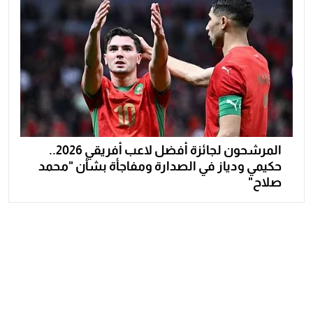
المرشحون لجائزة أفضل لاعب أفريقي 2026..
حكيمي ودياز في الصدارة ومفاجأة بشأن "محمد
صلاح"