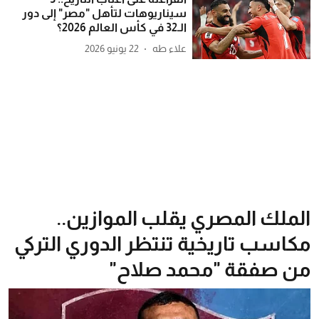
سيناريوهات لتأهل "مصر" إلى دور
الـ32 في كأس العالم 2026؟
علاء طه
22 يونيو 2026
الملك المصري يقلب الموازين..
مكاسب تاريخية تنتظر الدوري التركي
من صفقة "محمد صلاح"