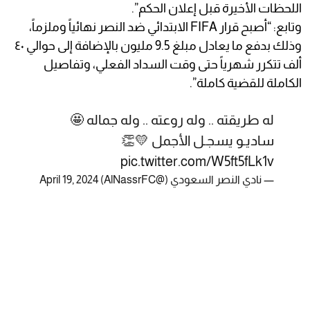
اللحظات الأخيرة قبل إعلان الحكم”.
وتابع: “أصبح قرار FIFA الابتدائي ضد النصر نهائياً وملزماً،
وذلك بدفع ما يعادل مبلغ 9.5 مليون بالإضافة إلى حوالي ٤٠
ألف تتكرر شهرياً حتى وقت السداد الفعلي، وتفاصيل
الكاملة للقضية كاملة”.
له طريقته .. وله روعته .. وله جماله 🤩
ساديـو يسجـل الأجمل 💛👏
pic.twitter.com/W5ft5fLk1v
— نادي النصر السعودي (@AlNassrFC)
April 19, 2024