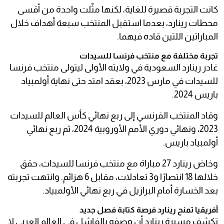
كانت التجربة قصيرة للغاية، لكنها مثّلت واحدة من أقسى
محطات رينارد، بعدما استقبل المنتخب سبعة أهداف خلال
المباراتين اللتين قاده فيهما.
تجربة مختلفة مع منتخب فرنسا للسيدات
غادر رينارد السعودية في ولايته الأولى ليتولى منتخب فرنسا
للسيدات في مارس 2023، بعقد امتد حتى نهاية أولمبياد
باريس 2024.
وقاد المنتخب الفرنسي إلى ربع نهائي كأس العالم للسيدات
2023، ونهائي دوري الأمم الأوروبية 2024، ثم ربع نهائي
أولمبياد باريس.
وخاض رينارد 27 مباراة مع منتخب فرنسا للسيدات، حقق
خلالها 18 انتصارًا و3 تعادلات، مقابل 6 هزائم. وانتهت تجربته
بعد الخسارة أمام البرازيل في ربع نهائي الأولمبياد.
أفريقيا تمنح رينارد فرصة كتابة فصل جديد
تكشف مسيرة رينارد أن وصفه بالفاشل في العالم العربي لا