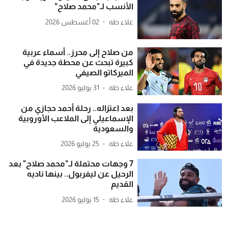
الأنسب لـ"محمد صلاح"
علاء طه
02 أغسطس 2026
من صلاح إلى محرز.. أسماء عربية
كبيرة تبحث عن محطة جديدة في
الميركاتو الصيفي
علاء طه
31 يوليو 2026
بعد اعتزاله.. رحلة أحمد حجازي من
الإسماعيلي إلى الملاعب الأوروبية
والسعودية
علاء طه
25 يوليو 2026
7 وجهات محتملة لـ"محمد صلاح" بعد
الرحيل عن ليفربول.. بينها ناديه
القديم
علاء طه
15 يوليو 2026