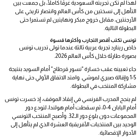
لهذا لم تكن تجربته السعودية غرقًا كاملًا، بل جمعت بين
التأهل إلى نسختين من كأس العالم وانتصار تاريخي على
الأرجنتين، مقابل خروج مبكر ونهايتين لم تستمرا حتى
البطولة التالية.
تونس تكتب أقصر التجارب وأكثرها قسوة
خاض رينارد تجربة عربية ثالثة عندما تولى تدريب تونس
بصورة طارئة خلال كأس العالم 2026.
جاء تعيينه عقب خسارة "نسور قرطاج" أمام السويد بنتيجة
5-1 وإقالة صبري لموشي. وامتد الاتفاق الأولي حتى نهاية
مشاركة المنتخب في البطولة.
لم ينجح المدرب الفرنسي في إنقاذ الموقف، إذ خسرت تونس
أمام اليابان 4-0، ثم سقطت أمام هولندا، لتودع دور
المجموعات دون بلوغ دور الـ32. وأصبح المنتخب التونسي
الوحيد بين المنتخبات الأفريقية العشرة الذي لم يتأهل إلى
الأدوار الإقصائية.