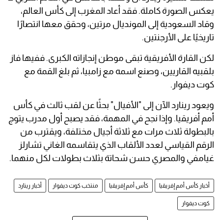
يعكس الصورة كاملة. فقد أعاد المغرب إلى كأس العالم،
وقاد السعودية إلى المونديال مرتين، وحقق معها انتصارًا
تاريخيًا على الأرجنتين.
لكن القارة الأفريقية تبقى موطن إنجازاته الكبرى. ففيها فاز
بلقبيه القاريين، وصنع اسمه مع زامبيا، ثم بلغ القمة مع
كوت ديفوار.
ويعود رينارد الآن إلى "الأفيال" بحثًا عن لقب ثالث في كأس
أمم أفريقيا. وإذا نجح في المهمة، فقد يصبح أول مدرب يتوج
بالبطولة ثلاث مرات مع ثلاثة أجيال مختلفة، ويقترب من
الرقم القياسي لعدد الألقاب الذي يتقاسمه الغاني تشارلز
غيامفي والمصري حسن شحاتة بثلاث بطولات لكل منهما.
أخبار كأس أمم إفريقيا
كأس أمم إفريقيا
منتخب كوت ديفوار
أخبار رينارد
كوت ديفوار