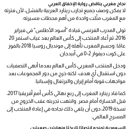
نجاح مغربي يناقض رواية الإخفاق العربي
لا يمكن وصف جميع تجارب رينارد العربية بالفشل، لأن فترته
مع المغرب مثّلت واحدة من أهم محطات مسيرته.
تولى المدرب الفرنسي قيادة "أسود الأطلس" في فبراير
2016، ثم أعاد المنتخب إلى كأس العالم بعد غياب استمر 20
عامًا. وحسم المغرب تأهله إلى مونديال روسيا 2018 بالفوز
على كوت ديفوار 2-0 في أبيدجان.
ودخل المنتخب المغربي كأس العالم بعدما أنهى التصفيات
دون استقبال أي هدف. لكنه خرج من دور المجموعات بعد
مواجهات قوية أمام إيران والبرتغال وإسبانيا.
كما قاد رينارد المغرب إلى ربع نهائي كأس أمم أفريقيا 2017،
قبل الخسارة أمام مصر. وانتهت تجربته عقب الخروج من
نسخة 2019، دون أن يلغي ذلك نجاحه في إعادة المنتخب إلى
المسرح العالمي.
السعودية تمنحه انتصارًا تاريخيًا ونهايتين صعبتين