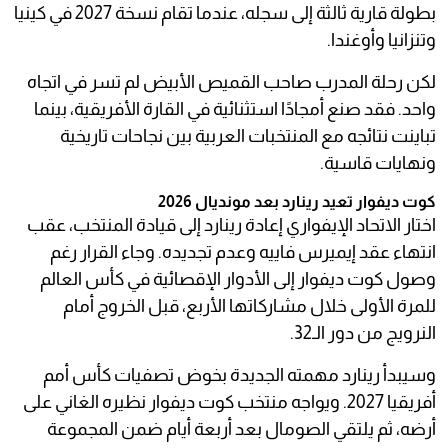
بطولة قارية ثالثة إلى سجله، عندما تقام نسخة 2027 في كينيا
وتنزانيا وأوغندا.
لكن رحلة المدرب صاحب القميص الأبيض لم تسر في اتجاه
واحد. فقد صنع أمجادًا استثنائية في القارة الأفريقية، بينما
تباينت نتائجه مع المنتخبات العربية بين نجاحات تاريخية
ونهايات قاسية.
كوت ديفوار تعيد رينارد بعد مونديال 2026
اختار الاتحاد الإيفواري إعادة رينارد إلى قيادة المنتخب، عقب
انتهاء عقد إيميرس فاييه وعدم تجديده. وجاء القرار رغم
وصول كوت ديفوار إلى الأدوار الإقصائية في كأس العالم
للمرة الأولى خلال مشاركاتها الأربع، قبل الخروج أمام
النرويج من دور الـ32.
وسيبدأ رينارد مهمته الجديدة بخوض تصفيات كأس أمم
أفريقيا 2027. ويواجه منتخب كوت ديفوار نظيره الغاني على
أرضه، ثم يلتقي الصومال بعد أربعة أيام ضمن المجموعة