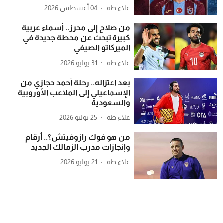
علاء طه
04 أغسطس 2026
من صلاح إلى محرز.. أسماء عربية
كبيرة تبحث عن محطة جديدة في
الميركاتو الصيفي
علاء طه
31 يوليو 2026
بعد اعتزاله.. رحلة أحمد حجازي من
الإسماعيلي إلى الملاعب الأوروبية
والسعودية
علاء طه
25 يوليو 2026
من هو فوك رازوفيتش؟.. أرقام
وإنجازات مدرب الزمالك الجديد
علاء طه
21 يوليو 2026