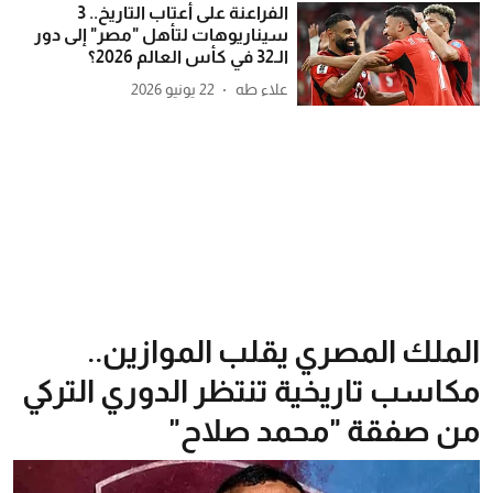
الفراعنة على أعتاب التاريخ.. 3
سيناريوهات لتأهل "مصر" إلى دور
الـ32 في كأس العالم 2026؟
علاء طه
22 يونيو 2026
الملك المصري يقلب الموازين..
مكاسب تاريخية تنتظر الدوري التركي
من صفقة "محمد صلاح"