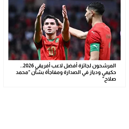
المرشحون لجائزة أفضل لاعب أفريقي 2026..
حكيمي ودياز في الصدارة ومفاجأة بشأن "محمد
صلاح"