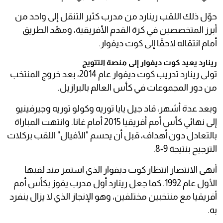
حوّل ذلك اللقب رينارد من مدرب كثير التنقل إلى واحد من
أبرز المتخصصين في كرة القدم الأفريقية، ومهّد الطريق
أمام انتقاله لاحقًا إلى كوت ديفوار.
رينارد يعيد كوت ديفوار إلى منصة التتويج
تولى رينارد تدريب كوت ديفوار عام 2014، بعد خروج المنتخب
من دور المجموعات في كأس العالم بالبرازيل.
وبعد عدة أشهر، قاد جيل يايا توريه وكولو توريه وجيرفينيو
إلى نهائي كأس أمم أفريقيا 2015 أمام غانا. وانتهت المباراة
بالتعادل دون أهداف، قبل أن يحسم "الأفيال" اللقب بركلات
الترجيح بنتيجة 9-8.
أنهى الانتصار انتظار كوت ديفوار الذي استمر منذ لقبها
الأول عام 1992. كما جعل رينارد أول مدرب يفوز بكأس أمم
أفريقيا مع منتخبين مختلفين، وهو الإنجاز الذي لا يزال ينفرد
به.