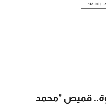
ر التعليقات
وة.. قميص "محمد