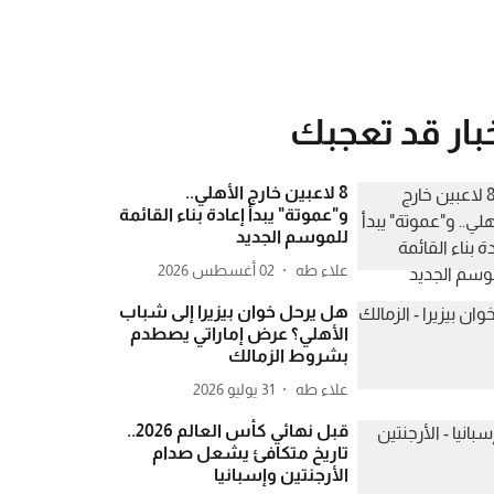
بار قد تعجبك
8 لاعبين خارج الأهلي..
و"عموتة" يبدأ إعادة بناء القائمة
للموسم الجديد
علاء طه
02 أغسطس 2026
هل يرحل خوان بيزيرا إلى شباب
الأهلي؟ عرض إماراتي يصطدم
بشروط الزمالك
علاء طه
31 يوليو 2026
قبل نهائي كأس العالم 2026..
تاريخ متكافئ يشعل صدام
الأرجنتين وإسبانيا