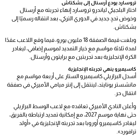
تروسارد يودع أرسنال إلى بشكتاش
اختار البلجيكي لياندرو تروسارد إنهاء تجربته مع أرسنال
وخوض تحدٍ جديد في الدوري التركي، بعد انتقاله رسميًا إلى
بشكتاش.
وبلغت قيمة الصفقة 18 مليون يورو، فيما وقع اللاعب عقدًا
لمدة ثلاثة مواسم مع خيار التمديد لموسم إضافي، ليغادر
الكرة الإنجليزية بعد تجربتين مع برايتون وأرسنال.
كاسيميرو ينهي تجربته الإنجليزية
أسدل البرازيلي كاسيميرو الستار على أربعة مواسم مع
مانشستر يونايتد، لينتقل إلى إنتر ميامي الأميركي في صفقة
انتقال حر.
وأعلن النادي الأميركي تعاقده مع لاعب الوسط البرازيلي
حتى نهاية موسم 2027، مع إمكانية تمديد ارتباطه بالفريق،
ليغادر كاسيميرو أوروبا بعد تجربته الإنجليزية في «أولد
ترافورد».