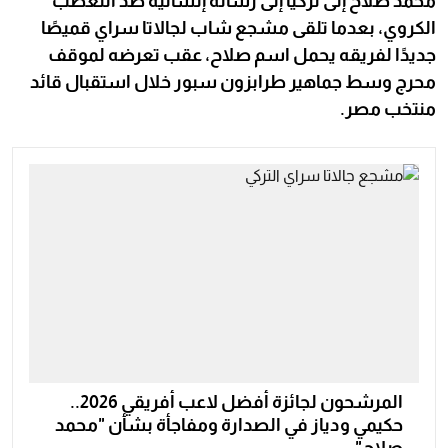
محمد صلاح إلى تركيا إلى رسالة إنسانية ضد التعصب
الكروي، بعدما تلقى مشجع شاب لجالاتا سراي قميصًا
جديدًا لفريقه يحمل اسم صلاح، عقب تعرضه لموقف
محرج وسط جماهير طرابزون سبور خلال استقبال قائد
منتخب مصر.
المرشحون لجائزة أفضل لاعب أفريقي 2026..
حكيمي ودياز في الصدارة ومفاجأة بشأن "محمد