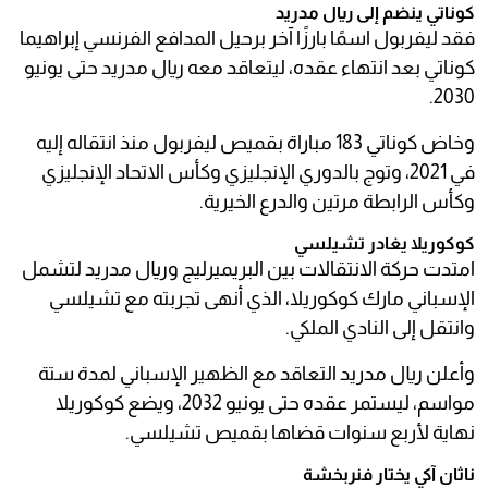
كوناتي ينضم إلى ريال مدريد
فقد ليفربول اسمًا بارزًا آخر برحيل المدافع الفرنسي إبراهيما
كوناتي بعد انتهاء عقده، ليتعاقد معه ريال مدريد حتى يونيو
2030.
وخاض كوناتي 183 مباراة بقميص ليفربول منذ انتقاله إليه
في 2021، وتوج بالدوري الإنجليزي وكأس الاتحاد الإنجليزي
وكأس الرابطة مرتين والدرع الخيرية.
كوكوريلا يغادر تشيلسي
امتدت حركة الانتقالات بين البريميرليج وريال مدريد لتشمل
الإسباني مارك كوكوريلا، الذي أنهى تجربته مع تشيلسي
وانتقل إلى النادي الملكي.
وأعلن ريال مدريد التعاقد مع الظهير الإسباني لمدة ستة
مواسم، ليستمر عقده حتى يونيو 2032، ويضع كوكوريلا
نهاية لأربع سنوات قضاها بقميص تشيلسي.
ناثان آكي يختار فنربخشة