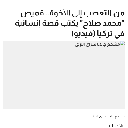
من التعصب إلى الأخوة.. قميص
"محمد صلاح" يكتب قصة إنسانية
في تركيا (فيديو)
مشجع جالاتا سراي التركي
علاء طه