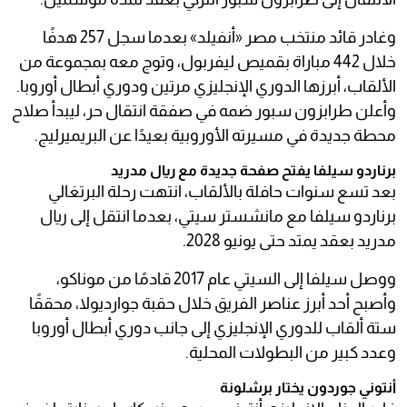
وغادر قائد منتخب مصر «أنفيلد» بعدما سجل 257 هدفًا
خلال 442 مباراة بقميص ليفربول، وتوج معه بمجموعة من
الألقاب، أبرزها الدوري الإنجليزي مرتين ودوري أبطال أوروبا.
وأعلن طرابزون سبور ضمه في صفقة انتقال حر، ليبدأ صلاح
محطة جديدة في مسيرته الأوروبية بعيدًا عن البريميرليج.
برناردو سيلفا يفتح صفحة جديدة مع ريال مدريد
بعد تسع سنوات حافلة بالألقاب، انتهت رحلة البرتغالي
برناردو سيلفا مع مانشستر سيتي، بعدما انتقل إلى ريال
مدريد بعقد يمتد حتى يونيو 2028.
ووصل سيلفا إلى السيتي عام 2017 قادمًا من موناكو،
وأصبح أحد أبرز عناصر الفريق خلال حقبة جوارديولا، محققًا
ستة ألقاب للدوري الإنجليزي إلى جانب دوري أبطال أوروبا
وعدد كبير من البطولات المحلية.
أنتوني جوردون يختار برشلونة