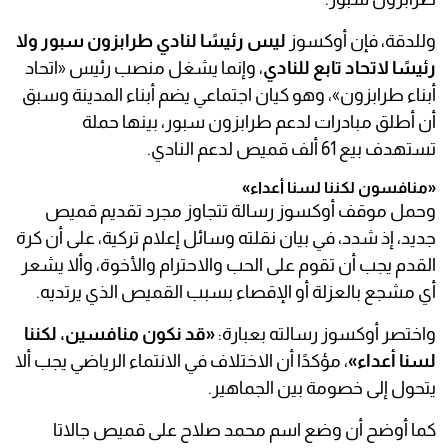
وللدقة، فإن أوكسوز
ليس رئيسًا لنادي طرابزون سبور ولا
رئيسًا لاتحاد تابع للنادي
، وإنما يشغل منصب رئيس «اتحاد
أبناء طرابزون»، وهو كيان اجتماعي يضم أبناء المدينة وسبق
أن أطلق مبادرات لدعم طرابزون سبور، بينها حملة
تستهدف بيع 61 ألف قميص لدعم النادي.
«منافسون لكننا لسنا أعداء»
وحمل موقف أوكسوز رسالة تتجاوز مجرد تقديم قميص
جديد، إذ شدد، في بيان نقلته وسائل إعلام تركية، على أن كرة
القدم يجب أن تقوم على الحب والاحترام والأخوة، وألا يشعر
أي مشجع بالعزلة أو الإقصاء بسبب القميص الذي يرتديه.
واختصر أوكسوز رسالته بعبارة:
«قد نكون منافسين، لكننا
لسنا أعداء»
، مؤكدًا أن الاختلاف في الانتماء الرياضي يجب ألا
يتحول إلى خصومة بين الجماهير.
كما أوضح أن وضع اسم محمد صلاح على قميص جالاتا