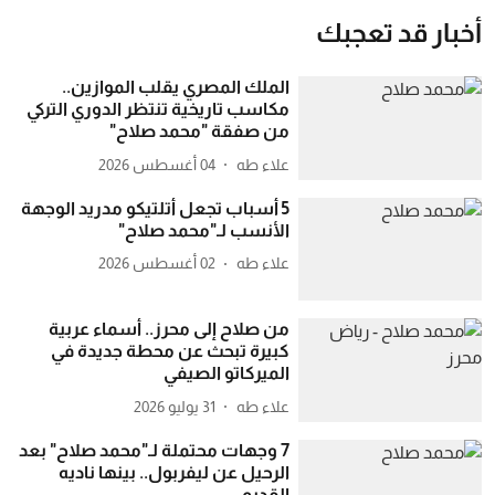
أخبار قد تعجبك
الملك المصري يقلب الموازين..
مكاسب تاريخية تنتظر الدوري التركي
من صفقة "محمد صلاح"
علاء طه
04 أغسطس 2026
5 أسباب تجعل أتلتيكو مدريد الوجهة
الأنسب لـ"محمد صلاح"
علاء طه
02 أغسطس 2026
من صلاح إلى محرز.. أسماء عربية
كبيرة تبحث عن محطة جديدة في
الميركاتو الصيفي
علاء طه
31 يوليو 2026
7 وجهات محتملة لـ"محمد صلاح" بعد
الرحيل عن ليفربول.. بينها ناديه
القديم