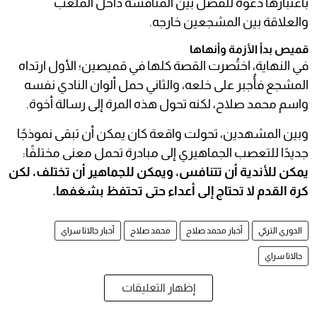
باعتبارها دعوة للفصل بين المنافسة داخل الملعب
والعلاقة بين المشجعين خارجه.
قميص بدأ الأزمة وأنهاها
في النهاية، اختُصرت القصة كلها في قميصين؛ الأول ارتداه
المشجع فأُجبر على خلعه، والثاني حمل ألوان النادي نفسه
واسم محمد صلاح، لكنه تحول هذه المرة إلى رسالة أخوة.
وبين المشهدين، تحولت واقعة كان يمكن أن تبقى نموذجًا
جديدًا للتعصب الجماهيري إلى مبادرة تحمل معنى مختلفًا:
يمكن للأندية أن تتنافس، ويمكن للجماهير أن تختلف، لكن
كرة القدم لا تحتاج إلى أعداء حتى تحتفظ بشغفها.
الدوري التركي
أخبار محمد صلاح
محمد صلاح
أخبار جالاتا سراي
جالاتا سراي
إظهار التعليقات