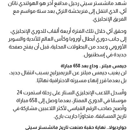
شهد مانشستر سيتي رحيل مدافع آخر هو الهولندي ناثان
آكي، الذي انتقل إلى فنربخشة التركي بعد ستة مواسم مع
الفريق الإنجليزي.
وحقق آكي خلال تلك الفترة أربعة ألقاب للدوري الإنجليزي،
إلى جانب دوري أبطال أوروبا وكأس العالم للأندية والسوبر
الأوروبي وعدد من البطولات المحلية، قبل أن يفتح صفحة
جديدة في إسطنبول.
جيمس ميلنر.. وداع بعد 658 مباراة
لن يغيب جيمس ميلنر عن البريميرليج بسبب انتقال جديد،
بل بعدما قرر إنهاء مسيرته الاحترافية نهائيًا.
وأسدل اللاعب الإنجليزي الستار على رحلة استمرت 24
موسمًا في الدوري الممتاز، بعدما وصل إلى 658 مباراة
وأصبح صاحب الرقم القياسي لأكثر اللاعبين مشاركة في
تاريخ المسابقة، متجاوزًا جاريث باري.
جوارديولا.. نهاية حقبة صنعت تاريخ مانشستر سيتي