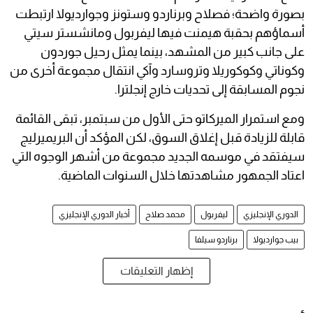
بصورة واضحة؛ فصلاح وبرناردو وستونز وجوارديولا ارتبطت
أسماؤهم بحقبة هيمنت فيها ليفربول ومانشستر سيتي
على جانب كبير من المشهد، بينما يمثل رحيل جوردون
وكوناتي وكوكوريلا وتروسارد وآكي انتقال مجموعة أخرى من
نجوم المسابقة إلى تحديات خارج إنجلترا.
ومع استمرار الميركاتو حتى الأول من سبتمبر، تبقى القائمة
قابلة للزيادة قبل إغلاق السوق، لكن المؤكد أن البريميرليج
سيفتقد في موسمه الجديد مجموعة من أشهر الوجوه التي
اعتاد الجمهور مشاهدتها خلال السنوات الماضية.
الدوري الإنجليزي
ليفربول
محمد صلاح
أخبار الدوري الإنجليزي
بيب جوارديولا
برناردو سيلفا
إظهار التعليقات