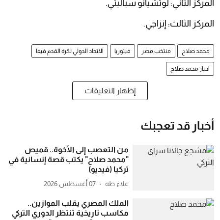
المركز الثاني: لوتشيانو سباليتي.
المركز الثالث: إنزاجي.
محمد صلاح
منتخب مصر
فيتوريا
الاتحاد الدولي لكرة القدم فيفا
اخبار محمد صلاح
إظهار التعليقات
أخبار قد تعجبك
من التعصب إلى الأخوة.. قميص
"محمد صلاح" يكتب قصة إنسانية في
تركيا (فيديو)
علاء طه
07 أغسطس 2026
الملك المصري يقلب الموازين..
مكاسب تاريخية تنتظر الدوري التركي