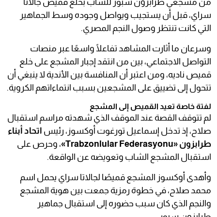
من مشجعي طرابزون سبور للشاب بخلع قميص جالاتا
سراي، قبل أن يستجيب ويواصل وجوده وسط الجماهير
التي كانت تنتظر وصول النجم المصري.
وسرعان ما أثارت المشاهد تفاعلًا واسعًا عبر منصات
التواصل الاجتماعي، بين من انتقد إجبار المشجع على خلع
قميص ناديه، ومن اعتبر أن المنافسة بين الأندية لا ينبغي أن
تتحول إلى تضييق على المشجعين بسبب انتماءاتهم الكروية.
لفتة خاصة تعيد القميص إلى المشجع
لم تتوقف القصة عند الموقف الذي شهدته مراسم استقبال
صلاح، إذ تدخل إسماعيل تورغوت أوكسوز، رئيس
اتحاد أبناء
طرابزون «Trabzonlular Federasyonu»
، وحرص على
استقبال المشجع الشاب وتعويضه عن الواقعة.
وأهدى أوكسوز المشجع قميصًا لجالاتا سراي يحمل اسم
محمد صلاح، في خطوة رمزية جمعت بين هوية المشجع
والنجم الذي كان سبب حضوره إلى استقبال جماهير
طرابزون سبور.