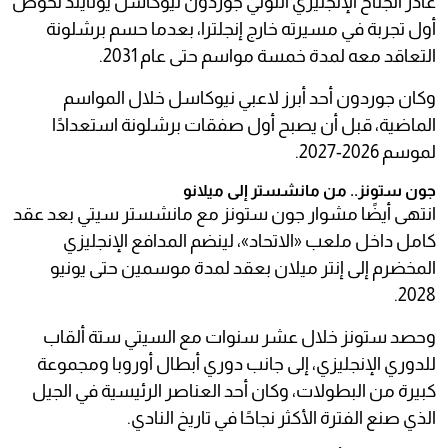
غادر الجناح الإنجليزي أنتوني جوردون نيوكاسل يونايتد لخوض
أول تجربة في مسيرته خارج إنجلترا، بعدما حسم برشلونة
التعاقد معه لمدة خمسة مواسم حتى عام 2031.
وكان جوردون أحد أبرز لاعبي نيوكاسل خلال المواسم
الماضية، قبل أن يصبح أول صفقات برشلونة استعدادًا
لموسم 2026-2027.
جون ستونز.. من مانشستر إلى ميلانو
انتهى أيضًا مشوار جون ستونز مع مانشستر سيتي بعد عقد
كامل داخل ملعب «الاتحاد»، لينضم المدافع الإنجليزي
المخضرم إلى إنتر ميلان بعقد لمدة موسمين حتى يونيو
2028.
وحصد ستونز خلال عشر سنوات مع السيتي ستة ألقاب
للدوري الإنجليزي، إلى جانب دوري أبطال أوروبا ومجموعة
كبيرة من البطولات، وكان أحد العناصر الرئيسية في الجيل
الذي صنع الفترة الأكثر نجاحًا في تاريخ النادي.