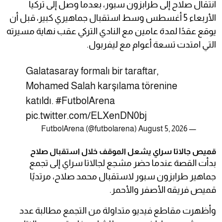
انتقال صلاح إلى طرابزون سبور، بعدما وصل إلى تركيا
الأربعاء 5 أغسطس وسط استقبال جماهيري كبير، قبل أن
يوقع عقدًا لمدة عامين مع النادي التركي عقب نهاية مسيرته
التي امتدت تسعة أعوام مع ليفربول.
Galatasaray formalı bir taraftar,
Mohamed Salah karşılama törenine
katıldı.
#FutbolArena
pic.twitter.com/ELXenDN0bj
August 5, 2026
— FutbolArena (@futbolarena)
قميص جالاتا سراي يشعل الموقف خلال استقبال صلاح
بدأت القصة عندما حضر مشجع لجالاتا سراي إلى تجمع
جماهير طرابزون سبور لاستقبال محمد صلاح، مرتديًا
قميص فريقه الأصفر والأحمر.
وأظهرت مقاطع فيديو متداولة من التجمع مطالبة عدد