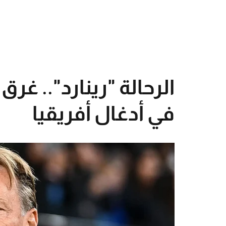
الرحالة "رينارد".. غر
في أدغال أفريقيا