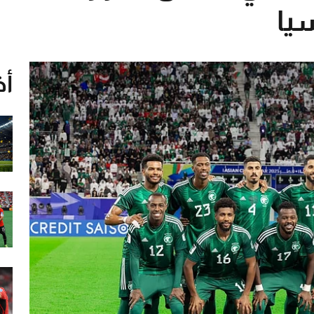
يا
أخ