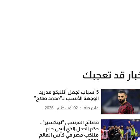
بار قد تعجبك
5 أسباب تجعل أتلتيكو مدريد
الوجهة الأنسب لـ"محمد صلاح"
علاء طه
02 أغسطس 2026
فضائح الفرنسي "ليتكسير"..
حكم الجدل الذي أنهى حلم
منتخب مصر في كأس العالم