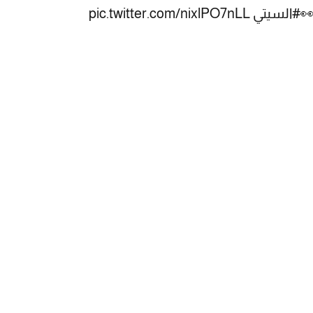
👀
#السيتي
pic.twitter.com/nixlPO7nLL