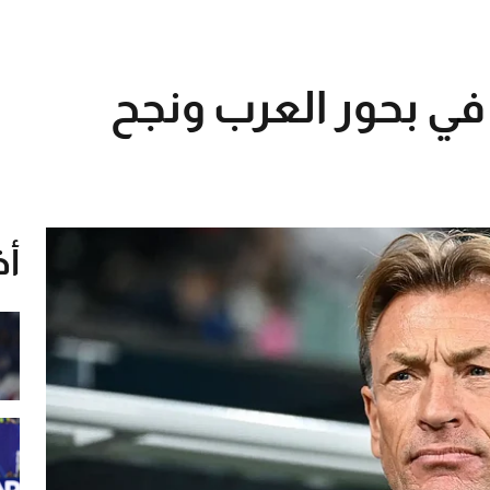
ق في بحور العرب ونجح
أخ