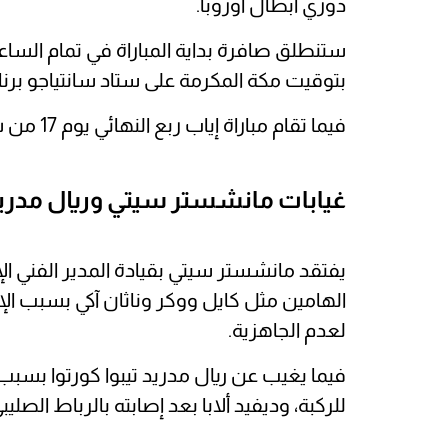
دوري أبطال أوروبا.
ستنطلق صافرة بداية المباراة في تمام الساع
بتوقيت مكة المكرمة على ستاد سانتياجو برنا
فيما تقام مباراة إياب ربع النهائي يوم 17 من شهر أبريل الجاري على ملعب الاتحاد
غيابات مانشستر سيتي وريال مدري
يفتقد مانشستر سيتي بقيادة المدير الفني ال
الهامين مثل كايل ووكر وناثان آكي بسبب ال
لعدم الجاهزية.
فيما يغيب عن ريال مدريد تيبوا كورتوا بسب
للركبة، وديفيد ألابا بعد إصابته بالرباط الصليب