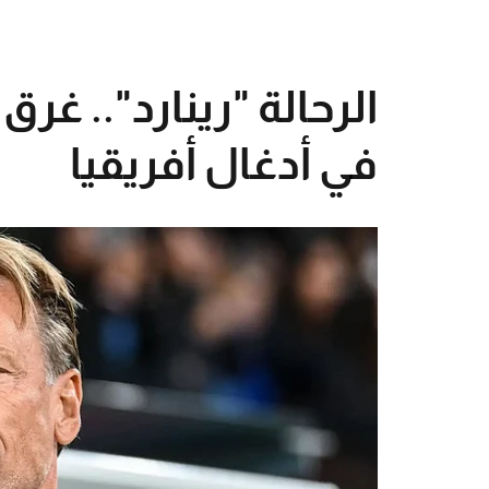
الرحالة "رينارد".. غر
في أدغال أفريقيا