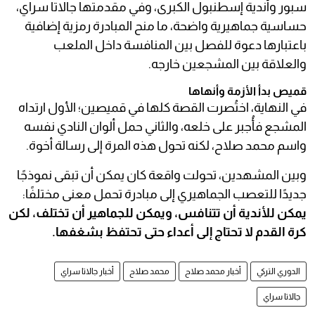
سبور وأندية إسطنبول الكبرى، وفي مقدمتها جالاتا سراي،
حساسية جماهيرية واضحة، ما منح المبادرة رمزية إضافية
باعتبارها دعوة للفصل بين المنافسة داخل الملعب
والعلاقة بين المشجعين خارجه.
قميص بدأ الأزمة وأنهاها
في النهاية، اختُصرت القصة كلها في قميصين؛ الأول ارتداه
المشجع فأُجبر على خلعه، والثاني حمل ألوان النادي نفسه
واسم محمد صلاح، لكنه تحول هذه المرة إلى رسالة أخوة.
وبين المشهدين، تحولت واقعة كان يمكن أن تبقى نموذجًا
جديدًا للتعصب الجماهيري إلى مبادرة تحمل معنى مختلفًا:
يمكن للأندية أن تتنافس، ويمكن للجماهير أن تختلف، لكن
كرة القدم لا تحتاج إلى أعداء حتى تحتفظ بشغفها.
الدوري التركي
أخبار محمد صلاح
محمد صلاح
أخبار جالاتا سراي
جالاتا سراي