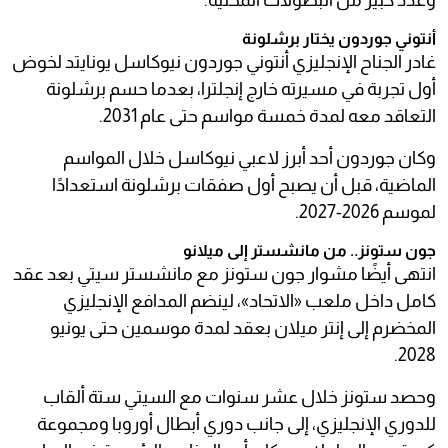
وعدد كبير من البطولات المحلية.
أنتوني جوردون يختار برشلونة
غادر الجناح الإنجليزي أنتوني جوردون نيوكاسل يونايتد لخوض
أول تجربة في مسيرته خارج إنجلترا، بعدما حسم برشلونة
التعاقد معه لمدة خمسة مواسم حتى عام 2031.
وكان جوردون أحد أبرز لاعبي نيوكاسل خلال المواسم
الماضية، قبل أن يصبح أول صفقات برشلونة استعدادًا
لموسم 2026-2027.
جون ستونز.. من مانشستر إلى ميلانو
انتهى أيضًا مشوار جون ستونز مع مانشستر سيتي بعد عقد
كامل داخل ملعب «الاتحاد»، لينضم المدافع الإنجليزي
المخضرم إلى إنتر ميلان بعقد لمدة موسمين حتى يونيو
2028.
وحصد ستونز خلال عشر سنوات مع السيتي ستة ألقاب
للدوري الإنجليزي، إلى جانب دوري أبطال أوروبا ومجموعة