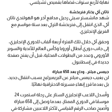
نهاية لأربع سنوات قضاها بقميص تشيلسي.
ناثان آكي يختار فنربخشة
شهد مانشستر سيتي رحيل مدافع آخر هو الهولندي ناثان
آكي، الذي انتقل إلى فنربخشة التركي بعد ستة مواسم مع
الفريق الإنجليزي.
وحقق آكي خلال تلك الفترة أربعة ألقاب للدوري الإنجليزي،
إلى جانب دوري أبطال أوروبا وكأس العالم للأندية والسوبر
الأوروبي وعدد من البطولات المحلية، قبل أن يفتح صفحة
جديدة في إسطنبول.
جيمس ميلنر.. وداع بعد 658 مباراة
لن يغيب جيمس ميلنر عن البريميرليج بسبب انتقال جديد،
بل بعدما قرر إنهاء مسيرته الاحترافية نهائيًا.
وأسدل اللاعب الإنجليزي الستار على رحلة استمرت 24
موسمًا في الدوري الممتاز، بعدما وصل إلى 658 مباراة
وأصبح صاحب الرقم القياسي لأكثر اللاعبين مشاركة في