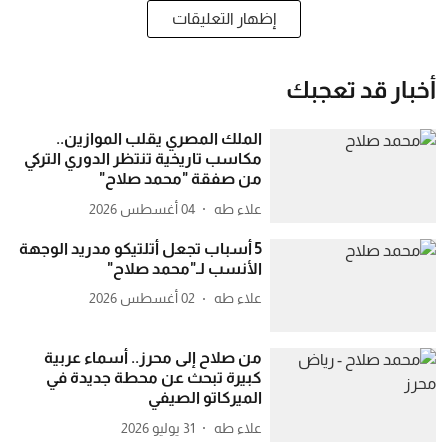
إظهار التعليقات
أخبار قد تعجبك
الملك المصري يقلب الموازين..
مكاسب تاريخية تنتظر الدوري التركي
من صفقة "محمد صلاح"
علاء طه
04 أغسطس 2026
5 أسباب تجعل أتلتيكو مدريد الوجهة
الأنسب لـ"محمد صلاح"
علاء طه
02 أغسطس 2026
من صلاح إلى محرز.. أسماء عربية
كبيرة تبحث عن محطة جديدة في
الميركاتو الصيفي
علاء طه
31 يوليو 2026