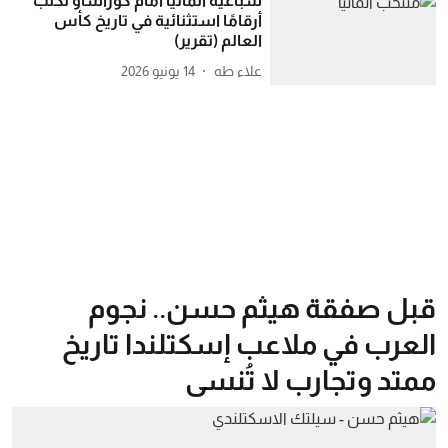
سباعية ألمانيا أمام كوراساو تكتب
أرقامًا استثنائية في تاريخ كأس
العالم (تقرير)
علاء طه
14 يونيو 2026
قبل صفقة هيثم حسن.. نجوم
العرب في ملاعب إسكتلندا تاريخ
ممتد وتجارب لا تُنسى