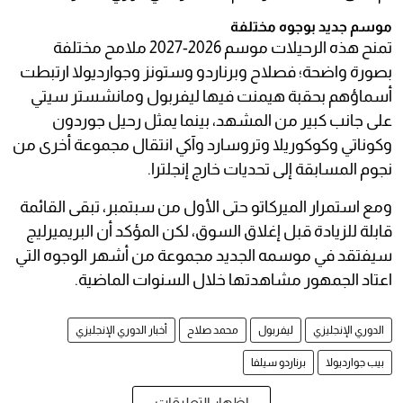
موسم جديد بوجوه مختلفة
تمنح هذه الرحيلات موسم 2026-2027 ملامح مختلفة
بصورة واضحة؛ فصلاح وبرناردو وستونز وجوارديولا ارتبطت
أسماؤهم بحقبة هيمنت فيها ليفربول ومانشستر سيتي
على جانب كبير من المشهد، بينما يمثل رحيل جوردون
وكوناتي وكوكوريلا وتروسارد وآكي انتقال مجموعة أخرى من
نجوم المسابقة إلى تحديات خارج إنجلترا.
ومع استمرار الميركاتو حتى الأول من سبتمبر، تبقى القائمة
قابلة للزيادة قبل إغلاق السوق، لكن المؤكد أن البريميرليج
سيفتقد في موسمه الجديد مجموعة من أشهر الوجوه التي
اعتاد الجمهور مشاهدتها خلال السنوات الماضية.
الدوري الإنجليزي
ليفربول
محمد صلاح
أخبار الدوري الإنجليزي
بيب جوارديولا
برناردو سيلفا
إظهار التعليقات