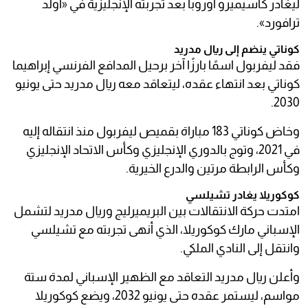
ليغادر كاسيميرو أوروبا بعد تجربته الإنجليزية في «أولد
ترافورد».
كوناتي ينضم إلى ريال مدريد
فقد ليفربول اسمًا بارزًا آخر برحيل المدافع الفرنسي إبراهيما
كوناتي بعد انتهاء عقده، ليتعاقد معه ريال مدريد حتى يونيو
2030.
وخاض كوناتي 183 مباراة بقميص ليفربول منذ انتقاله إليه
في 2021، وتوج بالدوري الإنجليزي وكأس الاتحاد الإنجليزي
وكأس الرابطة مرتين والدرع الخيرية.
كوكوريلا يغادر تشيلسي
امتدت حركة الانتقالات بين البريميرليج وريال مدريد لتشمل
الإسباني مارك كوكوريلا، الذي أنهى تجربته مع تشيلسي
وانتقل إلى النادي الملكي.
وأعلن ريال مدريد التعاقد مع الظهير الإسباني لمدة ستة
مواسم، ليستمر عقده حتى يونيو 2032، ويضع كوكوريلا