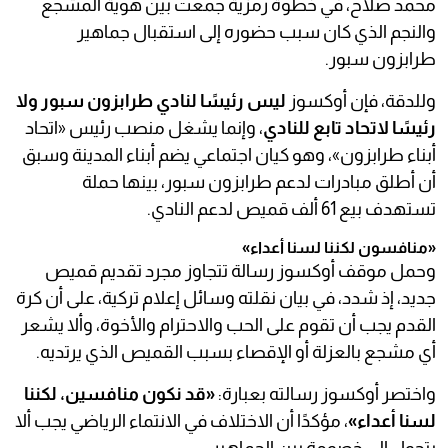
محمد صلاح، في خطوة رمزية جمعت بين هوية المشجع
والنجم الذي كان سبب حضوره إلى استقبال جماهير
طرابزون سبور.
وللدقة، فإن أوكسوز
ليس رئيسًا لنادي طرابزون سبور ولا
رئيسًا لاتحاد تابع للنادي
، وإنما يشغل منصب رئيس «اتحاد
أبناء طرابزون»، وهو كيان اجتماعي يضم أبناء المدينة وسبق
أن أطلق مبادرات لدعم طرابزون سبور، بينها حملة
تستهدف بيع 61 ألف قميص لدعم النادي.
«منافسون لكننا لسنا أعداء»
وحمل موقف أوكسوز رسالة تتجاوز مجرد تقديم قميص
جديد، إذ شدد، في بيان نقلته وسائل إعلام تركية، على أن كرة
القدم يجب أن تقوم على الحب والاحترام والأخوة، وألا يشعر
أي مشجع بالعزلة أو الإقصاء بسبب القميص الذي يرتديه.
واختصر أوكسوز رسالته بعبارة:
«قد نكون منافسين، لكننا
لسنا أعداء»
، مؤكدًا أن الاختلاف في الانتماء الرياضي يجب ألا