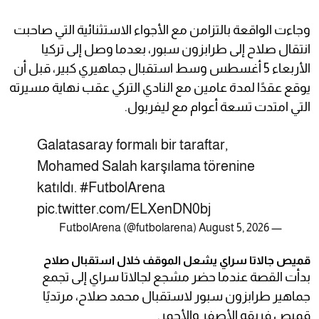
وجاءت الواقعة بالتزامن مع الأجواء الاستثنائية التي صاحبت
انتقال صلاح إلى طرابزون سبور، بعدما وصل إلى تركيا
الأربعاء 5 أغسطس وسط استقبال جماهيري كبير، قبل أن
يوقع عقدًا لمدة عامين مع النادي التركي عقب نهاية مسيرته
التي امتدت تسعة أعوام مع ليفربول.
Galatasaray formalı bir taraftar,
Mohamed Salah karşılama törenine
katıldı.
#FutbolArena
pic.twitter.com/ELXenDN0bj
August 5, 2026
— FutbolArena (@futbolarena)
قميص جالاتا سراي يشعل الموقف خلال استقبال صلاح
بدأت القصة عندما حضر مشجع لجالاتا سراي إلى تجمع
جماهير طرابزون سبور لاستقبال محمد صلاح، مرتديًا
قميص فريقه الأصفر والأحمر.