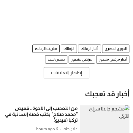
الدوري المصري
أخبار الزمالك
الزمالك
مباريات الزمالك
أخبار مرتضى منصور
مرتضى منصور
حسين لبيب
إظهار التعليقات
أخبار قد تعجبك
من التعصب إلى الأخوة.. قميص
"محمد صلاح" يكتب قصة إنسانية في
تركيا (فيديو)
علاء طه
6 hours ago