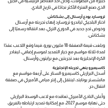
كبيرة من البطولات، وكان أحد العناصر الرئيسية في الجيل
الذي صنع الفترة الأكثر نجاحًا في تاريخ النادي.
تروسارد يودع أرسنال إلى بشكتاش
اختار البلجيكي لياندرو تروسارد إنهاء تجربته مع أرسنال
وخوض تحدٍ جديد في الدوري التركي، بعد انتقاله رسميًا إلى
بشكتاش.
وبلغت قيمة الصفقة 18 مليون يورو، فيما وقع اللاعب عقدًا
لمدة ثلاثة مواسم مع خيار التمديد لموسم إضافي، ليغادر
الكرة الإنجليزية بعد تجربتين مع برايتون وأرسنال.
كاسيميرو ينهي تجربته الإنجليزية
أسدل البرازيلي كاسيميرو الستار على أربعة مواسم مع
مانشستر يونايتد، لينتقل إلى إنتر ميامي الأميركي في صفقة
انتقال حر.
وأعلن النادي الأميركي تعاقده مع لاعب الوسط البرازيلي
حتى نهاية موسم 2027، مع إمكانية تمديد ارتباطه بالفريق،