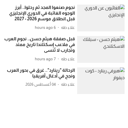
نجوم صنعوا المجد ثم رحلوا.. أبرز
الوجوه الغائبة في الدوري الإنجليزي
قبل انطلاق موسم 2026 - 2027
علاء طه
6 hours ago
قبل صفقة هيثم حسن.. نجوم العرب
في ملاعب إسكتلندا تاريخ ممتد
وتجارب لا تُنسى
علاء طه
7 hours ago
الرحالة "رينارد".. غرق في بحور العرب
ونجح في أدغال أفريقيا
علاء طه
04 أغسطس 2026