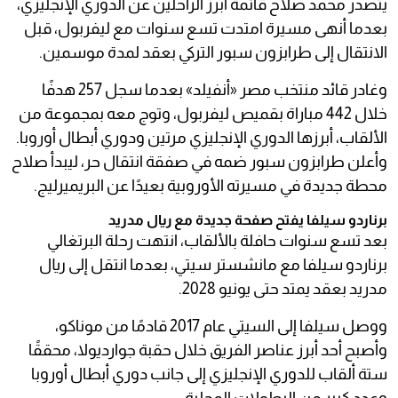
يتصدر محمد صلاح قائمة أبرز الراحلين عن الدوري الإنجليزي،
بعدما أنهى مسيرة امتدت تسع سنوات مع ليفربول، قبل
الانتقال إلى طرابزون سبور التركي بعقد لمدة موسمين.
وغادر قائد منتخب مصر «أنفيلد» بعدما سجل 257 هدفًا
خلال 442 مباراة بقميص ليفربول، وتوج معه بمجموعة من
الألقاب، أبرزها الدوري الإنجليزي مرتين ودوري أبطال أوروبا.
وأعلن طرابزون سبور ضمه في صفقة انتقال حر، ليبدأ صلاح
محطة جديدة في مسيرته الأوروبية بعيدًا عن البريميرليج.
برناردو سيلفا يفتح صفحة جديدة مع ريال مدريد
بعد تسع سنوات حافلة بالألقاب، انتهت رحلة البرتغالي
برناردو سيلفا مع مانشستر سيتي، بعدما انتقل إلى ريال
مدريد بعقد يمتد حتى يونيو 2028.
ووصل سيلفا إلى السيتي عام 2017 قادمًا من موناكو،
وأصبح أحد أبرز عناصر الفريق خلال حقبة جوارديولا، محققًا
ستة ألقاب للدوري الإنجليزي إلى جانب دوري أبطال أوروبا