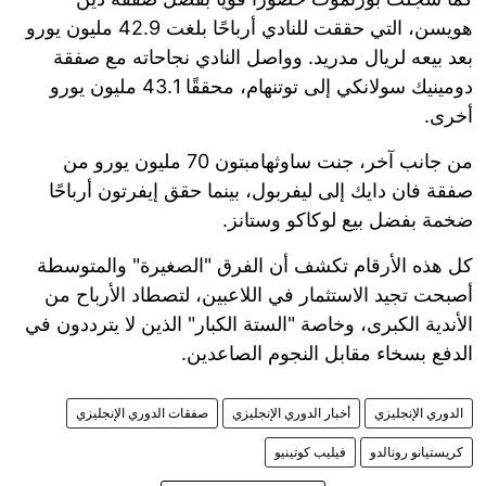
هويسن، التي حققت للنادي أرباحًا بلغت 42.9 مليون يورو
بعد بيعه لريال مدريد. وواصل النادي نجاحاته مع صفقة
دومينيك سولانكي إلى توتنهام، محققًا 43.1 مليون يورو
أخرى.
من جانب آخر، جنت ساوثهامبتون 70 مليون يورو من
صفقة فان دايك إلى ليفربول، بينما حقق إيفرتون أرباحًا
ضخمة بفضل بيع لوكاكو وستانز.
كل هذه الأرقام تكشف أن الفرق "الصغيرة" والمتوسطة
أصبحت تجيد الاستثمار في اللاعبين، لتصطاد الأرباح من
الأندية الكبرى، وخاصة "الستة الكبار" الذين لا يترددون في
الدفع بسخاء مقابل النجوم الصاعدين.
الدوري الإنجليزي
أخبار الدوري الإنجليزي
صفقات الدوري الإنجليزي
كريستيانو رونالدو
فيليب كوتينيو