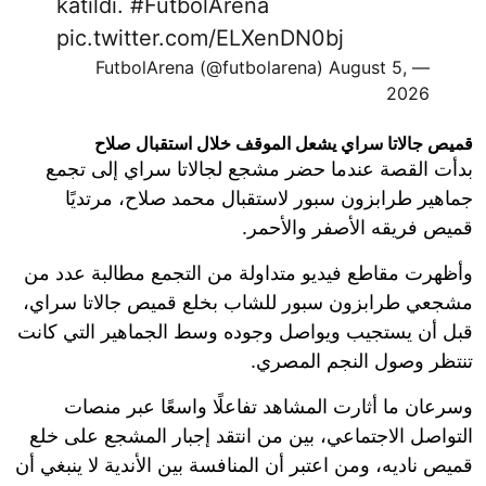
katıldı.
#FutbolArena
pic.twitter.com/ELXenDN0bj
August 5,
— FutbolArena (@futbolarena)
2026
قميص جالاتا سراي يشعل الموقف خلال استقبال صلاح
بدأت القصة عندما حضر مشجع لجالاتا سراي إلى تجمع
جماهير طرابزون سبور لاستقبال محمد صلاح، مرتديًا
قميص فريقه الأصفر والأحمر.
وأظهرت مقاطع فيديو متداولة من التجمع مطالبة عدد من
مشجعي طرابزون سبور للشاب بخلع قميص جالاتا سراي،
قبل أن يستجيب ويواصل وجوده وسط الجماهير التي كانت
تنتظر وصول النجم المصري.
وسرعان ما أثارت المشاهد تفاعلًا واسعًا عبر منصات
التواصل الاجتماعي، بين من انتقد إجبار المشجع على خلع
قميص ناديه، ومن اعتبر أن المنافسة بين الأندية لا ينبغي أن