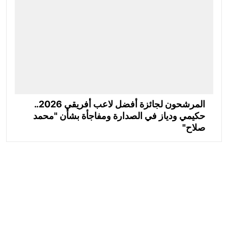
المرشحون لجائزة أفضل لاعب أفريقي 2026..
حكيمي ودياز في الصدارة ومفاجأة بشأن "محمد
صلاح"