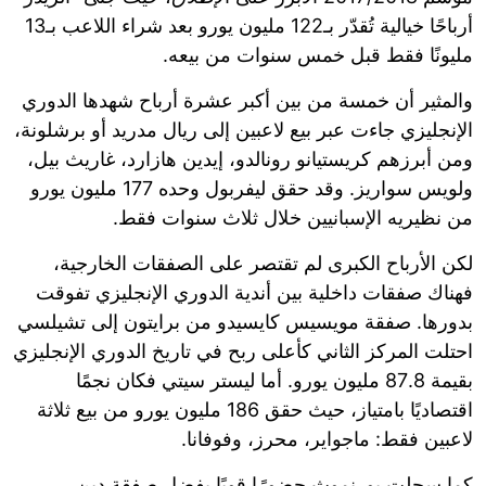
أرباحًا خيالية تُقدّر بـ122 مليون يورو بعد شراء اللاعب بـ13
مليونًا فقط قبل خمس سنوات من بيعه.
والمثير أن خمسة من بين أكبر عشرة أرباح شهدها الدوري
الإنجليزي جاءت عبر بيع لاعبين إلى ريال مدريد أو برشلونة،
ومن أبرزهم كريستيانو رونالدو، إيدين هازارد، غاريث بيل،
ولويس سواريز. وقد حقق ليفربول وحده 177 مليون يورو
من نظيريه الإسبانيين خلال ثلاث سنوات فقط.
لكن الأرباح الكبرى لم تقتصر على الصفقات الخارجية،
فهناك صفقات داخلية بين أندية الدوري الإنجليزي تفوقت
بدورها. صفقة مويسيس كايسيدو من برايتون إلى تشيلسي
احتلت المركز الثاني كأعلى ربح في تاريخ الدوري الإنجليزي
بقيمة 87.8 مليون يورو. أما ليستر سيتي فكان نجمًا
اقتصاديًا بامتياز، حيث حقق 186 مليون يورو من بيع ثلاثة
لاعبين فقط: ماجواير، محرز، وفوفانا.
كما سجلت بورنموث حضورًا قويًا بفضل صفقة دين