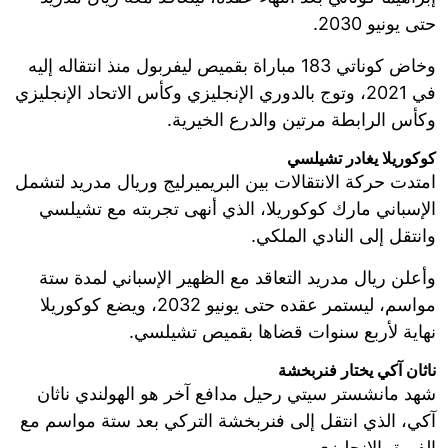
حتى يونيو 2030.
وخاض كوناتي 183 مباراة بقميص ليفربول منذ انتقاله إليه
في 2021، وتوج بالدوري الإنجليزي وكأس الاتحاد الإنجليزي
وكأس الرابطة مرتين والدرع الخيرية.
كوكوريلا يغادر تشيلسي
امتدت حركة الانتقالات بين البريميرليج وريال مدريد لتشمل
الإسباني مارك كوكوريلا، الذي أنهى تجربته مع تشيلسي
وانتقل إلى النادي الملكي.
وأعلن ريال مدريد التعاقد مع الظهير الإسباني لمدة ستة
مواسم، ليستمر عقده حتى يونيو 2032، ويضع كوكوريلا
نهاية لأربع سنوات قضاها بقميص تشيلسي.
ناثان آكي يختار فنربخشة
شهد مانشستر سيتي رحيل مدافع آخر هو الهولندي ناثان
آكي، الذي انتقل إلى فنربخشة التركي بعد ستة مواسم مع
الفريق الإنجليزي.