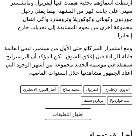
ارتبطت أسماؤهم بحقبة هيمنت فيها ليفربول ومانشستر
سيتي على جانب كبير من المشهد، بينما يمثل رحيل
جوردون وكوناتي وكوكوريلا وتروسارد وآكي انتقال
مجموعة أخرى من نجوم المسابقة إلى تحديات خارج
إنجلترا.
ومع استمرار الميركاتو حتى الأول من سبتمبر، تبقى القائمة
قابلة للزيادة قبل إغلاق السوق، لكن المؤكد أن البريميرليج
سيفتقد في موسمه الجديد مجموعة من أشهر الوجوه التي
اعتاد الجمهور مشاهدتها خلال السنوات الماضية.
الدوري الإنجليزي
ليفربول
محمد صلاح
أخبار الدوري الإنجليزي
بيب جوارديولا
برناردو سيلفا
إظهار التعليقات
أخبار قد تعجبك