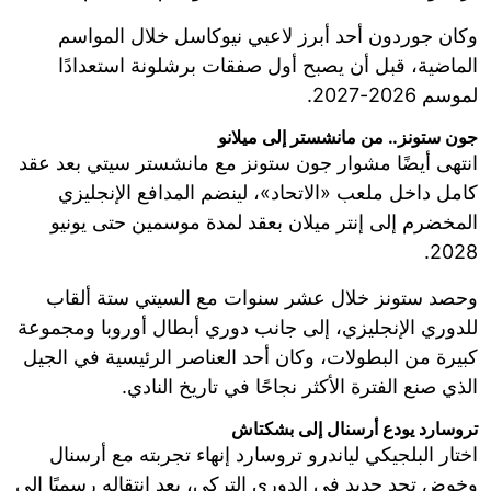
وكان جوردون أحد أبرز لاعبي نيوكاسل خلال المواسم
الماضية، قبل أن يصبح أول صفقات برشلونة استعدادًا
لموسم 2026-2027.
جون ستونز.. من مانشستر إلى ميلانو
انتهى أيضًا مشوار جون ستونز مع مانشستر سيتي بعد عقد
كامل داخل ملعب «الاتحاد»، لينضم المدافع الإنجليزي
المخضرم إلى إنتر ميلان بعقد لمدة موسمين حتى يونيو
2028.
وحصد ستونز خلال عشر سنوات مع السيتي ستة ألقاب
للدوري الإنجليزي، إلى جانب دوري أبطال أوروبا ومجموعة
كبيرة من البطولات، وكان أحد العناصر الرئيسية في الجيل
الذي صنع الفترة الأكثر نجاحًا في تاريخ النادي.
تروسارد يودع أرسنال إلى بشكتاش
اختار البلجيكي لياندرو تروسارد إنهاء تجربته مع أرسنال
وخوض تحدٍ جديد في الدوري التركي، بعد انتقاله رسميًا إلى