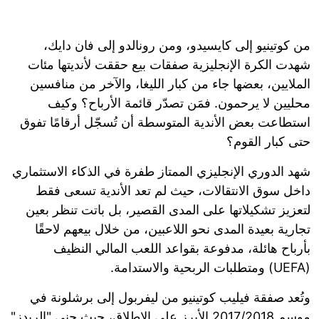
من كوتينيو إلى كايسيدو، ومن رونالدو إلى فان دايك،
شهدت الكرة الإنجليزية صفقات بيع حققت لأنديتها مئات
الملايين، بعضها جاء من كبار الليغا، والآخر من منافسين
محليين لا يرحمون. فمَن تصدّر قائمة الأرباح؟ وكيف
استطاعت بعض الأندية المتوسطة أن تُسجّل أرقامًا تفوق
حتى كبار القوم؟
شهد الدوري الإنجليزي الممتاز طفرة في الذكاء الاستثماري
داخل سوق الانتقالات، حيث لم تعد الأندية تسعى فقط
لتعزيز تشكيلاتها على المدى القصير، بل باتت تنظر بعين
تجارية بعيدة المدى نحو اللاعبين، من خلال بيعهم لاحقًا
بأرباح هائلة، مدفوعة بقواعد اللعب المالي النظيف
(UEFA) ومتطلبات الربحية والاستدامة.
وتُعد صفقة فيليب كوتينيو من ليفربول إلى برشلونة في
موسم 2017/2018 الأبرز على الإطلاق، حيث جنى "الريدز"