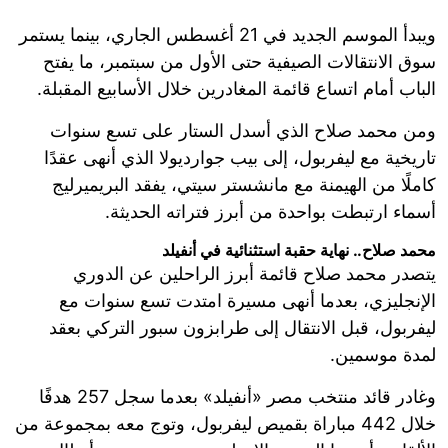
ويبدأ الموسم الجديد في 21 أغسطس الجاري، بينما يستمر
سوق الانتقالات الصيفية حتى الأول من سبتمبر، ما يفتح
الباب أمام اتساع قائمة المغادرين خلال الأسابيع المقبلة.
ومن محمد صلاح الذي أسدل الستار على تسع سنوات
تاريخية مع ليفربول، إلى بيب جوارديولا الذي أنهى عقدًا
كاملًا من الهيمنة مع مانشستر سيتي، يفقد البريميرليج
أسماء ارتبطت بواحدة من أبرز فتراته الحديثة.
محمد صلاح.. نهاية حقبة استثنائية في أنفيلد
يتصدر محمد صلاح قائمة أبرز الراحلين عن الدوري
الإنجليزي، بعدما أنهى مسيرة امتدت تسع سنوات مع
ليفربول، قبل الانتقال إلى طرابزون سبور التركي بعقد
لمدة موسمين.
وغادر قائد منتخب مصر «أنفيلد» بعدما سجل 257 هدفًا
خلال 442 مباراة بقميص ليفربول، وتوج معه بمجموعة من