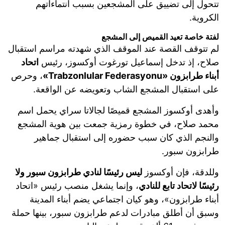
تتحول إلى تضييق على المشجعين بسبب انتماءاتهم
الكروية.
لفتة خاصة تعيد القميص إلى المشجع
لم تتوقف القصة عند الموقف الذي شهدته مراسم استقبال
صلاح، إذ تدخل إسماعيل تورغوت أوكسوز، رئيس
اتحاد
أبناء طرابزون «Trabzonlular Federasyonu»
، وحرص
على استقبال المشجع الشاب وتعويضه عن الواقعة.
وأهدى أوكسوز المشجع قميصًا لجالاتا سراي يحمل اسم
محمد صلاح، في خطوة رمزية جمعت بين هوية المشجع
والنجم الذي كان سبب حضوره إلى استقبال جماهير
طرابزون سبور.
وللدقة، فإن أوكسوز
ليس رئيسًا لنادي طرابزون سبور ولا
رئيسًا لاتحاد تابع للنادي
، وإنما يشغل منصب رئيس «اتحاد
أبناء طرابزون»، وهو كيان اجتماعي يضم أبناء المدينة
وسبق أن أطلق مبادرات لدعم طرابزون سبور، بينها حملة