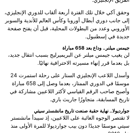
وحقق آكي خلال تلك الفترة أربعة ألقاب للدوري الإنجليزي،
إلى جانب دوري أبطال أوروبا وكأس العالم للأندية والسوبر
الأوروبي وعدد من البطولات المحلية، قبل أن يفتح صفحة
جديدة في إسطنبول.
جيمس ميلنر.. وداع بعد 658 مباراة
لن يغيب جيمس ميلنر عن البريميرليج بسبب انتقال جديد،
بل بعدما قرر إنهاء مسيرته الاحترافية نهائيًا.
وأسدل اللاعب الإنجليزي الستار على رحلة استمرت 24
موسمًا في الدوري الممتاز، بعدما وصل إلى 658 مباراة
وأصبح صاحب الرقم القياسي لأكثر اللاعبين مشاركة في
تاريخ المسابقة، متجاوزًا جاريث باري.
جوارديولا.. نهاية حقبة صنعت تاريخ مانشستر سيتي
لا تقتصر الوجوه الغائبة على اللاعبين، إذ سيبدأ مانشستر
سيتي موسمًا جديدًا دون بيب جوارديولا للمرة الأولى منذ