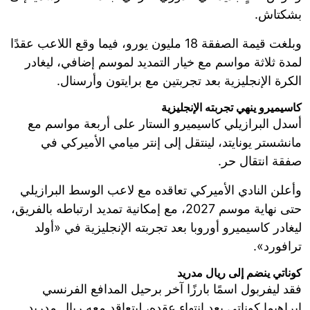
بشكتاش.
وبلغت قيمة الصفقة 18 مليون يورو، فيما وقع اللاعب عقدًا
لمدة ثلاثة مواسم مع خيار التمديد لموسم إضافي، ليغادر
الكرة الإنجليزية بعد تجربتين مع برايتون وأرسنال.
كاسيميرو ينهي تجربته الإنجليزية
أسدل البرازيلي كاسيميرو الستار على أربعة مواسم مع
مانشستر يونايتد، لينتقل إلى إنتر ميامي الأميركي في
صفقة انتقال حر.
وأعلن النادي الأميركي تعاقده مع لاعب الوسط البرازيلي
حتى نهاية موسم 2027، مع إمكانية تمديد ارتباطه بالفريق،
ليغادر كاسيميرو أوروبا بعد تجربته الإنجليزية في «أولد
ترافورد».
كوناتي ينضم إلى ريال مدريد
فقد ليفربول اسمًا بارزًا آخر برحيل المدافع الفرنسي
إبراهيما كوناتي بعد انتهاء عقده، ليتعاقد معه ريال مدريد