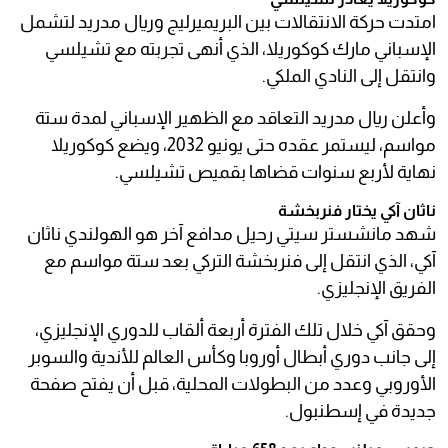
امتدت حركة الانتقالات بين البريميرليج وريال مدريد لتشمل
الإسباني مارك كوكوريلا، الذي أنهى تجربته مع تشيلسي
وانتقل إلى النادي الملكي.
وأعلن ريال مدريد التعاقد مع الظهير الإسباني لمدة ستة
مواسم، ليستمر عقده حتى يونيو 2032، ويضع كوكوريلا
نهاية لأربع سنوات قضاها بقميص تشيلسي.
ناثان آكي يختار فنربخشة
شهد مانشستر سيتي رحيل مدافع آخر هو الهولندي ناثان
آكي، الذي انتقل إلى فنربخشة التركي بعد ستة مواسم مع
الفريق الإنجليزي.
وحقق آكي خلال تلك الفترة أربعة ألقاب للدوري الإنجليزي،
إلى جانب دوري أبطال أوروبا وكأس العالم للأندية والسوبر
الأوروبي وعدد من البطولات المحلية، قبل أن يفتح صفحة
جديدة في إسطنبول.