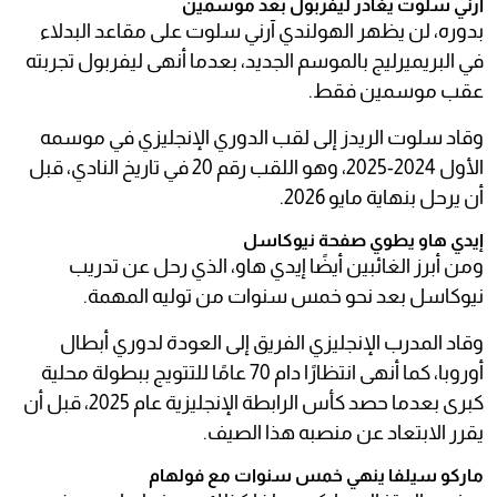
آرني سلوت يغادر ليفربول بعد موسمين
بدوره، لن يظهر الهولندي آرني سلوت على مقاعد البدلاء
في البريميرليج بالموسم الجديد، بعدما أنهى ليفربول تجربته
عقب موسمين فقط.
وقاد سلوت الريدز إلى لقب الدوري الإنجليزي في موسمه
الأول 2024-2025، وهو اللقب رقم 20 في تاريخ النادي، قبل
أن يرحل بنهاية مايو 2026.
إيدي هاو يطوي صفحة نيوكاسل
ومن أبرز الغائبين أيضًا إيدي هاو، الذي رحل عن تدريب
نيوكاسل بعد نحو خمس سنوات من توليه المهمة.
وقاد المدرب الإنجليزي الفريق إلى العودة لدوري أبطال
أوروبا، كما أنهى انتظارًا دام 70 عامًا للتتويج ببطولة محلية
كبرى بعدما حصد كأس الرابطة الإنجليزية عام 2025، قبل أن
يقرر الابتعاد عن منصبه هذا الصيف.
ماركو سيلفا ينهي خمس سنوات مع فولهام