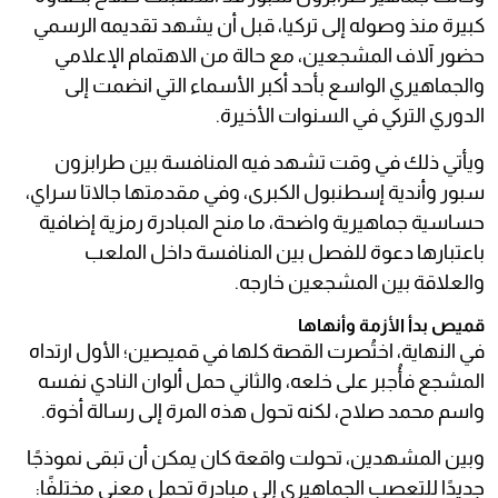
كبيرة منذ وصوله إلى تركيا، قبل أن يشهد تقديمه الرسمي
حضور آلاف المشجعين، مع حالة من الاهتمام الإعلامي
والجماهيري الواسع بأحد أكبر الأسماء التي انضمت إلى
الدوري التركي في السنوات الأخيرة.
ويأتي ذلك في وقت تشهد فيه المنافسة بين طرابزون
سبور وأندية إسطنبول الكبرى، وفي مقدمتها جالاتا سراي،
حساسية جماهيرية واضحة، ما منح المبادرة رمزية إضافية
باعتبارها دعوة للفصل بين المنافسة داخل الملعب
والعلاقة بين المشجعين خارجه.
قميص بدأ الأزمة وأنهاها
في النهاية، اختُصرت القصة كلها في قميصين؛ الأول ارتداه
المشجع فأُجبر على خلعه، والثاني حمل ألوان النادي نفسه
واسم محمد صلاح، لكنه تحول هذه المرة إلى رسالة أخوة.
وبين المشهدين، تحولت واقعة كان يمكن أن تبقى نموذجًا
جديدًا للتعصب الجماهيري إلى مبادرة تحمل معنى مختلفًا: