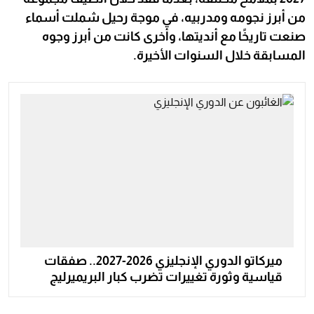
من أبرز نجومه ومدربيه، في موجة رحيل شملت أسماء
صنعت تاريخًا مع أنديتها، وأخرى كانت من أبرز وجوه
المسابقة خلال السنوات الأخيرة.
ميركاتو الدوري الإنجليزي 2026-2027.. صفقات
قياسية وثورة تغييرات تضرب كبار البريميرليج