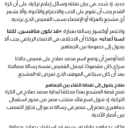
جديد، إذ شدد، في بيان نقلته وسائل إعلام تركية، على أن كرة
القدم يجب أن تقوم على الحب والاحترام والأخوة، وألا يشعر
أي مشجع بالعزلة أو الإقصاء بسبب القميص الذي يرتديه.
واختصر أوكسوز رسالته بعبارة:
«قد نكون منافسين، لكننا
لسنا أعداء»
، مؤكدًا أن الاختلاف في الانتماء الرياضي يجب ألا
يتحول إلى خصومة بين الجماهير.
كما أوضح أن وضع اسم محمد صلاح على قميص جالاتا
سراي كان مقصودًا، ليحمل القميص نفسه رسالة مصالحة
بعد أن كان سببًا في الموقف الذي تعرض له المشجع.
صلاح يتحول إلى نقطة التقاء بين الجماهير
تمنح قصة المشجع بعدًا مختلفًا لبداية محمد صلاح في الكرة
التركية، إذ تحول اسم قائد منتخب مصر من محور استقبال
جماهيري ضخم إلى عنصر في رسالة تدعو إلى تجاوز التعصب
بين أنصار الأندية.
وكانت جماهير طرابزون سبور قد استقبلت صلاح بحفاوة