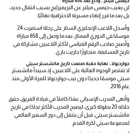
جيمس ميلنر.. وداع بعد 658 مباراة
لن يغيب جيمس ميلنر عن البريميرليج بسبب انتقال جديد،
بل بعدما قرر إنهاء مسيرته الاحترافية نهائيًا.
وأسدل اللاعب الإنجليزي الستار على رحلة استمرت 24
موسمًا في الدوري الممتاز، بعدما وصل إلى 658 مباراة
وأصبح صاحب الرقم القياسي لأكثر اللاعبين مشاركة في
تاريخ المسابقة، متجاوزًا جاريث باري.
جوارديولا.. نهاية حقبة صنعت تاريخ مانشستر سيتي
لا تقتصر الوجوه الغائبة على اللاعبين، إذ سيبدأ مانشستر
سيتي موسمًا جديدًا دون بيب جوارديولا للمرة الأولى منذ
عام 2016.
وأنهى المدرب الإسباني عقدًا كاملًا في قيادة الفريق، حقق
خلاله 20 بطولة كبرى، ليصبح المدرب الأكثر نجاحًا في تاريخ
مانشستر سيتي، قبل أن ينتقل إلى دور السفير العالمي
لمجموعة سيتي لكرة القدم.