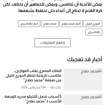
يمكن للأندية أن تتنافس، ويمكن للجماهير أن تختلف، لكن
كرة القدم لا تحتاج إلى أعداء حتى تحتفظ بشغفها.
الدوري التركي
أخبار محمد صلاح
محمد صلاح
أخبار جالاتا سراي
جالاتا سراي
إظهار التعليقات
أخبار قد تعجبك
الملك المصري يقلب الموازين..
مكاسب تاريخية تنتظر الدوري التركي
من صفقة "محمد صلاح"
علاء طه
04 أغسطس 2026
5 أسباب تجعل أتلتيكو مدريد الوجهة
الأنسب لـ"محمد صلاح"