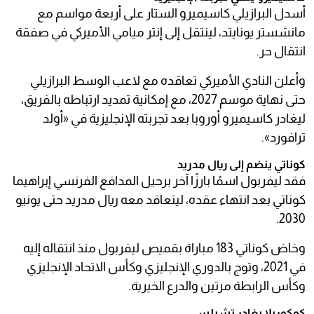
أسدل البرازيلي كاسيميرو الستار على أربعة مواسم مع
مانشستر يونايتد، لينتقل إلى إنتر ميامي الأميركي في صفقة
انتقال حر.
وأعلن النادي الأميركي تعاقده مع لاعب الوسط البرازيلي
حتى نهاية موسم 2027، مع إمكانية تمديد ارتباطه بالفريق،
ليغادر كاسيميرو أوروبا بعد تجربته الإنجليزية في «أولد
ترافورد».
كوناتي ينضم إلى ريال مدريد
فقد ليفربول اسمًا بارزًا آخر برحيل المدافع الفرنسي إبراهيما
كوناتي بعد انتهاء عقده، ليتعاقد معه ريال مدريد حتى يونيو
2030.
وخاض كوناتي 183 مباراة بقميص ليفربول منذ انتقاله إليه
في 2021، وتوج بالدوري الإنجليزي وكأس الاتحاد الإنجليزي
وكأس الرابطة مرتين والدرع الخيرية.
كوكوريلا يغادر تشيلسي