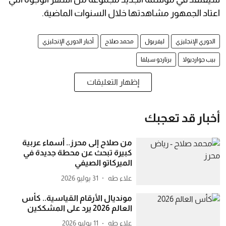
اعتاد الجمهور مشاهدتها خلال السنوات الماضية.
الدوري الإنجليزي
ليفربول
محمد صلاح
أخبار الدوري الإنجليزي
بيب جوارديولا
برناردو سيلفا
إظهار التعليقات
أخبار قد تعجبك
من صلاح إلى محرز.. أسماء عربية
كبيرة تبحث عن محطة جديدة في
الميركاتو الصيفي
علاء طه
31 يوليو 2026
مونديال الأرقام القياسية.. كأس
العالم 2026 يرد على المشككين
علاء طه
11 يوليو 2026