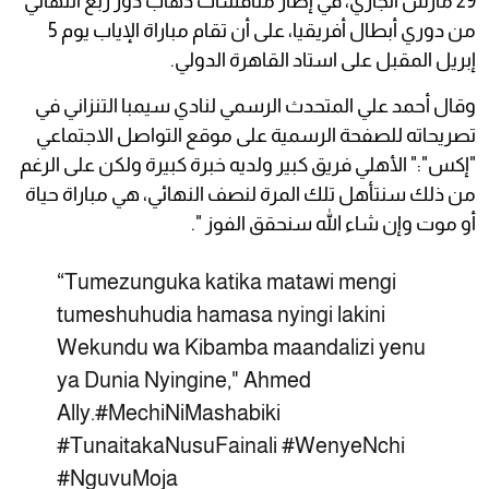
29 مارس الجاري، في إطار منافسات ذهاب دور ربع النهائي
من دوري أبطال أفريقيا، على أن تقام مباراة الإياب يوم 5
إبريل المقبل على استاد القاهرة الدولي.
وقال أحمد علي المتحدث الرسمي لنادي سيمبا التنزاني في
تصريحاته للصفحة الرسمية على موقع التواصل الاجتماعي
"إكس":" الأهلي فريق كبير ولديه خبرة كبيرة ولكن على الرغم
من ذلك سنتأهل تلك المرة لنصف النهائي، هي مباراة حياة
أو موت وإن شاء الله سنحقق الفوز ".
“Tumezunguka katika matawi mengi
tumeshuhudia hamasa nyingi lakini
Wekundu wa Kibamba maandalizi yenu
ya Dunia Nyingine," Ahmed
Ally.
#MechiNiMashabiki
#TunaitakaNusuFainali
#WenyeNchi
#NguvuMoja