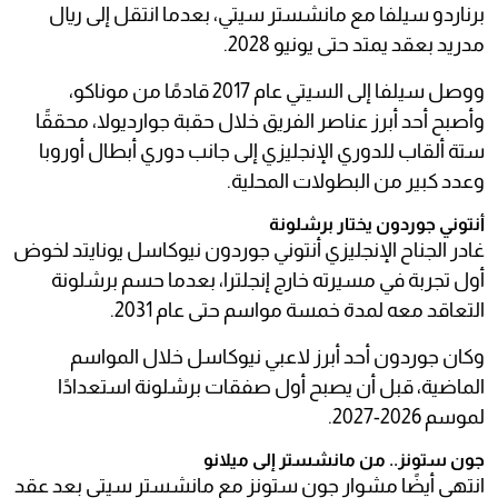
برناردو سيلفا مع مانشستر سيتي، بعدما انتقل إلى ريال
مدريد بعقد يمتد حتى يونيو 2028.
ووصل سيلفا إلى السيتي عام 2017 قادمًا من موناكو،
وأصبح أحد أبرز عناصر الفريق خلال حقبة جوارديولا، محققًا
ستة ألقاب للدوري الإنجليزي إلى جانب دوري أبطال أوروبا
وعدد كبير من البطولات المحلية.
أنتوني جوردون يختار برشلونة
غادر الجناح الإنجليزي أنتوني جوردون نيوكاسل يونايتد لخوض
أول تجربة في مسيرته خارج إنجلترا، بعدما حسم برشلونة
التعاقد معه لمدة خمسة مواسم حتى عام 2031.
وكان جوردون أحد أبرز لاعبي نيوكاسل خلال المواسم
الماضية، قبل أن يصبح أول صفقات برشلونة استعدادًا
لموسم 2026-2027.
جون ستونز.. من مانشستر إلى ميلانو
انتهى أيضًا مشوار جون ستونز مع مانشستر سيتي بعد عقد