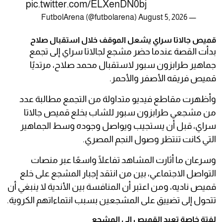
pic.twitter.com/ELXenDN0bj
August 5, 2026
— FutbolArena (@futbolarena)
قميص جالاتا سراي يشعل الموقف خلال استقبال صلاح
بدأت القصة عندما حضر مشجع لجالاتا سراي إلى تجمع
جماهير طرابزون سبور لاستقبال محمد صلاح، مرتديًا
قميص فريقه الأصفر والأحمر.
وأظهرت مقاطع فيديو متداولة من التجمع مطالبة عدد
من مشجعي طرابزون سبور للشاب بخلع قميص جالاتا
سراي، قبل أن يستجيب ويواصل وجوده وسط الجماهير
التي كانت تنتظر وصول النجم المصري.
وسرعان ما أثارت المشاهد تفاعلًا واسعًا عبر منصات
التواصل الاجتماعي، بين من انتقد إجبار المشجع على خلع
قميص ناديه، ومن اعتبر أن المنافسة بين الأندية لا ينبغي أن
تتحول إلى تضييق على المشجعين بسبب انتماءاتهم الكروية.
لفتة خاصة تعيد القميص إلى المشجع