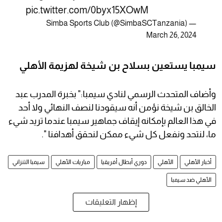
pic.twitter.com/0byx15XOwM
— Simba Sports Club (@SimbaSCTanzania)
March 26, 2024
سيمبا يستعين بسلاح بن شيخة لهزيمة الأهلي
وأضاف المتحدث الرسمي لنادي سيمبا:" بخبرة المدرب عبد
الخالق بن شيخة نؤمن أنه سيقودنا لنصف النهائي ولا أحد
في هذا العالم بإمكانه إيقاف جماهير سيمبا عندما تريد شيء
ما، لنتحد ونفعل كل شيء ممكن لنحقق أهدافنا ".
أخبار الأهلي
الأهلي
دوري أبطال أفريقيا
مباريات الأهلي
سيمبا التنزاني
الأهلي ضد سيمبا
إظهار التعليقات