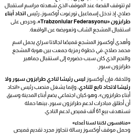
لم تتوقف القصة عند الموقف الذي شهدته مراسم استقبال
صلاح، إذ تدخل إسماعيل تورغوت أوكسوز، رئيس
اتحاد أبناء
طرابزون «Trabzonlular Federasyonu»
، وحرص على
استقبال المشجع الشاب وتعويضه عن الواقعة.
وأهدى أوكسوز المشجع قميصًا لجالاتا سراي يحمل اسم
محمد صلاح، في خطوة رمزية جمعت بين هوية المشجع
والنجم الذي كان سبب حضوره إلى استقبال جماهير
طرابزون سبور.
وللدقة، فإن أوكسوز
ليس رئيسًا لنادي طرابزون سبور ولا
رئيسًا لاتحاد تابع للنادي
، وإنما يشغل منصب رئيس «اتحاد
أبناء طرابزون»، وهو كيان اجتماعي يضم أبناء المدينة وسبق
أن أطلق مبادرات لدعم طرابزون سبور، بينها حملة
تستهدف بيع 61 ألف قميص لدعم النادي.
«منافسون لكننا لسنا أعداء»
وحمل موقف أوكسوز رسالة تتجاوز مجرد تقديم قميص