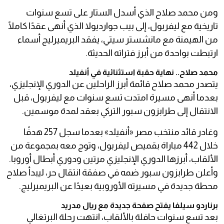
ومن محمد صلاح الذي أسدل الستار على تسع سنوات
تاريخية مع ليفربول، إلى بيب جوارديولا الذي أنهى عقدًا كاملًا
من الهيمنة مع مانشستر سيتي، يفقد البريميرليج أسماء
ارتبطت بواحدة من أبرز فتراته الحديثة.
محمد صلاح.. نهاية حقبة استثنائية في أنفيلد
يتصدر محمد صلاح قائمة أبرز الراحلين عن الدوري الإنجليزي،
بعدما أنهى مسيرة امتدت تسع سنوات مع ليفربول، قبل
الانتقال إلى طرابزون سبور التركي بعقد لمدة موسمين.
وغادر قائد منتخب مصر «أنفيلد» بعدما سجل 257 هدفًا
خلال 442 مباراة بقميص ليفربول، وتوج معه بمجموعة من
الألقاب، أبرزها الدوري الإنجليزي مرتين ودوري أبطال أوروبا.
وأعلن طرابزون سبور ضمه في صفقة انتقال حر، ليبدأ صلاح
محطة جديدة في مسيرته الأوروبية بعيدًا عن البريميرليج.
برناردو سيلفا يفتح صفحة جديدة مع ريال مدريد
بعد تسع سنوات حافلة بالألقاب، انتهت رحلة البرتغالي