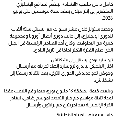
كامل داخل ملعب «الاتحاد»، لينضم المدافع الإنجليزي
المخضرم إلى إنتر ميلان بعقد لمدة موسمين حتى يونيو
2028.
وحصد ستونز خلال عشر سنوات مع السيتي ستة ألقاب
للدوري الإنجليزي، إلى جانب دوري أبطال أوروبا ومجموعة
كبيرة من البطولات، وكان أحد العناصر الرئيسية في الجيل
الذي صنع الفترة الأكثر نجاحًا في تاريخ النادي.
تروسارد يودع أرسنال إلى بشكتاش
اختار البلجيكي لياندرو تروسارد إنهاء تجربته مع أرسنال
وخوض تحدٍ جديد في الدوري التركي، بعد انتقاله رسميًا إلى
بشكتاش.
وبلغت قيمة الصفقة 18 مليون يورو، فيما وقع اللاعب عقدًا
لمدة ثلاثة مواسم مع خيار التمديد لموسم إضافي، ليغادر
الكرة الإنجليزية بعد تجربتين مع برايتون وأرسنال.
كاسيميرو ينهي تجربته الإنجليزية