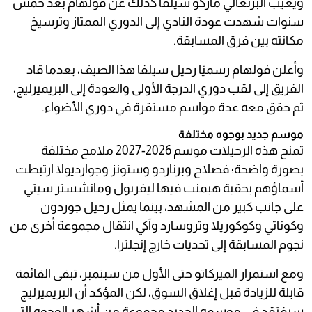
ويغيب البرتغالي ماركو سيلفا كذلك عن فولهام بعد خمس
سنوات شهدت عودة النادي إلى الدوري الممتاز وترسيخ
مكانته بين فرق المسابقة.
وأعلن فولهام رسميًا رحيل سيلفا هذا الصيف، بعدما قاد
الفريق إلى لقب دوري الدرجة الأولى والعودة إلى البريميرليج،
ثم حقق معه عدة مواسم مستقرة في دوري الأضواء.
موسم جديد بوجوه مختلفة
تمنح هذه الرحيلات موسم 2026-2027 ملامح مختلفة
بصورة واضحة؛ فصلاح وبرناردو وستونز وجوارديولا ارتبطت
أسماؤهم بحقبة هيمنت فيها ليفربول ومانشستر سيتي
على جانب كبير من المشهد، بينما يمثل رحيل جوردون
وكوناتي وكوكوريلا وتروسارد وآكي انتقال مجموعة أخرى من
نجوم المسابقة إلى تحديات خارج إنجلترا.
ومع استمرار الميركاتو حتى الأول من سبتمبر، تبقى القائمة
قابلة للزيادة قبل إغلاق السوق، لكن المؤكد أن البريميرليج
سيفتقد في موسمه الجديد مجموعة من أشهر الوجوه التي