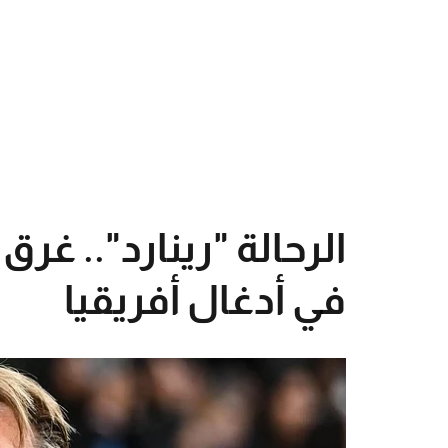
الرحالة "رينارد".. غر
في أدغال أفريقيا