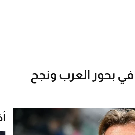
ق في بحور العرب ونجح
أخ