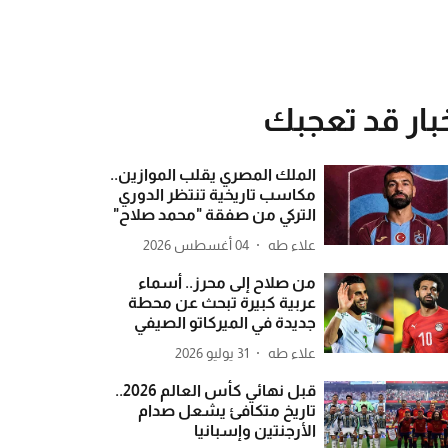
بار قد تعجبك
الملك المصري يقلب الموازين..
مكاسب تاريخية تنتظر الدوري
التركي من صفقة "محمد صلاح"
علاء طه
04 أغسطس 2026
من صلاح إلى محرز.. أسماء
عربية كبيرة تبحث عن محطة
جديدة في الميركاتو الصيفي
علاء طه
31 يوليو 2026
قبل نهائي كأس العالم 2026..
تاريخ متكافئ يشعل صدام
الأرجنتين وإسبانيا