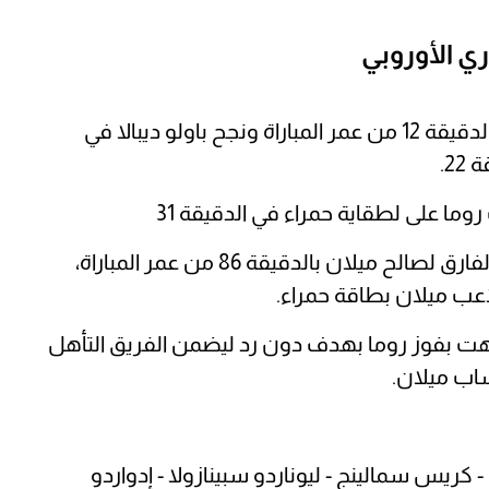
ي الأوروبي
افتتح جيانلوكا مانشيني التسجيل لـ روما في الدقيقة 12 من عمر المباراة ونجح باولو ديبالا في
2.
ا على لطقاية حمراء في الدقيقة 31
واستطاع ماتيو جيابيا تسجيل هدف تقليص الفارق لصالح ميلان بالدقيقة 86 من عمر المباراة،
اعب ميلان بطاقة حمراء.
نتهت بفوز روما بهدف دون رد ليضمن الفريق التأهل
ساب ميلان.
 كريس سمالينج - ليوناردو سبينازولا - إدواردو