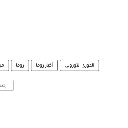
الدوري الأوروبي
أخبار روما
روما
مي
إظها