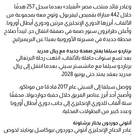
وغادر قائد منتخب مصر «أنفيلد» بعدما سجل 257 هدفًا
خلال 442 مباراة بقميص ليفربول، وتوج معه بمجموعة من
الألقاب، أبرزها الدوري الإنجليزي مرتين ودوري أبطال أوروبا.
وأعلن طرابزون سبور ضمه في صفقة انتقال حر، ليبدأ صلاح
محطة جديدة في مسيرته الأوروبية بعيدًا عن البريميرليج.
برناردو سيلفا يفتح صفحة جديدة مع ريال مدريد
بعد تسع سنوات حافلة بالألقاب، انتهت رحلة البرتغالي
برناردو سيلفا مع مانشستر سيتي، بعدما انتقل إلى ريال
مدريد بعقد يمتد حتى يونيو 2028.
ووصل سيلفا إلى السيتي عام 2017 قادمًا من موناكو،
وأصبح أحد أبرز عناصر الفريق خلال حقبة جوارديولا، محققًا
ستة ألقاب للدوري الإنجليزي إلى جانب دوري أبطال أوروبا
وعدد كبير من البطولات المحلية.
أنتوني جوردون يختار برشلونة
غادر الجناح الإنجليزي أنتوني جوردون نيوكاسل يونايتد لخوض