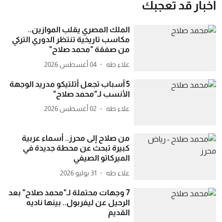
أخبار قد تعجبك
الملك المصري يقلب الموازين..
مكاسب تاريخية تنتظر الدوري التركي
من صفقة "محمد صلاح"
علاء طه
04 أغسطس 2026
5 أسباب تجعل أتلتيكو مدريد الوجهة
الأنسب لـ"محمد صلاح"
علاء طه
02 أغسطس 2026
من صلاح إلى محرز.. أسماء عربية
كبيرة تبحث عن محطة جديدة في
الميركاتو الصيفي
علاء طه
31 يوليو 2026
7 وجهات محتملة لـ"محمد صلاح" بعد
الرحيل عن ليفربول.. بينها ناديه
القديم