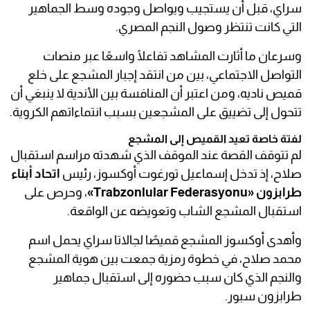
سراي، قبل أن يستجيب ويواصل وجوده وسط الجماهير
التي كانت تنتظر وصول النجم المصري.
وسرعان ما أثارت المشاهد تفاعلًا واسعًا عبر منصات
التواصل الاجتماعي، بين من انتقد إجبار المشجع على خلع
قميص ناديه، ومن اعتبر أن المنافسة بين الأندية لا ينبغي أن
تتحول إلى تضييق على المشجعين بسبب انتماءاتهم الكروية.
لفتة خاصة تعيد القميص إلى المشجع
لم تتوقف القصة عند الموقف الذي شهدته مراسم استقبال
صلاح، إذ تدخل إسماعيل تورغوت أوكسوز، رئيس
اتحاد أبناء
طرابزون «Trabzonlular Federasyonu»
، وحرص على
استقبال المشجع الشاب وتعويضه عن الواقعة.
وأهدى أوكسوز المشجع قميصًا لجالاتا سراي يحمل اسم
محمد صلاح، في خطوة رمزية جمعت بين هوية المشجع
والنجم الذي كان سبب حضوره إلى استقبال جماهير
طرابزون سبور.