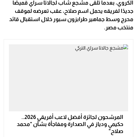
الكروي، بعدما تلقى مشجع شاب لجالاتا سراي قميصًا
جديدًا لفريقه يحمل اسم صلاح، عقب تعرضه لموقف
محرج وسط جماهير طرابزون سبور خلال استقبال قائد
منتخب مصر.
المرشحون لجائزة أفضل لاعب أفريقي 2026..
حكيمي ودياز في الصدارة ومفاجأة بشأن "محمد
صلاح"