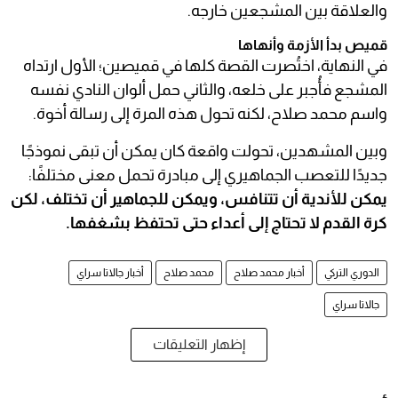
والعلاقة بين المشجعين خارجه.
قميص بدأ الأزمة وأنهاها
في النهاية، اختُصرت القصة كلها في قميصين؛ الأول ارتداه
المشجع فأُجبر على خلعه، والثاني حمل ألوان النادي نفسه
واسم محمد صلاح، لكنه تحول هذه المرة إلى رسالة أخوة.
وبين المشهدين، تحولت واقعة كان يمكن أن تبقى نموذجًا
جديدًا للتعصب الجماهيري إلى مبادرة تحمل معنى مختلفًا:
يمكن للأندية أن تتنافس، ويمكن للجماهير أن تختلف، لكن
كرة القدم لا تحتاج إلى أعداء حتى تحتفظ بشغفها.
الدوري التركي
أخبار محمد صلاح
محمد صلاح
أخبار جالاتا سراي
جالاتا سراي
إظهار التعليقات