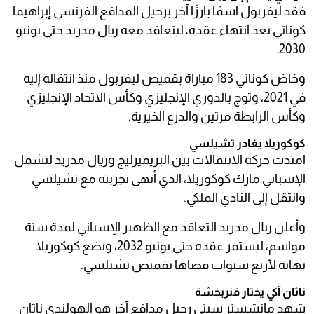
فقد ليفربول اسمًا بارزًا آخر برحيل المدافع الفرنسي إبراهيما
كوناتي بعد انتهاء عقده، ليتعاقد معه ريال مدريد حتى يونيو
2030.
وخاض كوناتي 183 مباراة بقميص ليفربول منذ انتقاله إليه
في 2021، وتوج بالدوري الإنجليزي وكأس الاتحاد الإنجليزي
وكأس الرابطة مرتين والدرع الخيرية.
كوكوريلا يغادر تشيلسي
امتدت حركة الانتقالات بين البريميرليج وريال مدريد لتشمل
الإسباني مارك كوكوريلا، الذي أنهى تجربته مع تشيلسي
وانتقل إلى النادي الملكي.
وأعلن ريال مدريد التعاقد مع الظهير الإسباني لمدة ستة
مواسم، ليستمر عقده حتى يونيو 2032، ويضع كوكوريلا
نهاية لأربع سنوات قضاها بقميص تشيلسي.
ناثان آكي يختار فنربخشة
شهد مانشستر سيتي رحيل مدافع آخر هو الهولندي ناثان