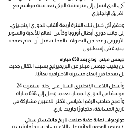
آكي، الذي انتقل إلى فنربخشة التركي بعد ستة مواسم مع
الفريق الإنجليزي.
وحقق آكي خلال تلك الفترة أربعة ألقاب للدوري الإنجليزي،
إلى جانب دوري أبطال أوروبا وكأس العالم للأندية والسوبر
الأوروبي وعدد من البطولات المحلية، قبل أن يفتح صفحة
جديدة في إسطنبول.
جيمس ميلنر.. وداع بعد 658 مباراة
لن يغيب جيمس ميلنر عن البريميرليج بسبب انتقال جديد،
بل بعدما قرر إنهاء مسيرته الاحترافية نهائيًا.
وأسدل اللاعب الإنجليزي الستار على رحلة استمرت 24
موسمًا في الدوري الممتاز، بعدما وصل إلى 658 مباراة
وأصبح صاحب الرقم القياسي لأكثر اللاعبين مشاركة في
تاريخ المسابقة، متجاوزًا جاريث باري.
جوارديولا.. نهاية حقبة صنعت تاريخ مانشستر سيتي
لا تقتصر الوجوه الغائبة على اللاعبين، إذ سيبدأ مانشستر