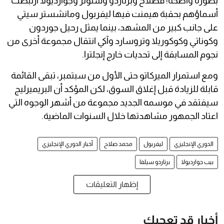
بصورة واضحة؛ فصلاح وبرناردو وستونز وجوارديولا ارتبطت
أسماؤهم بحقبة هيمنت فيها ليفربول ومانشستر سيتي
على جانب كبير من المشهد، بينما يمثل رحيل جوردون
وكوناتي وكوكوريلا وتروسارد وآكي انتقال مجموعة أخرى من
نجوم المسابقة إلى تحديات خارج إنجلترا.
ومع استمرار الميركاتو حتى الأول من سبتمبر، تبقى القائمة
قابلة للزيادة قبل إغلاق السوق، لكن المؤكد أن البريميرليج
سيفتقد في موسمه الجديد مجموعة من أشهر الوجوه التي
اعتاد الجمهور مشاهدتها خلال السنوات الماضية.
الدوري الإنجليزي
ليفربول
محمد صلاح
أخبار الدوري الإنجليزي
بيب جوارديولا
برناردو سيلفا
إظهار التعليقات
أخبار قد تعجبك