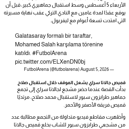
الأربعاء 5 أغسطس وسط استقبال جماهيري كبير، قبل أن
يوقع عقدًا لمدة عامين مع النادي التركي عقب نهاية مسيرته
التي امتدت تسعة أعوام مع ليفربول.
Galatasaray formalı bir taraftar,
Mohamed Salah karşılama törenine
katıldı.
#FutbolArena
pic.twitter.com/ELXenDN0bj
August 5, 2026
— FutbolArena (@futbolarena)
قميص جالاتا سراي يشعل الموقف خلال استقبال صلاح
بدأت القصة عندما حضر مشجع لجالاتا سراي إلى تجمع
جماهير طرابزون سبور لاستقبال محمد صلاح، مرتديًا
قميص فريقه الأصفر والأحمر.
وأظهرت مقاطع فيديو متداولة من التجمع مطالبة عدد
من مشجعي طرابزون سبور للشاب بخلع قميص جالاتا