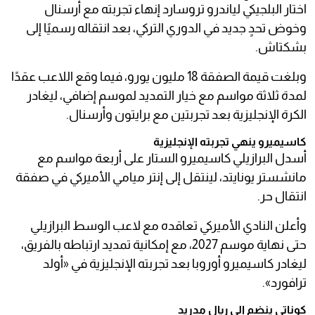
اختار البلجيكي لياندرو تروسارد إنهاء تجربته مع أرسنال
وخوض تحدٍ جديد في الدوري التركي، بعد انتقاله رسميًا إلى
بشكتاش.
وبلغت قيمة الصفقة 18 مليون يورو، فيما وقع اللاعب عقدًا
لمدة ثلاثة مواسم مع خيار التمديد لموسم إضافي، ليغادر
الكرة الإنجليزية بعد تجربتين مع برايتون وأرسنال.
كاسيميرو ينهي تجربته الإنجليزية
أسدل البرازيلي كاسيميرو الستار على أربعة مواسم مع
مانشستر يونايتد، لينتقل إلى إنتر ميامي الأميركي في صفقة
انتقال حر.
وأعلن النادي الأميركي تعاقده مع لاعب الوسط البرازيلي
حتى نهاية موسم 2027، مع إمكانية تمديد ارتباطه بالفريق،
ليغادر كاسيميرو أوروبا بعد تجربته الإنجليزية في «أولد
ترافورد».
كوناتي ينضم إلى ريال مدريد