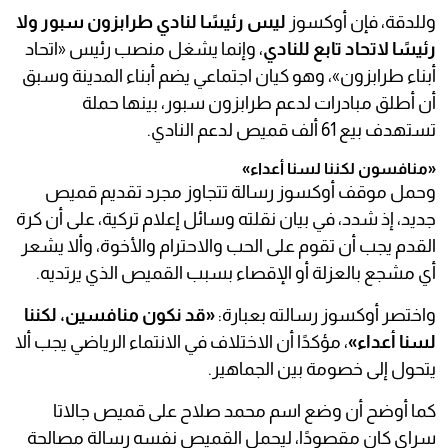
وللدقة، فإن أوكسوز
ليس رئيسًا لنادي طرابزون سبور ولا
رئيسًا لاتحاد تابع للنادي
، وإنما يشغل منصب رئيس «اتحاد
أبناء طرابزون»، وهو كيان اجتماعي يضم أبناء المدينة وسبق
أن أطلق مبادرات لدعم طرابزون سبور، بينها حملة
تستهدف بيع 61 ألف قميص لدعم النادي.
«منافسون لكننا لسنا أعداء»
وحمل موقف أوكسوز رسالة تتجاوز مجرد تقديم قميص
جديد، إذ شدد، في بيان نقلته وسائل إعلام تركية، على أن كرة
القدم يجب أن تقوم على الحب والاحترام والأخوة، وألا يشعر
أي مشجع بالعزلة أو الإقصاء بسبب القميص الذي يرتديه.
واختصر أوكسوز رسالته بعبارة:
«قد نكون منافسين، لكننا
لسنا أعداء»
، مؤكدًا أن الاختلاف في الانتماء الرياضي يجب ألا
يتحول إلى خصومة بين الجماهير.
كما أوضح أن وضع اسم محمد صلاح على قميص جالاتا
سراي كان مقصودًا، ليحمل القميص نفسه رسالة مصالحة