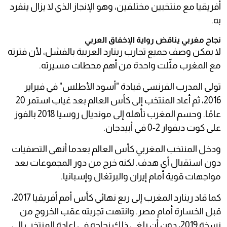
أفريقيا مع منتخبين مختلفين، وهو الإنجاز الذي لا يزال ينفرد
به.
نجاح مغربي يناقض رواية الإخفاق العربي
لا يمكن وصف جميع تجارب رينارد العربية بالفشل، لأن فترته
مع المغرب مثّلت واحدة من أهم محطات مسيرته.
تولى المدرب الفرنسي قيادة "أسود الأطلس" في فبراير
2016، ثم أعاد المنتخب إلى كأس العالم بعد غياب استمر 20
عامًا. وحسم المغرب تأهله إلى مونديال روسيا 2018 بالفوز
على كوت ديفوار 2-0 في أبيدجان.
ودخل المنتخب المغربي كأس العالم بعدما أنهى التصفيات
دون استقبال أي هدف. لكنه خرج من دور المجموعات بعد
مواجهات قوية أمام إيران والبرتغال وإسبانيا.
كما قاد رينارد المغرب إلى ربع نهائي كأس أمم أفريقيا 2017،
قبل الخسارة أمام مصر. وانتهت تجربته عقب الخروج من
نسخة 2019، دون أن يلغي ذلك نجاحه في إعادة المنتخب إلى