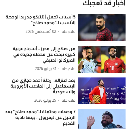
أخبار قد تعجبك
5 أسباب تجعل أتلتيكو مدريد الوجهة
الأنسب لـ"محمد صلاح"
علاء طه
02 أغسطس 2026
من صلاح إلى محرز.. أسماء عربية
كبيرة تبحث عن محطة جديدة في
الميركاتو الصيفي
علاء طه
31 يوليو 2026
بعد اعتزاله.. رحلة أحمد حجازي من
الإسماعيلي إلى الملاعب الأوروبية
والسعودية
علاء طه
25 يوليو 2026
7 وجهات محتملة لـ"محمد صلاح" بعد
الرحيل عن ليفربول.. بينها ناديه
القديم