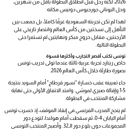
2026، لكنه رحل قبل انطلاق البطولة بأقل من شهرين،
وحل اليوناني جورجيوس دونيس مكانه.
لهذا لم تكن تجربته السعودية غرقًا كاملًا، بل جمعت بين
التأهل إلى نسختين من كأس العالم وانتصار تاريخي على
الأرجنتين، مقابل خروج مبكر ونهايتين لم تستمرا حتى
البطولة التالية.
تونس تكتب أقصر التجارب وأكثرها قسوة
خاض رينارد تجربة عربية ثالثة عندما تولى تدريب تونس
بصورة طارئة خلال كأس العالم 2026.
جاء تعيينه عقب خسارة "نسور قرطاج" أمام السويد بنتيجة
5-1 وإقالة صبري لموشي. وامتد الاتفاق الأولي حتى نهاية
مشاركة المنتخب في البطولة.
لم ينجح المدرب الفرنسي في إنقاذ الموقف، إذ خسرت تونس
أمام اليابان 4-0، ثم سقطت أمام هولندا، لتودع دور
المجموعات دون بلوغ دور الـ32. وأصبح المنتخب التونسي