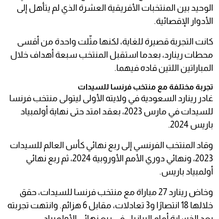
الوحيد بين المنتخبات الأفريقية العشرة الذي لم يتأهل إلى
الأدوار الإقصائية.
كانت التجربة قصيرة للغاية، لكنها مثّلت واحدة من أقسى
محطات رينارد، بعدما استقبل المنتخب سبعة أهداف خلال
المباراتين اللتين قاده فيهما.
تجربة مختلفة مع منتخب فرنسا للسيدات
غادر رينارد السعودية في ولايته الأولى ليتولى منتخب فرنسا
للسيدات في مارس 2023، بعقد امتد حتى نهاية أولمبياد
باريس 2024.
وقاد المنتخب الفرنسي إلى ربع نهائي كأس العالم للسيدات
2023، ونهائي دوري الأمم الأوروبية 2024، ثم ربع نهائي
أولمبياد باريس.
وخاض رينارد 27 مباراة مع منتخب فرنسا للسيدات، حقق
خلالها 18 انتصارًا و3 تعادلات، مقابل 6 هزائم. وانتهت تجربته
بعد الخسارة أمام البرازيل في ربع نهائي الأولمبياد.