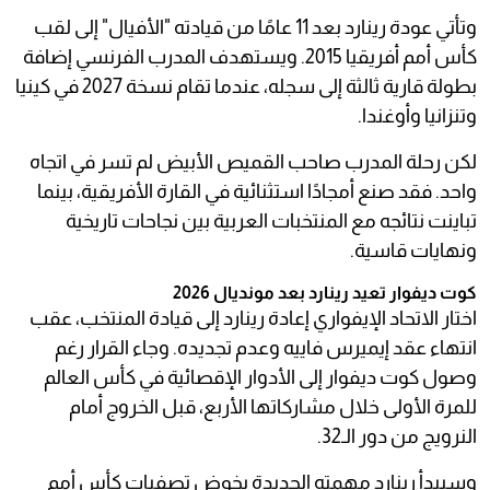
وتأتي عودة رينارد بعد 11 عامًا من قيادته "الأفيال" إلى لقب
كأس أمم أفريقيا 2015. ويستهدف المدرب الفرنسي إضافة
بطولة قارية ثالثة إلى سجله، عندما تقام نسخة 2027 في كينيا
وتنزانيا وأوغندا.
لكن رحلة المدرب صاحب القميص الأبيض لم تسر في اتجاه
واحد. فقد صنع أمجادًا استثنائية في القارة الأفريقية، بينما
تباينت نتائجه مع المنتخبات العربية بين نجاحات تاريخية
ونهايات قاسية.
كوت ديفوار تعيد رينارد بعد مونديال 2026
اختار الاتحاد الإيفواري إعادة رينارد إلى قيادة المنتخب، عقب
انتهاء عقد إيميرس فاييه وعدم تجديده. وجاء القرار رغم
وصول كوت ديفوار إلى الأدوار الإقصائية في كأس العالم
للمرة الأولى خلال مشاركاتها الأربع، قبل الخروج أمام
النرويج من دور الـ32.
وسيبدأ رينارد مهمته الجديدة بخوض تصفيات كأس أمم