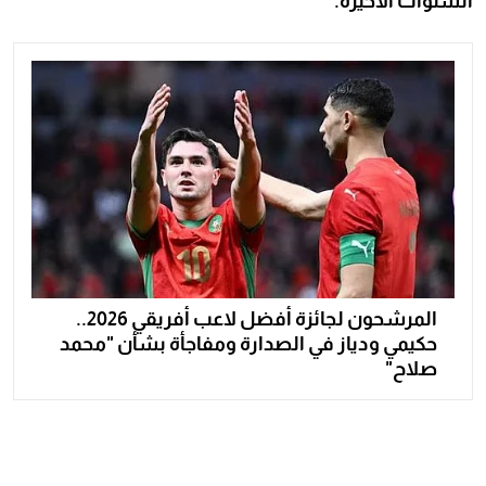
السنوات الأخيرة.
المرشحون لجائزة أفضل لاعب أفريقي 2026..
حكيمي ودياز في الصدارة ومفاجأة بشأن "محمد
صلاح"