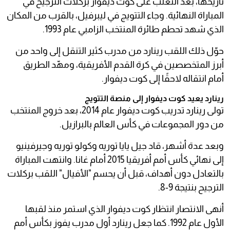
تاريخها، بعد التغلب على كوت ديفوار بركلات الترجيح في
المباراة النهائية. وجاء التتويج في ليبرفيل، بالقرب من المكان
الذي شهد تحطم طائرة المنتخب الزامبي عام 1993.
حوّل ذلك اللقب رينارد من مدرب كثير التنقل إلى واحد من
أبرز المتخصصين في كرة القدم الأفريقية، ومهّد الطريق
أمام انتقاله لاحقًا إلى كوت ديفوار.
رينارد يعيد كوت ديفوار إلى منصة التتويج
تولى رينارد تدريب كوت ديفوار عام 2014، بعد خروج المنتخب
من دور المجموعات في كأس العالم بالبرازيل.
وبعد عدة أشهر، قاد جيل يايا توريه وكولو توريه وجيرفينيو
إلى نهائي كأس أمم أفريقيا 2015 أمام غانا. وانتهت المباراة
بالتعادل دون أهداف، قبل أن يحسم "الأفيال" اللقب بركلات
الترجيح بنتيجة 9-8.
أنهى الانتصار انتظار كوت ديفوار الذي استمر منذ لقبها
الأول عام 1992. كما جعل رينارد أول مدرب يفوز بكأس أمم