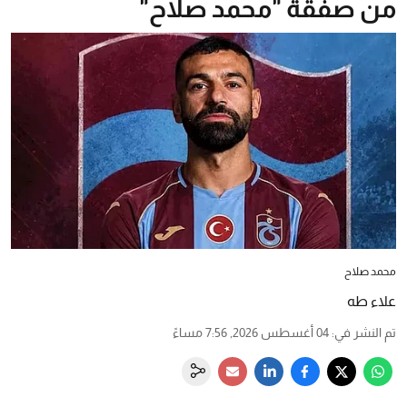
من صفقة "محمد صلاح"
محمد صلاح
علاء طه
تم النشر في
:
04 أغسطس 2026, 7:56 مساءً