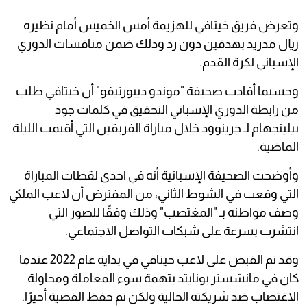
وتعرض فريق خيتافي للهزيمة أمس الخميس أمام نظيره
ريال مدريد بهدفين دون رد وذلك ضمن منافسات الدوري
الإسباني لكرة القدم.
وحسبما أفادت صحيفة "موندو ديبورتيفو" أن خيتافي طلب
من رابطة الدوري الإسباني التحقيق في كلمات جود
بيلينجهام لـ جرينوود خلال مباراة الفريقين التي أقيمت الليلة
الماضية.
وأوضحت الصحيفة الإسبانية أنه في احدى لقطات المباراة
التي وقعت في الشوط الثاني، من المفترض أن لاعب الملكي
وصف مواطنه بـ "المغتصب" وذلك وفقًا للصور التي
انتشرت بسرعة على شبكات التواصل الاجتماعي.
وقد تم القبض على لاعب خيتافي في بداية عام 2022 عندما
كان في مانشستر يونايتد بتهمة سوء المعاملة ومحاولة
الاغتصاب ضد شريكته الحالية ولكن تم حفظ القضية أخيرًا.