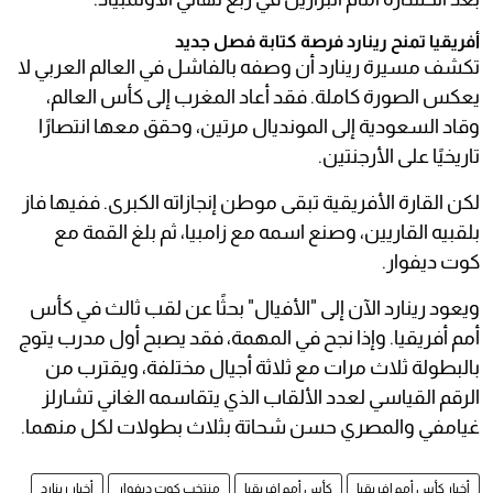
أفريقيا تمنح رينارد فرصة كتابة فصل جديد
تكشف مسيرة رينارد أن وصفه بالفاشل في العالم العربي لا
يعكس الصورة كاملة. فقد أعاد المغرب إلى كأس العالم،
وقاد السعودية إلى المونديال مرتين، وحقق معها انتصارًا
تاريخيًا على الأرجنتين.
لكن القارة الأفريقية تبقى موطن إنجازاته الكبرى. ففيها فاز
بلقبيه القاريين، وصنع اسمه مع زامبيا، ثم بلغ القمة مع
كوت ديفوار.
ويعود رينارد الآن إلى "الأفيال" بحثًا عن لقب ثالث في كأس
أمم أفريقيا. وإذا نجح في المهمة، فقد يصبح أول مدرب يتوج
بالبطولة ثلاث مرات مع ثلاثة أجيال مختلفة، ويقترب من
الرقم القياسي لعدد الألقاب الذي يتقاسمه الغاني تشارلز
غيامفي والمصري حسن شحاتة بثلاث بطولات لكل منهما.
أخبار كأس أمم إفريقيا
كأس أمم إفريقيا
منتخب كوت ديفوار
أخبار رينارد