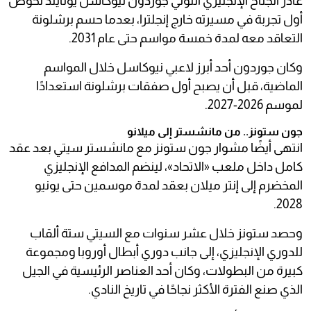
غادر الجناح الإنجليزي أنتوني جوردون نيوكاسل يونايتد لخوض
أول تجربة في مسيرته خارج إنجلترا، بعدما حسم برشلونة
التعاقد معه لمدة خمسة مواسم حتى عام 2031.
وكان جوردون أحد أبرز لاعبي نيوكاسل خلال المواسم
الماضية، قبل أن يصبح أول صفقات برشلونة استعدادًا
لموسم 2026-2027.
جون ستونز.. من مانشستر إلى ميلانو
انتهى أيضًا مشوار جون ستونز مع مانشستر سيتي بعد عقد
كامل داخل ملعب «الاتحاد»، لينضم المدافع الإنجليزي
المخضرم إلى إنتر ميلان بعقد لمدة موسمين حتى يونيو
2028.
وحصد ستونز خلال عشر سنوات مع السيتي ستة ألقاب
للدوري الإنجليزي، إلى جانب دوري أبطال أوروبا ومجموعة
كبيرة من البطولات، وكان أحد العناصر الرئيسية في الجيل
الذي صنع الفترة الأكثر نجاحًا في تاريخ النادي.