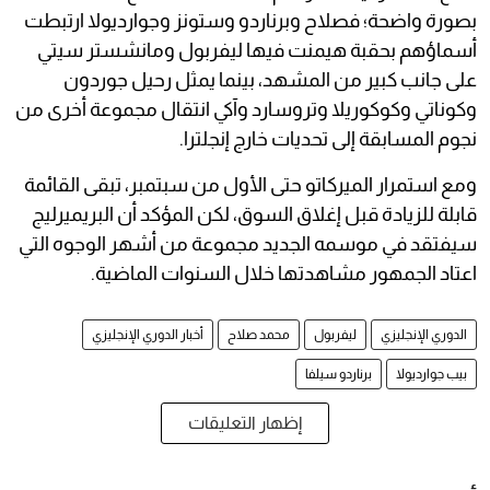
بصورة واضحة؛ فصلاح وبرناردو وستونز وجوارديولا ارتبطت
أسماؤهم بحقبة هيمنت فيها ليفربول ومانشستر سيتي
على جانب كبير من المشهد، بينما يمثل رحيل جوردون
وكوناتي وكوكوريلا وتروسارد وآكي انتقال مجموعة أخرى من
نجوم المسابقة إلى تحديات خارج إنجلترا.
ومع استمرار الميركاتو حتى الأول من سبتمبر، تبقى القائمة
قابلة للزيادة قبل إغلاق السوق، لكن المؤكد أن البريميرليج
سيفتقد في موسمه الجديد مجموعة من أشهر الوجوه التي
اعتاد الجمهور مشاهدتها خلال السنوات الماضية.
الدوري الإنجليزي
ليفربول
محمد صلاح
أخبار الدوري الإنجليزي
بيب جوارديولا
برناردو سيلفا
إظهار التعليقات