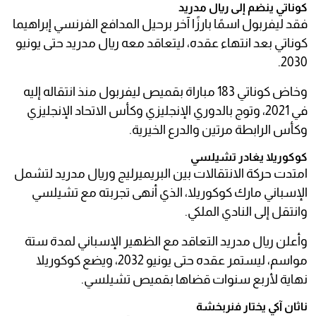
كوناتي ينضم إلى ريال مدريد
فقد ليفربول اسمًا بارزًا آخر برحيل المدافع الفرنسي إبراهيما
كوناتي بعد انتهاء عقده، ليتعاقد معه ريال مدريد حتى يونيو
2030.
وخاض كوناتي 183 مباراة بقميص ليفربول منذ انتقاله إليه
في 2021، وتوج بالدوري الإنجليزي وكأس الاتحاد الإنجليزي
وكأس الرابطة مرتين والدرع الخيرية.
كوكوريلا يغادر تشيلسي
امتدت حركة الانتقالات بين البريميرليج وريال مدريد لتشمل
الإسباني مارك كوكوريلا، الذي أنهى تجربته مع تشيلسي
وانتقل إلى النادي الملكي.
وأعلن ريال مدريد التعاقد مع الظهير الإسباني لمدة ستة
مواسم، ليستمر عقده حتى يونيو 2032، ويضع كوكوريلا
نهاية لأربع سنوات قضاها بقميص تشيلسي.
ناثان آكي يختار فنربخشة