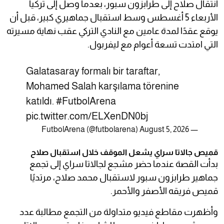
انتقال صلاح إلى طرابزون سبور، بعدما وصل إلى تركيا
الأربعاء 5 أغسطس وسط استقبال جماهيري كبير، قبل أن
يوقع عقدًا لمدة عامين مع النادي التركي عقب نهاية مسيرته
التي امتدت تسعة أعوام مع ليفربول.
Galatasaray formalı bir taraftar,
Mohamed Salah karşılama törenine
katıldı.
#FutbolArena
pic.twitter.com/ELXenDN0bj
August 5, 2026
— FutbolArena (@futbolarena)
قميص جالاتا سراي يشعل الموقف خلال استقبال صلاح
بدأت القصة عندما حضر مشجع لجالاتا سراي إلى تجمع
جماهير طرابزون سبور لاستقبال محمد صلاح، مرتديًا
قميص فريقه الأصفر والأحمر.
وأظهرت مقاطع فيديو متداولة من التجمع مطالبة عدد