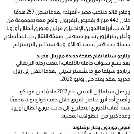
وغادر قائد منتخب مصر «أنفيلد» بعدما سجل 257 هدفًا
خلال 442 مباراة بقميص ليفربول، وتوج معه بمجموعة من
الألقاب، أبرزها الدوري الإنجليزي مرتين ودوري أبطال أوروبا.
وأعلن طرابزون سبور ضمه في صفقة انتقال حر، ليبدأ صلاح
محطة جديدة في مسيرته الأوروبية بعيدًا عن البريميرليج.
برناردو سيلفا يفتح صفحة جديدة مع ريال مدريد
بعد تسع سنوات حافلة بالألقاب، انتهت رحلة البرتغالي
برناردو سيلفا مع مانشستر سيتي، بعدما انتقل إلى ريال
مدريد بعقد يمتد حتى يونيو 2028.
ووصل سيلفا إلى السيتي عام 2017 قادمًا من موناكو،
وأصبح أحد أبرز عناصر الفريق خلال حقبة جوارديولا، محققًا
ستة ألقاب للدوري الإنجليزي إلى جانب دوري أبطال أوروبا
وعدد كبير من البطولات المحلية.
أنتوني جوردون يختار برشلونة