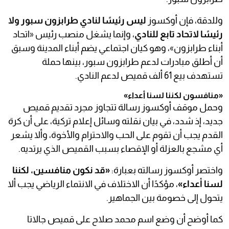
وللدقة، فإن أوكسوز
ليس رئيسًا لنادي طرابزون سبور ولا
رئيسًا لاتحاد تابع للنادي
، وإنما يشغل منصب رئيس «اتحاد
أبناء طرابزون»، وهو كيان اجتماعي يضم أبناء المدينة وسبق
أن أطلق مبادرات لدعم طرابزون سبور، بينها حملة
تستهدف بيع 61 ألف قميص لدعم النادي.
«منافسون لكننا لسنا أعداء»
وحمل موقف أوكسوز رسالة تتجاوز مجرد تقديم قميص
جديد، إذ شدد، في بيان نقلته وسائل إعلام تركية، على أن كرة
القدم يجب أن تقوم على الحب والاحترام والأخوة، وألا يشعر
أي مشجع بالعزلة أو الإقصاء بسبب القميص الذي يرتديه.
واختصر أوكسوز رسالته بعبارة:
«قد نكون منافسين، لكننا
لسنا أعداء»
، مؤكدًا أن الاختلاف في الانتماء الرياضي يجب ألا
يتحول إلى خصومة بين الجماهير.
كما أوضح أن وضع اسم محمد صلاح على قميص جالاتا