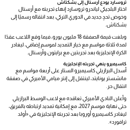
تروسارد يودع أرسنال إلى بشكتاش
اختار البلجيكي لياندرو تروسارد إنهاء تجربته مع أرسنال
وخوض تحدٍ جديد في الدوري التركي، بعد انتقاله رسميًا إلى
بشكتاش.
وبلغت قيمة الصفقة 18 مليون يورو، فيما وقع اللاعب عقدًا
لمدة ثلاثة مواسم مع خيار التمديد لموسم إضافي، ليغادر
الكرة الإنجليزية بعد تجربتين مع برايتون وأرسنال.
كاسيميرو ينهي تجربته الإنجليزية
أسدل البرازيلي كاسيميرو الستار على أربعة مواسم مع
مانشستر يونايتد، لينتقل إلى إنتر ميامي الأميركي في صفقة
انتقال حر.
وأعلن النادي الأميركي تعاقده مع لاعب الوسط البرازيلي
حتى نهاية موسم 2027، مع إمكانية تمديد ارتباطه بالفريق،
ليغادر كاسيميرو أوروبا بعد تجربته الإنجليزية في «أولد
ترافورد».