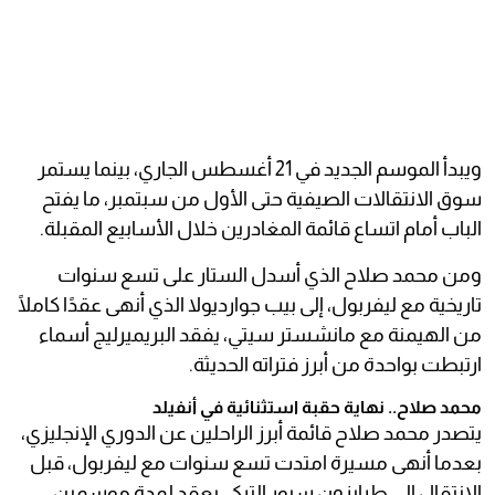
ويبدأ الموسم الجديد في 21 أغسطس الجاري، بينما يستمر
سوق الانتقالات الصيفية حتى الأول من سبتمبر، ما يفتح
الباب أمام اتساع قائمة المغادرين خلال الأسابيع المقبلة.
ومن محمد صلاح الذي أسدل الستار على تسع سنوات
تاريخية مع ليفربول، إلى بيب جوارديولا الذي أنهى عقدًا كاملًا
من الهيمنة مع مانشستر سيتي، يفقد البريميرليج أسماء
ارتبطت بواحدة من أبرز فتراته الحديثة.
محمد صلاح.. نهاية حقبة استثنائية في أنفيلد
يتصدر محمد صلاح قائمة أبرز الراحلين عن الدوري الإنجليزي،
بعدما أنهى مسيرة امتدت تسع سنوات مع ليفربول، قبل
الانتقال إلى طرابزون سبور التركي بعقد لمدة موسمين.