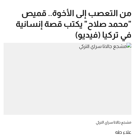
من التعصب إلى الأخوة.. قميص
"محمد صلاح" يكتب قصة إنسانية
في تركيا (فيديو)
مشجع جالاتا سراي التركي
علاء طه