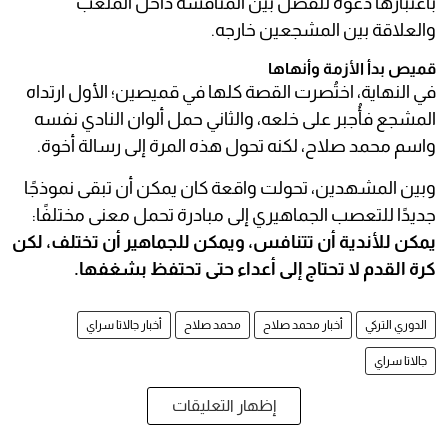
باعتبارها دعوة للفصل بين المنافسة داخل الملعب
والعلاقة بين المشجعين خارجه.
قميص بدأ الأزمة وأنهاها
في النهاية، اختُصرت القصة كلها في قميصين؛ الأول ارتداه
المشجع فأُجبر على خلعه، والثاني حمل ألوان النادي نفسه
واسم محمد صلاح، لكنه تحول هذه المرة إلى رسالة أخوة.
وبين المشهدين، تحولت واقعة كان يمكن أن تبقى نموذجًا
جديدًا للتعصب الجماهيري إلى مبادرة تحمل معنى مختلفًا:
يمكن للأندية أن تتنافس، ويمكن للجماهير أن تختلف، لكن
كرة القدم لا تحتاج إلى أعداء حتى تحتفظ بشغفها.
الدوري التركي
أخبار محمد صلاح
محمد صلاح
أخبار جالاتا سراي
جالاتا سراي
إظهار التعليقات