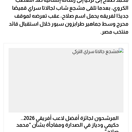
الكروي، بعدما تلقى مشجع شاب لجالاتا سراي قميصًا
جديدًا لفريقه يحمل اسم صلاح، عقب تعرضه لموقف
محرج وسط جماهير طرابزون سبور خلال استقبال قائد
منتخب مصر.
المرشحون لجائزة أفضل لاعب أفريقي 2026..
حكيمي ودياز في الصدارة ومفاجأة بشأن "محمد
صلاح"