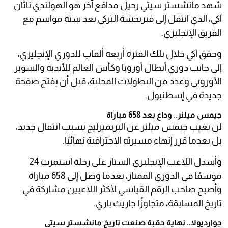
شهد مانشستر سيتي رحيل مدافع آخر هو الهولندي ناثان
آكي، الذي انتقل إلى فنربخشة التركي بعد ستة مواسم مع
الفريق الإنجليزي.
وحقق آكي خلال تلك الفترة أربعة ألقاب للدوري الإنجليزي،
إلى جانب دوري أبطال أوروبا وكأس العالم للأندية والسوبر
الأوروبي وعدد من البطولات المحلية، قبل أن يفتح صفحة
جديدة في إسطنبول.
جيمس ميلنر.. وداع بعد 658 مباراة
لن يغيب جيمس ميلنر عن البريميرليج بسبب انتقال جديد،
بل بعدما قرر إنهاء مسيرته الاحترافية نهائيًا.
وأسدل اللاعب الإنجليزي الستار على رحلة استمرت 24
موسمًا في الدوري الممتاز، بعدما وصل إلى 658 مباراة
وأصبح صاحب الرقم القياسي لأكثر اللاعبين مشاركة في
تاريخ المسابقة، متجاوزًا جاريث باري.
جوارديولا.. نهاية حقبة صنعت تاريخ مانشستر سيتي