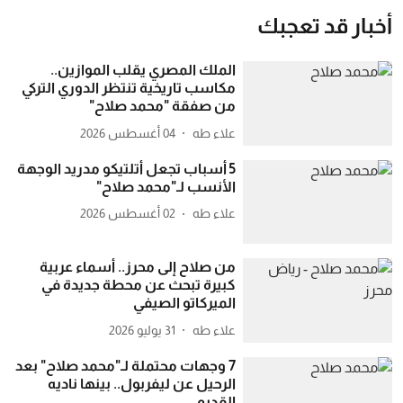
أخبار قد تعجبك
الملك المصري يقلب الموازين..
مكاسب تاريخية تنتظر الدوري التركي
من صفقة "محمد صلاح"
علاء طه
04 أغسطس 2026
5 أسباب تجعل أتلتيكو مدريد الوجهة
الأنسب لـ"محمد صلاح"
علاء طه
02 أغسطس 2026
من صلاح إلى محرز.. أسماء عربية
كبيرة تبحث عن محطة جديدة في
الميركاتو الصيفي
علاء طه
31 يوليو 2026
7 وجهات محتملة لـ"محمد صلاح" بعد
الرحيل عن ليفربول.. بينها ناديه
القديم