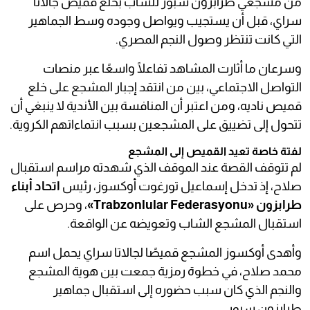
من مشجعي طرابزون سبور للشاب بخلع قميص جالاتا
سراي، قبل أن يستجيب ويواصل وجوده وسط الجماهير
التي كانت تنتظر وصول النجم المصري.
وسرعان ما أثارت المشاهد تفاعلًا واسعًا عبر منصات
التواصل الاجتماعي، بين من انتقد إجبار المشجع على خلع
قميص ناديه، ومن اعتبر أن المنافسة بين الأندية لا ينبغي أن
تتحول إلى تضييق على المشجعين بسبب انتماءاتهم الكروية.
لفتة خاصة تعيد القميص إلى المشجع
لم تتوقف القصة عند الموقف الذي شهدته مراسم استقبال
صلاح، إذ تدخل إسماعيل تورغوت أوكسوز، رئيس
اتحاد أبناء
طرابزون «Trabzonlular Federasyonu»
، وحرص على
استقبال المشجع الشاب وتعويضه عن الواقعة.
وأهدى أوكسوز المشجع قميصًا لجالاتا سراي يحمل اسم
محمد صلاح، في خطوة رمزية جمعت بين هوية المشجع
والنجم الذي كان سبب حضوره إلى استقبال جماهير
طرابزون سبور.