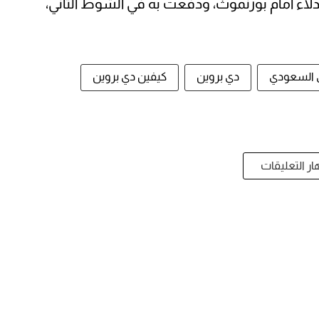
بدلاء أمام بورنموث، ودفعت به في الشوط الثاني،
 السعودي
دي بروين
كيفين دي بروين
ر التعليقات