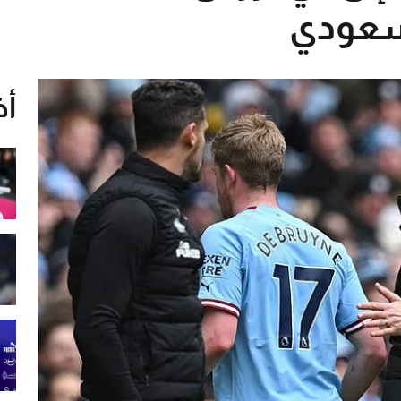
لسعودي
أخ