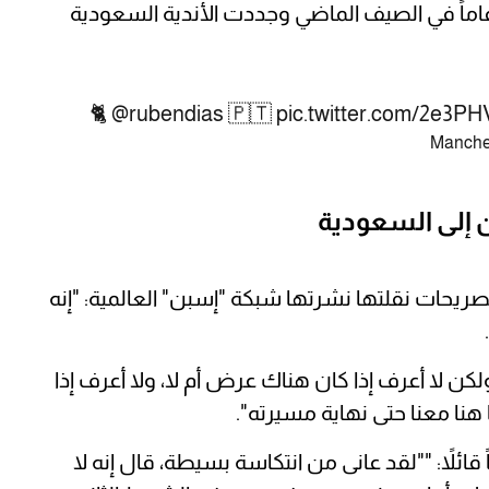
 هناك اهتمام بضم اللاعب صاحب الـ32 عاماً في الصيف الماضي وجددت الأندية السعودية
🐈
@rubendias
🇵🇹
pic.twitter.com/2e3
ن إلى السعودية
صريحات نقلتها نشرتها شبكة "إسبن" العالمية: "إنه
 لا أعرف إذا كان هناك عرض أم لا، ولا أعرف إذا
 هنا معنا حتى نهاية مسيرته".
ائلاً: ""لقد عانى من انتكاسة بسيطة، قال إنه لا