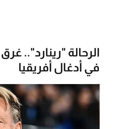
الرحالة "رينارد".. غر
في أدغال أفريقيا