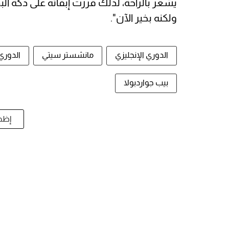
يشعر بالراحة، لذلك قررت إبقائه على دكة ال
ولكنه بخير الآن".
الدوري الإنجليزي
مانشستر سيتي
الدوري
بيب جواردبولا
إظها