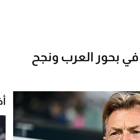
ق في بحور العرب ونجح
أخ