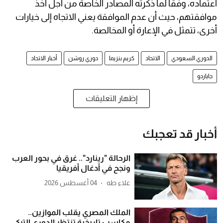
اعتماده، وفقًا لما ذكرته المصادر الخاصة من أجل أخذ
موافقتهم، حيث أن عدم الموافقة يعني الاتجاه إلى خيارات
أخرى، تتمثل في الإعارة أو المخالصة.
الدوري السعودي
الاتحاد
كريم بنزيما
دوري روشن
أخبار الاتحاد
جاياردو
إظهار التعليقات
أخبار قد تعجبك
الرحالة "رينارد".. غرق في بحور العرب
ونجح في أدغال أفريقيا
علاء طه
04 أغسطس 2026
الملك المصري يقلب الموازين..
مكاسب تاريخية تنتظر الدوري التركي