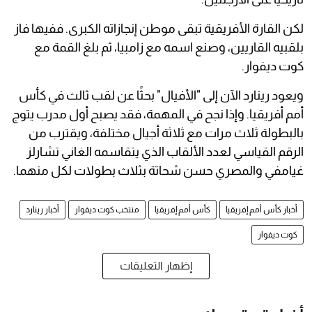
لكن القارة الأفريقية تبقى موطن إنجازاته الكبرى. ففيها فاز
بلقبيه القاريين، وصنع اسمه مع زامبيا، ثم بلغ القمة مع
كوت ديفوار.
ويعود رينارد الآن إلى "الأفيال" بحثًا عن لقب ثالث في كأس
أمم أفريقيا. وإذا نجح في المهمة، فقد يصبح أول مدرب يتوج
بالبطولة ثلاث مرات مع ثلاثة أجيال مختلفة، ويقترب من
الرقم القياسي لعدد الألقاب الذي يتقاسمه الغاني تشارلز
غيامفي والمصري حسن شحاتة بثلاث بطولات لكل منهما.
أخبار كأس أمم إفريقيا
كأس أمم إفريقيا
منتخب كوت ديفوار
أخبار رينارد
كوت ديفوار
إظهار التعليقات