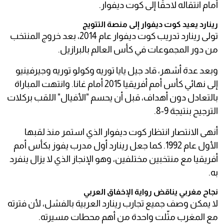
أمام انتقاله لاحقًا إلى كوت ديفوار.
رينارد يعيد كوت ديفوار إلى منصة التتويج
تولى رينارد تدريب كوت ديفوار عام 2014، بعد خروج المنتخب
من دور المجموعات في كأس العالم بالبرازيل.
وبعد عدة أشهر، قاد جيل يايا توريه وكولو توريه وجيرفينيو
إلى نهائي كأس أمم أفريقيا 2015 أمام غانا. وانتهت المباراة
بالتعادل دون أهداف، قبل أن يحسم "الأفيال" اللقب بركلات
الترجيح بنتيجة 9-8.
أنهى الانتصار انتظار كوت ديفوار الذي استمر منذ لقبها
الأول عام 1992. كما جعل رينارد أول مدرب يفوز بكأس أمم
أفريقيا مع منتخبين مختلفين، وهو الإنجاز الذي لا يزال ينفرد
به.
نجاح مغربي يناقض رواية الإخفاق العربي
لا يمكن وصف جميع تجارب رينارد العربية بالفشل، لأن فترته
مع المغرب مثّلت واحدة من أهم محطات مسيرته.