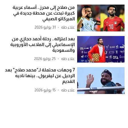
من صلاح إلى محرز.. أسماء عربية
كبيرة تبحث عن محطة جديدة في
الميركاتو الصيفي
علاء طه
31 يوليو 2026
بعد اعتزاله.. رحلة أحمد حجازي من
الإسماعيلي إلى الملاعب الأوروبية
والسعودية
علاء طه
25 يوليو 2026
7 وجهات محتملة لـ"محمد صلاح" بعد
الرحيل عن ليفربول.. بينها ناديه
القديم
علاء طه
15 يوليو 2026