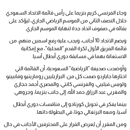
وجاء الفرنسي كريم بنزيما على رأس قائمة الاتحاد السعودي
خلال النصف الثاني من الموسم الرياضي الجاري، ليؤكد على
بقائه في صفوف اتحاد جدة لنهاية الموسم الجاري.
ويضم الاتحاد 10 أجانب، ويجب عليه رفع اسمين منهم، من
قائمة الفريق الأول لكرة القدم "المحلية"، مع إمكانية
الاستعانة بهما في مسابقة دوري أبطال آسيا.
وأوضحت صحيفة "الرياضية" السعودية، أن القائمة التي
اختارها جاياردو ضمت كل من: البرازيليين رومارينيو وفابيينو
ولويس فيليبي، والفرنسي كانتي، والمصري أحمد حجازي
والمغربي عبد الرزاق حمد الله، إلى جانب بنزيما، وجروهي.
بينما يفكر في تحويل كورنادو إلى منافسات دوري أبطال
آسيا، ومعه البرتغالي جوتا، في البطولة ذاتها.
ومن المقرر أن يُعرض القرار على المحترفين الأجانب في حال