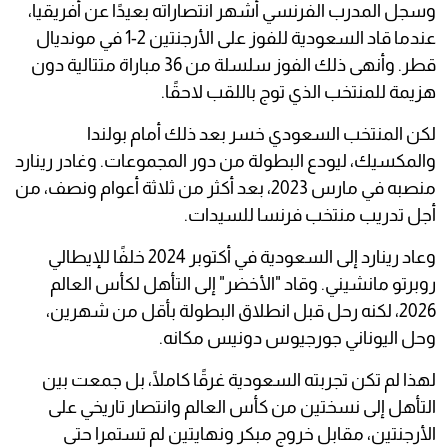
وسجل المدرب الفرنسي أشهر انتصاراته بعيدًا عن أفريقيا،
عندما قاد السعودية للفوز على الأرجنتين 2-1 في مونديال
قطر. وأنهى ذلك الفوز سلسلة من 36 مباراة متتالية دون
هزيمة للمنتخب الذي توج باللقب لاحقًا.
لكن المنتخب السعودي خسر بعد ذلك أمام بولندا
والمكسيك، ليودع البطولة من دور المجموعات. وغادر رينارد
منصبه في مارس 2023، بعد أكثر من ثلاثة أعوام ونصف، من
أجل تدريب منتخب فرنسا للسيدات.
وعاد رينارد إلى السعودية في أكتوبر 2024 خلفًا للإيطالي
روبرتو مانشيني. وقاد "الأخضر" إلى التأهل لكأس العالم
2026، لكنه رحل قبل انطلاق البطولة بأقل من شهرين،
وحل اليوناني جورجيوس دونيس مكانه.
لهذا لم تكن تجربته السعودية غرقًا كاملًا، بل جمعت بين
التأهل إلى نسختين من كأس العالم وانتصار تاريخي على
الأرجنتين، مقابل خروج مبكر ونهايتين لم تستمرا حتى