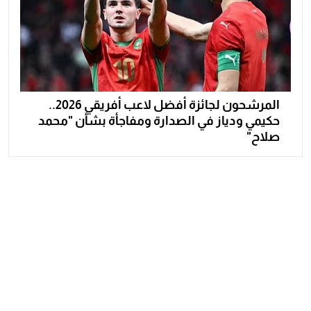
المرشحون لجائزة أفضل لاعب أفريقي 2026..
حكيمي ودياز في الصدارة ومفاجأة بشأن "محمد
صلاح"