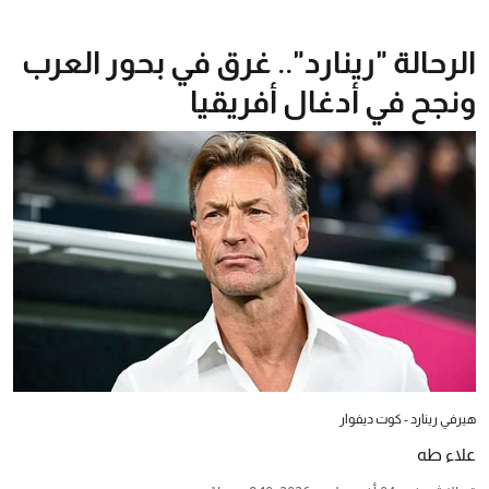
الرحالة "رينارد".. غرق في بحور العرب
ونجح في أدغال أفريقيا
هيرفي رينارد - كوت ديفوار
علاء طه