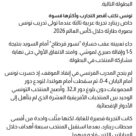
البطولة التالية.
تونس تكتب أقصر التجارب وأكثرها قسوة
خاض رينارد تجربة عربية ثالثة عندما تولى تدريب تونس
بصورة طارئة خلال كأس العالم 2026.
جاء تعيينه عقب خسارة "نسور قرطاج" أمام السويد بنتيجة
5-1 وإقالة صبري لموشي. وامتد الاتفاق الأولي حتى نهاية
مشاركة المنتخب في البطولة.
لم ينجح المدرب الفرنسي في إنقاذ الموقف، إذ خسرت تونس
أمام اليابان 4-0، ثم سقطت أمام هولندا، لتودع دور
المجموعات دون بلوغ دور الـ32. وأصبح المنتخب التونسي
الوحيد بين المنتخبات الأفريقية العشرة الذي لم يتأهل إلى
الأدوار الإقصائية.
كانت التجربة قصيرة للغاية، لكنها مثّلت واحدة من أقسى
محطات رينارد، بعدما استقبل المنتخب سبعة أهداف خلال
المباراتين اللتين قاده فيهما.