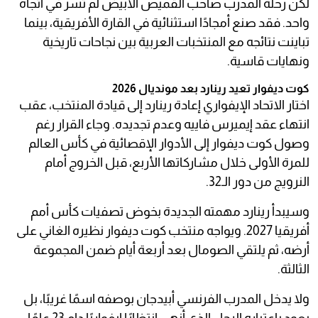
لكن رحلة المدرب صاحب القميص الأبيض لم تسر في اتجاه
واحد. فقد صنع أمجادًا استثنائية في القارة الأفريقية، بينما
تباينت نتائجه مع المنتخبات العربية بين نجاحات تاريخية
ونهايات قاسية.
كوت ديفوار تعيد رينارد بعد مونديال 2026
اختار الاتحاد الإيفواري إعادة رينارد إلى قيادة المنتخب، عقب
انتهاء عقد إيميرس فاييه وعدم تجديده. وجاء القرار رغم
وصول كوت ديفوار إلى الأدوار الإقصائية في كأس العالم
للمرة الأولى خلال مشاركاتها الأربع، قبل الخروج أمام
النرويج من دور الـ32.
وسيبدأ رينارد مهمته الجديدة بخوض تصفيات كأس أمم
أفريقيا 2027. ويواجه منتخب كوت ديفوار نظيره الغاني على
أرضه، ثم يلتقي الصومال بعد أربعة أيام ضمن المجموعة
الثالثة.
ولا يدخل المدرب الفرنسي أبيدجان بوصفه اسمًا غريبًا، بل