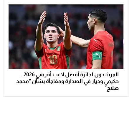
المرشحون لجائزة أفضل لاعب أفريقي 2026..
حكيمي ودياز في الصدارة ومفاجأة بشأن "محمد
صلاح"