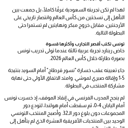
لهذا لم تكن تجربته السعودية غرقًا كاملًا، بل جمعت بين
التأهل إلى نسختين من كأس العالم وانتصار تاريخي على
الأرجنتين، مقابل خروج مبكر ونهايتين لم تستمرا حتى
البطولة التالية.
تونس تكتب أقصر التجارب وأكثرها قسوة
خاض رينارد تجربة عربية ثالثة عندما تولى تدريب تونس
بصورة طارئة خلال كأس العالم 2026.
جاء تعيينه عقب خسارة "نسور قرطاج" أمام السويد بنتيجة
5-1 وإقالة صبري لموشي. وامتد الاتفاق الأولي حتى نهاية
مشاركة المنتخب في البطولة.
لم ينجح المدرب الفرنسي في إنقاذ الموقف، إذ خسرت تونس
أمام اليابان 4-0، ثم سقطت أمام هولندا، لتودع دور
المجموعات دون بلوغ دور الـ32. وأصبح المنتخب التونسي
الوحيد بين المنتخبات الأفريقية العشرة الذي لم يتأهل إلى