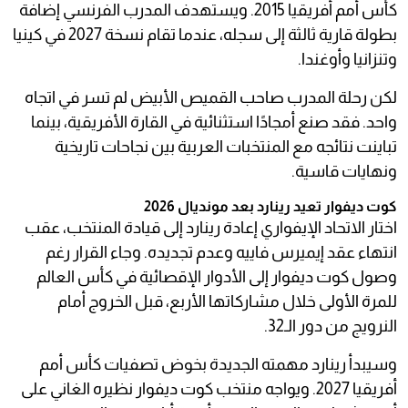
كأس أمم أفريقيا 2015. ويستهدف المدرب الفرنسي إضافة
بطولة قارية ثالثة إلى سجله، عندما تقام نسخة 2027 في كينيا
وتنزانيا وأوغندا.
لكن رحلة المدرب صاحب القميص الأبيض لم تسر في اتجاه
واحد. فقد صنع أمجادًا استثنائية في القارة الأفريقية، بينما
تباينت نتائجه مع المنتخبات العربية بين نجاحات تاريخية
ونهايات قاسية.
كوت ديفوار تعيد رينارد بعد مونديال 2026
اختار الاتحاد الإيفواري إعادة رينارد إلى قيادة المنتخب، عقب
انتهاء عقد إيميرس فاييه وعدم تجديده. وجاء القرار رغم
وصول كوت ديفوار إلى الأدوار الإقصائية في كأس العالم
للمرة الأولى خلال مشاركاتها الأربع، قبل الخروج أمام
النرويج من دور الـ32.
وسيبدأ رينارد مهمته الجديدة بخوض تصفيات كأس أمم
أفريقيا 2027. ويواجه منتخب كوت ديفوار نظيره الغاني على