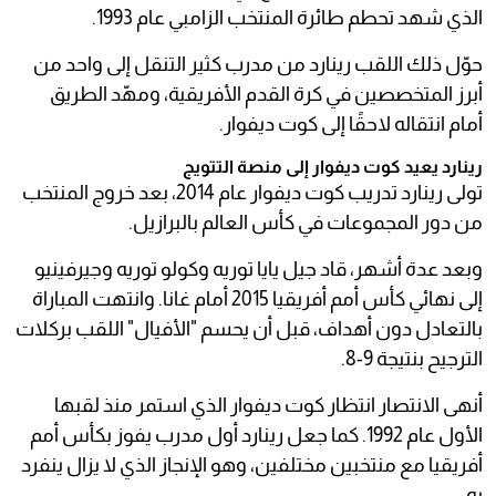
الذي شهد تحطم طائرة المنتخب الزامبي عام 1993.
حوّل ذلك اللقب رينارد من مدرب كثير التنقل إلى واحد من
أبرز المتخصصين في كرة القدم الأفريقية، ومهّد الطريق
أمام انتقاله لاحقًا إلى كوت ديفوار.
رينارد يعيد كوت ديفوار إلى منصة التتويج
تولى رينارد تدريب كوت ديفوار عام 2014، بعد خروج المنتخب
من دور المجموعات في كأس العالم بالبرازيل.
وبعد عدة أشهر، قاد جيل يايا توريه وكولو توريه وجيرفينيو
إلى نهائي كأس أمم أفريقيا 2015 أمام غانا. وانتهت المباراة
بالتعادل دون أهداف، قبل أن يحسم "الأفيال" اللقب بركلات
الترجيح بنتيجة 9-8.
أنهى الانتصار انتظار كوت ديفوار الذي استمر منذ لقبها
الأول عام 1992. كما جعل رينارد أول مدرب يفوز بكأس أمم
أفريقيا مع منتخبين مختلفين، وهو الإنجاز الذي لا يزال ينفرد
به.