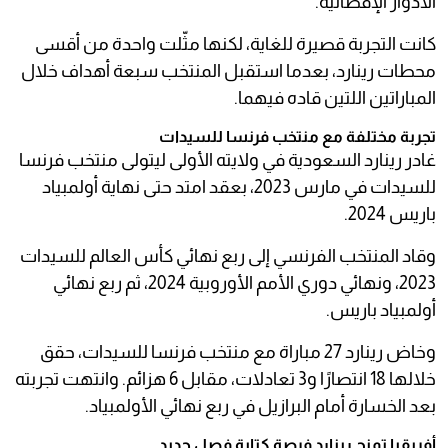
الأدوار الإقصائية.
كانت التجربة قصيرة للغاية، لكنها مثّلت واحدة من أقسى
محطات رينارد، بعدما استقبل المنتخب سبعة أهداف خلال
المباراتين اللتين قاده فيهما.
تجربة مختلفة مع منتخب فرنسا للسيدات
غادر رينارد السعودية في ولايته الأولى ليتولى منتخب فرنسا
للسيدات في مارس 2023، بعقد امتد حتى نهاية أولمبياد
باريس 2024.
وقاد المنتخب الفرنسي إلى ربع نهائي كأس العالم للسيدات
2023، ونهائي دوري الأمم الأوروبية 2024، ثم ربع نهائي
أولمبياد باريس.
وخاض رينارد 27 مباراة مع منتخب فرنسا للسيدات، حقق
خلالها 18 انتصارًا و3 تعادلات، مقابل 6 هزائم. وانتهت تجربته
بعد الخسارة أمام البرازيل في ربع نهائي الأولمبياد.
أفريقيا تمنح رينارد فرصة كتابة فصل جديد