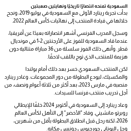
السعودية تمنحه انتصارًا تاريخيًا ونهايتين صعبتين
بدأت تجربة رينارد الأولى مع السعودية في يوليو 2019، ونجح
خلالها في قيادة المنتخب إلى نهائيات كأس العالم 2022.
وسجل المدرب الفرنسي أشهر انتصاراته بعيدًا عن أفريقيا،
عندما قاد السعودية للفوز على الأرجنتين 2-1 في مونديال
قطر. وأنهى ذلك الفوز سلسلة من 36 مباراة متتالية دون
هزيمة للمنتخب الذي توج باللقب لاحقًا.
لكن المنتخب السعودي خسر بعد ذلك أمام بولندا
والمكسيك، ليودع البطولة من دور المجموعات. وغادر رينارد
منصبه في مارس 2023، بعد أكثر من ثلاثة أعوام ونصف، من
أجل تدريب منتخب فرنسا للسيدات.
وعاد رينارد إلى السعودية في أكتوبر 2024 خلفًا للإيطالي
روبرتو مانشيني. وقاد "الأخضر" إلى التأهل لكأس العالم
2026، لكنه رحل قبل انطلاق البطولة بأقل من شهرين،
وحل اليوناني جورجيوس دونيس مكانه.