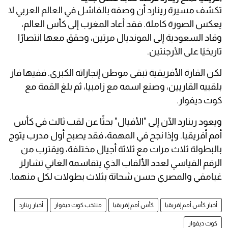
تكشف مسيرة رينارد أن وصفه بالفاشل في العالم العربي لا
يعكس الصورة كاملة. فقد أعاد المغرب إلى كأس العالم،
وقاد السعودية إلى المونديال مرتين، وحقق معها انتصارًا
تاريخيًا على الأرجنتين.
لكن القارة الأفريقية تبقى موطن إنجازاته الكبرى. ففيها فاز
بلقبيه القاريين، وصنع اسمه مع زامبيا، ثم بلغ القمة مع
كوت ديفوار.
ويعود رينارد الآن إلى "الأفيال" بحثًا عن لقب ثالث في كأس
أمم أفريقيا. وإذا نجح في المهمة، فقد يصبح أول مدرب يتوج
بالبطولة ثلاث مرات مع ثلاثة أجيال مختلفة، ويقترب من
الرقم القياسي لعدد الألقاب الذي يتقاسمه الغاني تشارلز
غيامفي والمصري حسن شحاتة بثلاث بطولات لكل منهما.
أخبار كأس أمم إفريقيا
كأس أمم إفريقيا
منتخب كوت ديفوار
أخبار رينارد
كوت ديفوار