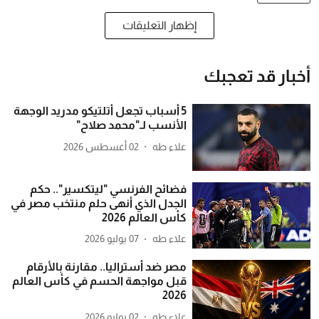
إظهار التعليقات
أخبار قد تعجبك
5 أسباب تجعل أتلتيكو مدريد الوجهة
الأنسب لـ"محمد صلاح"
علاء طه
02 أغسطس 2026
فضائح الفرنسي "ليتكسير".. حكم
الجدل الذي أنهى حلم منتخب مصر في
كأس العالم 2026
علاء طه
07 يوليو 2026
مصر ضد أستراليا.. مقارنة بالأرقام
قبل مواجهة الحسم في كأس العالم
2026
علاء طه
02 يوليو 2026