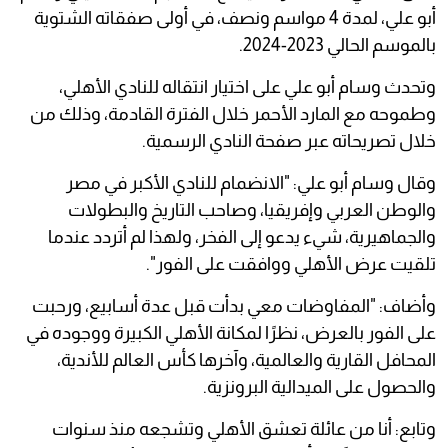
أبو علي، لمدة 4 مواسم ونصف، في أولى صفقاته الشتوية
بالموسم الحالي 2023-2024.
وتحدث وسام أبو علي على اختيار انتقاله للنادي الأهلي،
وطموحه مع المارد الأحمر خلال الفترة القادمة، وذلك من
خلال تصريحاته عبر صفحة النادي الرسمية.
وقال وسام أبو علي: "الانضمام للنادي الأكبر في مصر
والوطن العربي وإفريقيا، وصاحب التاريخ والبطولات
والجماهيرية، شيء يدعو إلى الفخر، ولهذا لم أتردد عندما
تلقيت عرض الأهلي ووافقت على الفور".‏
وأضاف: "المفاوضات معي بدأت قبل عدة أسابيع، ورحبت
على الفور بالعرض، نظرًا لمكانة الأهلي الكبيرة ووجوده في
‏المحافل القارية والعالمية، وآخرها كأس العالم للأندية،
والحصول على الميدالية البرونزية.
وتابع: أنا من عائلة تعشق الأهلي ‏وتشجعه منذ سنوات