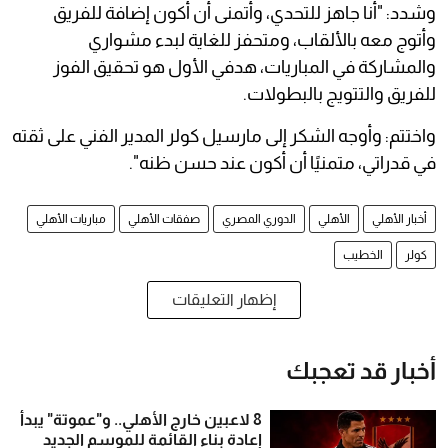
وشدد: "أنا جاهز للتحدي، وأتمنى أن أكون إضافة للفريق
وأتوج معه بالألقاب، ومتحفز للغاية ‏لبدء مشواري
والمشاركة في المباريات، هدفي الأول هو تحقيق الفوز
للفريق والتتويج بالبطولات.
واختتم: وأوجه الشكر إلى مارسيل كولر المدير الفني على ثقته
‏في قدراتي، متمنيًا أن أكون عند حسن ظنه".‏
أخبار الأهلي
الأهلي
الدوري المصري
صفقات الأهلي
مباريات الأهلي
كولر
الخطيب
إظهار التعليقات
أخبار قد تعجبك
8 لاعبين خارج الأهلي.. و"عموتة" يبدأ
إعادة بناء القائمة للموسم الجديد