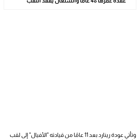
عقدة عمرها 48 عامًا والسنغال يفقد اللقب
وتأتي عودة رينارد بعد 11 عامًا من قيادته "الأفيال" إلى لقب