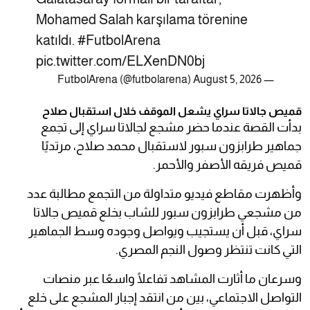
Mohamed Salah karşılama törenine
katıldı.
#FutbolArena
pic.twitter.com/ELXenDN0bj
August 5, 2026
— FutbolArena (@futbolarena)
قميص جالاتا سراي يشعل الموقف خلال استقبال صلاح
بدأت القصة عندما حضر مشجع لجالاتا سراي إلى تجمع
جماهير طرابزون سبور لاستقبال محمد صلاح، مرتديًا
قميص فريقه الأصفر والأحمر.
وأظهرت مقاطع فيديو متداولة من التجمع مطالبة عدد
من مشجعي طرابزون سبور للشاب بخلع قميص جالاتا
سراي، قبل أن يستجيب ويواصل وجوده وسط الجماهير
التي كانت تنتظر وصول النجم المصري.
وسرعان ما أثارت المشاهد تفاعلًا واسعًا عبر منصات
التواصل الاجتماعي، بين من انتقد إجبار المشجع على خلع