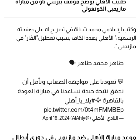
طبيب الأهلي يوضح موقف بيرسي تاو من مباراة
مازيمبي الكونغولي
وكتب الإعلامي محمد شبانة في تصريح له على صفحته
الرسمية:" الأهلي يهدد الكاف بسبب تعطيل"الڤار" في
مازيمبي ".
طاهر محمد طاهر 🗣️
💬 تعودنا على مواجهة الصعاب ونأمل أن
نحقق نتيجة جيدة تساعدنا في مباراة العودة
بالقاهرة 🦅
#يلا_يا_أهلي
pic.twitter.com/0t4mFMMBEp
— ‏النادي الأهلي (@AlAhly)
April 18, 2024
موعد مباراة الأهلي ضد مازيمبي في دوري أبطال