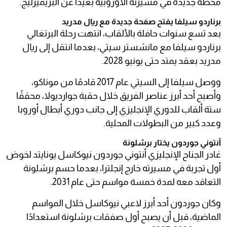
محطة جديدة في مسيرته الأوروبية بعيدًا عن البريميرليج.
برناردو سيلفا يفتح صفحة جديدة مع ريال مدريد
بعد تسع سنوات حافلة بالألقاب، انتهت رحلة البرتغالي
برناردو سيلفا مع مانشستر سيتي، بعدما انتقل إلى ريال
مدريد بعقد يمتد حتى يونيو 2028.
ووصل سيلفا إلى السيتي عام 2017 قادمًا من موناكو،
وأصبح أحد أبرز عناصر الفريق خلال حقبة جوارديولا، محققًا
ستة ألقاب للدوري الإنجليزي إلى جانب دوري أبطال أوروبا
وعدد كبير من البطولات المحلية.
أنتوني جوردون يختار برشلونة
غادر الجناح الإنجليزي أنتوني جوردون نيوكاسل يونايتد لخوض
أول تجربة في مسيرته خارج إنجلترا، بعدما حسم برشلونة
التعاقد معه لمدة خمسة مواسم حتى عام 2031.
وكان جوردون أحد أبرز لاعبي نيوكاسل خلال المواسم
الماضية، قبل أن يصبح أول صفقات برشلونة استعدادًا