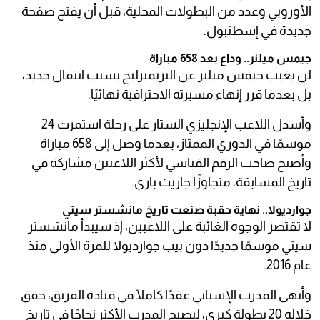
الأوروبي وعدد من البطولات المحلية، قبل أن يفتح صفحة
جديدة في إسطنبول.
جيمس ميلنر.. وداع بعد 658 مباراة
لن يغيب جيمس ميلنر عن البريميرليج بسبب انتقال جديد،
بل بعدما قرر إنهاء مسيرته الاحترافية نهائيًا.
وأسدل اللاعب الإنجليزي الستار على رحلة استمرت 24
موسمًا في الدوري الممتاز، بعدما وصل إلى 658 مباراة
وأصبح صاحب الرقم القياسي لأكثر اللاعبين مشاركة في
تاريخ المسابقة، متجاوزًا جاريث باري.
جوارديولا.. نهاية حقبة صنعت تاريخ مانشستر سيتي
لا تقتصر الوجوه الغائبة على اللاعبين، إذ سيبدأ مانشستر
سيتي موسمًا جديدًا دون بيب جوارديولا للمرة الأولى منذ
عام 2016.
وأنهى المدرب الإسباني عقدًا كاملًا في قيادة الفريق، حقق
خلاله 20 بطولة كبرى، ليصبح المدرب الأكثر نجاحًا في تاريخ