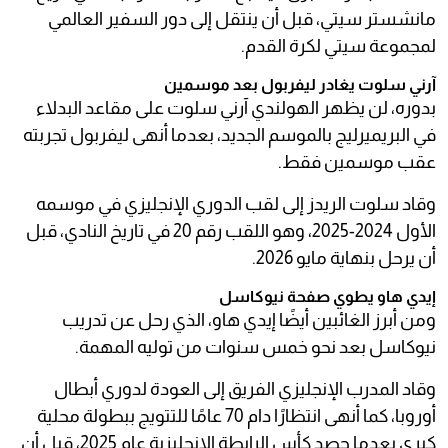
مانشستر سيتي، قبل أن ينتقل إلى دور السفير العالمي
لمجموعة سيتي لكرة القدم.
آرني سلوت يغادر ليفربول بعد موسمين
بدوره، لن يظهر الهولندي آرني سلوت على مقاعد البدلاء
في البريميرليج بالموسم الجديد، بعدما أنهى ليفربول تجربته
عقب موسمين فقط.
وقاد سلوت الريدز إلى لقب الدوري الإنجليزي في موسمه
الأول 2024-2025، وهو اللقب رقم 20 في تاريخ النادي، قبل
أن يرحل بنهاية مايو 2026.
إيدي هاو يطوي صفحة نيوكاسل
ومن أبرز الغائبين أيضًا إيدي هاو، الذي رحل عن تدريب
نيوكاسل بعد نحو خمس سنوات من توليه المهمة.
وقاد المدرب الإنجليزي الفريق إلى العودة لدوري أبطال
أوروبا، كما أنهى انتظارًا دام 70 عامًا للتتويج ببطولة محلية
كبرى بعدما حصد كأس الرابطة الإنجليزية عام 2025، قبل أن