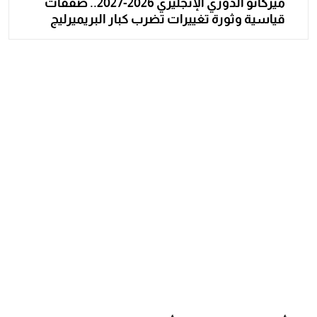
ميركاتو الدوري الإنجليزي 2026-2027.. صفقات
قياسية وثورة تغييرات تضرب كبار البريميرليج