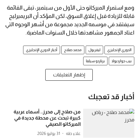
ومع استمرار الميركاتو حتى الأول من سبتمبر، تبقى القائمة
قابلة للزيادة قبل إغلاق السوق، لكن المؤكد أن البريميرليج
سيفتقد في موسمه الجديد مجموعة من أشهر الوجوه التي
اعتاد الجمهور مشاهدتها خلال السنوات الماضية.
الدوري الإنجليزي
ليفربول
محمد صلاح
أخبار الدوري الإنجليزي
بيب جوارديولا
برناردو سيلفا
إظهار التعليقات
أخبار قد تعجبك
من صلاح إلى محرز.. أسماء عربية
كبيرة تبحث عن محطة جديدة في
الميركاتو الصيفي
علاء طه
31 يوليو 2026