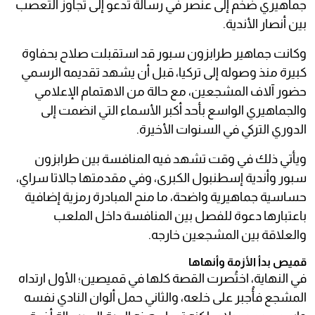
جماهيري ضخم إلى عنصر في رسالة تدعو إلى تجاوز التعصب
بين أنصار الأندية.
وكانت جماهير طرابزون سبور قد استقبلت صلاح بحفاوة
كبيرة منذ وصوله إلى تركيا، قبل أن يشهد تقديمه الرسمي
حضور آلاف المشجعين، مع حالة من الاهتمام الإعلامي
والجماهيري الواسع بأحد أكبر الأسماء التي انضمت إلى
الدوري التركي في السنوات الأخيرة.
ويأتي ذلك في وقت تشهد فيه المنافسة بين طرابزون
سبور وأندية إسطنبول الكبرى، وفي مقدمتها جالاتا سراي،
حساسية جماهيرية واضحة، ما منح المبادرة رمزية إضافية
باعتبارها دعوة للفصل بين المنافسة داخل الملعب
والعلاقة بين المشجعين خارجه.
قميص بدأ الأزمة وأنهاها
في النهاية، اختُصرت القصة كلها في قميصين؛ الأول ارتداه
المشجع فأُجبر على خلعه، والثاني حمل ألوان النادي نفسه