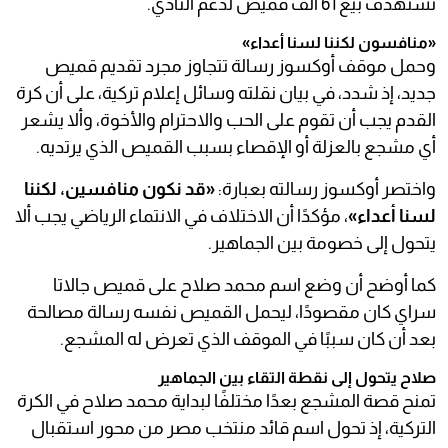
تستهدف بيع 61 ألف قميص لدعم النادي.
«منافسون لكننا لسنا أعداء»
وحمل موقف أوكسوز رسالة تتجاوز مجرد تقديم قميص
جديد، إذ شدد، في بيان نقلته وسائل إعلام تركية، على أن كرة
القدم يجب أن تقوم على الحب والاحترام والأخوة، وألا يشعر
أي مشجع بالعزلة أو الإقصاء بسبب القميص الذي يرتديه.
واختصر أوكسوز رسالته بعبارة:
«قد نكون منافسين، لكننا
لسنا أعداء»
، مؤكدًا أن الاختلاف في الانتماء الرياضي يجب ألا
يتحول إلى خصومة بين الجماهير.
كما أوضح أن وضع اسم محمد صلاح على قميص جالاتا
سراي كان مقصودًا، ليحمل القميص نفسه رسالة مصالحة
بعد أن كان سببًا في الموقف الذي تعرض له المشجع.
صلاح يتحول إلى نقطة التقاء بين الجماهير
تمنح قصة المشجع بعدًا مختلفًا لبداية محمد صلاح في الكرة
التركية، إذ تحول اسم قائد منتخب مصر من محور استقبال