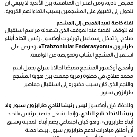
قميص ناديه، ومن اعتبر أن المنافسة بين الأندية لا ينبغي أن
تتحول إلى تضييق على المشجعين بسبب انتماءاتهم الكروية.
لفتة خاصة تعيد القميص إلى المشجع
لم تتوقف القصة عند الموقف الذي شهدته مراسم استقبال
صلاح، إذ تدخل إسماعيل تورغوت أوكسوز، رئيس
اتحاد أبناء
طرابزون «Trabzonlular Federasyonu»
، وحرص على
استقبال المشجع الشاب وتعويضه عن الواقعة.
وأهدى أوكسوز المشجع قميصًا لجالاتا سراي يحمل اسم
محمد صلاح، في خطوة رمزية جمعت بين هوية المشجع
والنجم الذي كان سبب حضوره إلى استقبال جماهير
طرابزون سبور.
وللدقة، فإن أوكسوز
ليس رئيسًا لنادي طرابزون سبور ولا
رئيسًا لاتحاد تابع للنادي
، وإنما يشغل منصب رئيس «اتحاد
أبناء طرابزون»، وهو كيان اجتماعي يضم أبناء المدينة وسبق
أن أطلق مبادرات لدعم طرابزون سبور، بينها حملة