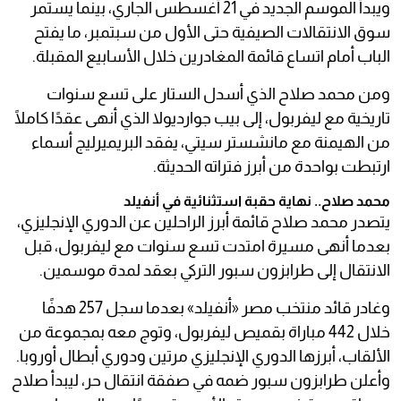
ويبدأ الموسم الجديد في 21 أغسطس الجاري، بينما يستمر
سوق الانتقالات الصيفية حتى الأول من سبتمبر، ما يفتح
الباب أمام اتساع قائمة المغادرين خلال الأسابيع المقبلة.
ومن محمد صلاح الذي أسدل الستار على تسع سنوات
تاريخية مع ليفربول، إلى بيب جوارديولا الذي أنهى عقدًا كاملًا
من الهيمنة مع مانشستر سيتي، يفقد البريميرليج أسماء
ارتبطت بواحدة من أبرز فتراته الحديثة.
محمد صلاح.. نهاية حقبة استثنائية في أنفيلد
يتصدر محمد صلاح قائمة أبرز الراحلين عن الدوري الإنجليزي،
بعدما أنهى مسيرة امتدت تسع سنوات مع ليفربول، قبل
الانتقال إلى طرابزون سبور التركي بعقد لمدة موسمين.
وغادر قائد منتخب مصر «أنفيلد» بعدما سجل 257 هدفًا
خلال 442 مباراة بقميص ليفربول، وتوج معه بمجموعة من
الألقاب، أبرزها الدوري الإنجليزي مرتين ودوري أبطال أوروبا.
وأعلن طرابزون سبور ضمه في صفقة انتقال حر، ليبدأ صلاح