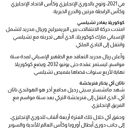
في 2021، وتوج بالدوري الإنجليزي وكأس الاتحاد الإنجليزي
وكأس الرابطة مرتين والدرع الخيرية.
كوكوريلا يغادر تشيلسي
امتدت حركة الانتقالات بين البريميرليج وريال مدريد لتشمل
الإسباني مارك كوكوريلا، الذي أنهى تجربته مع تشيلسي
وانتقل إلى النادي الملكي.
وأعلن ريال مدريد التعاقد مع الظهير الإسباني لمدة ستة
مواسم، ليستمر عقده حتى يونيو 2032، ويضع كوكوريلا
نهاية لأربع سنوات قضاها بقميص تشيلسي.
ناثان آكي يختار فنربخشة
شهد مانشستر سيتي رحيل مدافع آخر هو الهولندي ناثان
آكي، الذي انتقل إلى فنربخشة التركي بعد ستة مواسم مع
الفريق الإنجليزي.
وحقق آكي خلال تلك الفترة أربعة ألقاب للدوري الإنجليزي،
إلى جانب دوري أبطال أوروبا وكأس العالم للأندية والسوبر