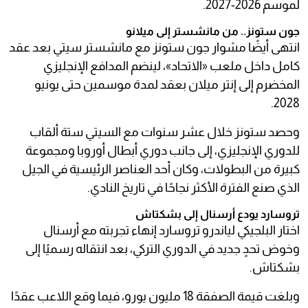
لموسم 2026-2027.
جون ستونز.. من مانشستر إلى ميلانو
انتهى أيضًا مشوار جون ستونز مع مانشستر سيتي بعد عقد
كامل داخل ملعب «الاتحاد»، لينضم المدافع الإنجليزي
المخضرم إلى إنتر ميلان بعقد لمدة موسمين حتى يونيو
2028.
وحصد ستونز خلال عشر سنوات مع السيتي ستة ألقاب
للدوري الإنجليزي، إلى جانب دوري أبطال أوروبا ومجموعة
كبيرة من البطولات، وكان أحد العناصر الرئيسية في الجيل
الذي صنع الفترة الأكثر نجاحًا في تاريخ النادي.
تروسارد يودع أرسنال إلى بشكتاش
اختار البلجيكي لياندرو تروسارد إنهاء تجربته مع أرسنال
وخوض تحدٍ جديد في الدوري التركي، بعد انتقاله رسميًا إلى
بشكتاش.
وبلغت قيمة الصفقة 18 مليون يورو، فيما وقع اللاعب عقدًا