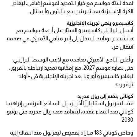
لمدة ثلاثة مواسم مع خيار التمديد لموسم إضافي، ليغادر
الكرة الإنجليزية بعد تجربتين مع برايتون وأرسنال.
كاسيميرو ينهي تجربته الإنجليزية
أسدل البرازيلي كاسيميرو الستار على أربعة مواسم مع
مانشستر يونايتد، لينتقل إلى إنتر ميامي الأميركي في صفقة
انتقال حر.
وأعلن النادي الأميركي تعاقده مع لاعب الوسط البرازيلي
حتى نهاية موسم 2027، مع إمكانية تمديد ارتباطه بالفريق،
ليغادر كاسيميرو أوروبا بعد تجربته الإنجليزية في «أولد
ترافورد».
كوناتي ينضم إلى ريال مدريد
فقد ليفربول اسمًا بارزًا آخر برحيل المدافع الفرنسي إبراهيما
كوناتي بعد انتهاء عقده، ليتعاقد معه ريال مدريد حتى يونيو
2030.
وخاض كوناتي 183 مباراة بقميص ليفربول منذ انتقاله إليه