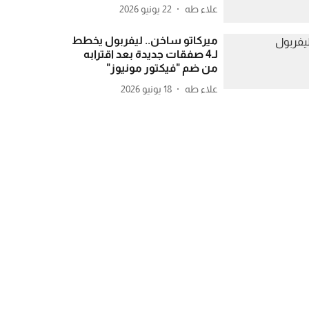
علاء طه
22 يونيو 2026
ميركاتو ساخن.. ليفربول يخطط
لـ4 صفقات جديدة بعد اقترابه
من ضم "فيكتور مونيوز"
علاء طه
18 يونيو 2026