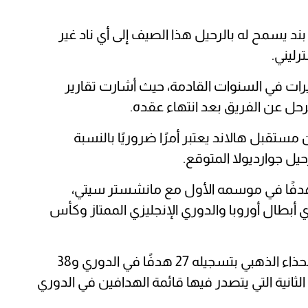
 يسمح له بالرحيل هذا الصيف إلى أي ناد غير
ات في السنوات القادمة، حيث أشارت تقارير
رحل عن الفريق بعد انتهاء عقده.
 مستقبل هالاند يعتبر أمرًا ضروريًا بالنسبة
ل جوارديولا المتوقع.
هالاند الذي يبلغ من العمر 23 عامًا 52 هدفًا في موسمه الأول مع مانشستر سيتي،
أبطال أوروبا والدوري الإنجليزي الممتاز وكأس
في الموسم الحالي، حصل هالاند على جائزة الحذاء الذهبي بتسجيله 27 هدفًا في الدوري و38
ثانية التي يتصدر فيها قائمة الهدافين في الدوري