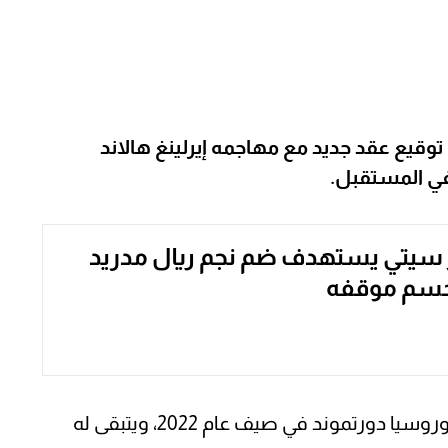
 توقيع عقد جديد مع مهاجمه إيرلينغ هالاند
في المستقبل.
يتي يستهدف ضم نجم ريال مدريد
حسم موقفه
انضم هالاند إلى مانشستر سيتي قادمًا من بوروسيا دورتموند في صيف عام 2022، ويتبقى له