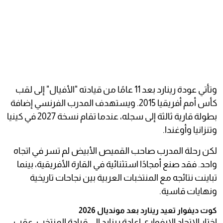
وتأتي عودة رينارد بعد 11 عامًا من قيادته "الأفيال" إلى لقب
كأس أمم أفريقيا 2015. ويستهدف المدرب الفرنسي إضافة
بطولة قارية ثالثة إلى سجله، عندما تقام نسخة 2027 في كينيا
وتنزانيا وأوغندا.
لكن رحلة المدرب صاحب القميص الأبيض لم تسر في اتجاه
واحد. فقد صنع أمجادًا استثنائية في القارة الأفريقية، بينما
تباينت نتائجه مع المنتخبات العربية بين نجاحات تاريخية
ونهايات قاسية.
كوت ديفوار تعيد رينارد بعد مونديال 2026
اختار الاتحاد الإيفواري إعادة رينارد إلى قيادة المنتخب، عقب