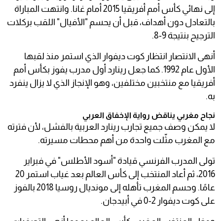
إلى نهائي كأس أمم أفريقيا 2015 أمام غانا. وانتهت المباراة
بالتعادل دون أهداف، قبل أن يحسم "الأفيال" اللقب بركلات
الترجيح بنتيجة 9-8.
أنهى الانتصار انتظار كوت ديفوار الذي استمر منذ لقبها
الأول عام 1992. كما جعل رينارد أول مدرب يفوز بكأس أمم
أفريقيا مع منتخبين مختلفين، وهو الإنجاز الذي لا يزال ينفرد
به.
نجاح مغربي يناقض رواية الإخفاق العربي
لا يمكن وصف جميع تجارب رينارد العربية بالفشل، لأن فترته
مع المغرب مثّلت واحدة من أهم محطات مسيرته.
تولى المدرب الفرنسي قيادة "أسود الأطلس" في فبراير
2016، ثم أعاد المنتخب إلى كأس العالم بعد غياب استمر 20
عامًا. وحسم المغرب تأهله إلى مونديال روسيا 2018 بالفوز
على كوت ديفوار 2-0 في أبيدجان.