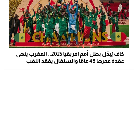
كاف يُبدّل بطل أمم إفريقيا 2025.. المغرب ينهي
عقدة عمرها 48 عامًا والسنغال يفقد اللقب