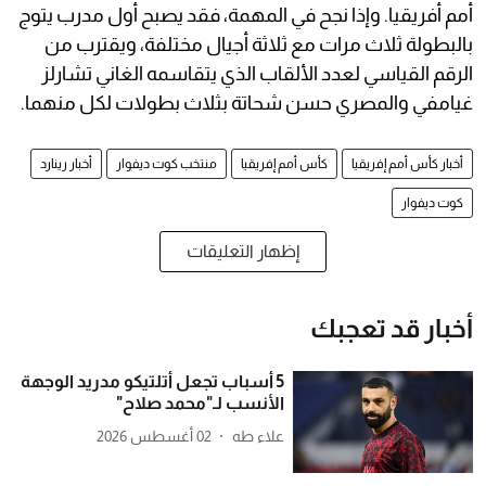
أمم أفريقيا. وإذا نجح في المهمة، فقد يصبح أول مدرب يتوج
بالبطولة ثلاث مرات مع ثلاثة أجيال مختلفة، ويقترب من
الرقم القياسي لعدد الألقاب الذي يتقاسمه الغاني تشارلز
غيامفي والمصري حسن شحاتة بثلاث بطولات لكل منهما.
أخبار كأس أمم إفريقيا
كأس أمم إفريقيا
منتخب كوت ديفوار
أخبار رينارد
كوت ديفوار
إظهار التعليقات
أخبار قد تعجبك
5 أسباب تجعل أتلتيكو مدريد الوجهة
الأنسب لـ"محمد صلاح"
علاء طه
02 أغسطس 2026