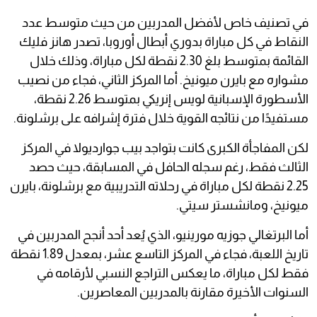
في تصنيف خاص لأفضل المدربين من حيث متوسط عدد
النقاط في كل مباراة بدوري أبطال أوروبا، تصدر هانز فليك
القائمة بمتوسط بلغ 2.30 نقطة لكل مباراة، وذلك خلال
مشواره مع بايرن ميونيخ. أما المركز الثاني، فجاء من نصيب
الأسطورة الإسبانية لويس إنريكي بمتوسط 2.26 نقطة،
مستفيدًا من نتائجه القوية خلال فترة إشرافه على برشلونة.
لكن المفاجأة الكبرى كانت بتواجد بيب جوارديولا في المركز
الثالث فقط، رغم سجله الحافل في المسابقة، حيث حصد
2.25 نقطة لكل مباراة في رحلاته التدريبية مع برشلونة، بايرن
ميونيخ، ومانشستر سيتي.
أما البرتغالي جوزيه مورينيو، الذي يُعد أحد أنجح المدربين في
تاريخ اللعبة، فجاء في المركز التاسع عشر، بمعدل 1.89 نقطة
فقط لكل مباراة، ما يعكس التراجع النسبي لأرقامه في
السنوات الأخيرة مقارنة بالمدربين المعاصرين.