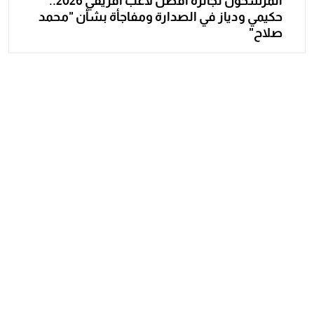
المرشحون لجائزة أفضل لاعب أفريقي 2026..
حكيمي ودياز في الصدارة ومفاجأة بشأن "محمد
صلاح"