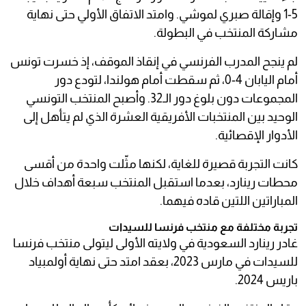
5-1 وإقالة صبري لموشي. وامتد الاتفاق الأولي حتى نهاية
مشاركة المنتخب في البطولة.
لم ينجح المدرب الفرنسي في إنقاذ الموقف، إذ خسرت تونس
أمام اليابان 4-0، ثم سقطت أمام هولندا، لتودع دور
المجموعات دون بلوغ دور الـ32. وأصبح المنتخب التونسي
الوحيد بين المنتخبات الأفريقية العشرة الذي لم يتأهل إلى
الأدوار الإقصائية.
كانت التجربة قصيرة للغاية، لكنها مثّلت واحدة من أقسى
محطات رينارد، بعدما استقبل المنتخب سبعة أهداف خلال
المباراتين اللتين قاده فيهما.
تجربة مختلفة مع منتخب فرنسا للسيدات
غادر رينارد السعودية في ولايته الأولى ليتولى منتخب فرنسا
للسيدات في مارس 2023، بعقد امتد حتى نهاية أولمبياد
باريس 2024.