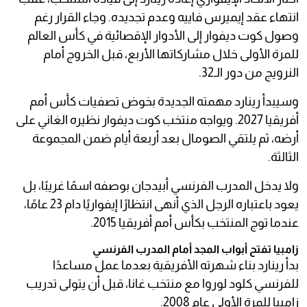
انتهاء عقد إيميرس فاييه وعدم تجديده. وجاء القرار رغم
وصول كوت ديفوار إلى الأدوار الإقصائية في كأس العالم
للمرة الأولى خلال مشاركاتها الأربع، قبل الخروج أمام
النرويج من دور الـ32.
وسيبدأ رينارد مهمته الجديدة بخوض تصفيات كأس أمم
أفريقيا 2027. ويواجه منتخب كوت ديفوار نظيره الغاني على
أرضه، ثم يلتقي الصومال بعد أربعة أيام ضمن المجموعة
الثالثة.
ولا يدخل المدرب الفرنسي أبيدجان بوصفه اسمًا غريبًا، بل
يعود باعتباره الرجل الذي أنهى انتظارًا إيفواريًا دام 23 عامًا،
عندما توج المنتخب بكأس أمم أفريقيا 2015.
زامبيا تفتح أبواب المجد أمام المدرب الفرنسي
بدأ رينارد بناء شهرته الأفريقية بعدما عمل مساعدًا
للفرنسي كلود لوروا مع منتخب غانا، قبل أن يتولى تدريب
زامبيا للمرة الأولى عام 2008.