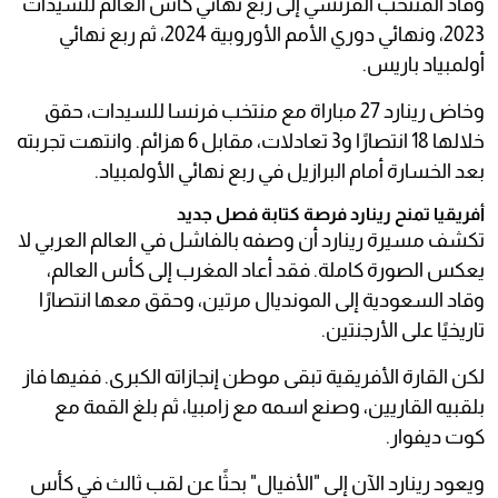
وقاد المنتخب الفرنسي إلى ربع نهائي كأس العالم للسيدات
2023، ونهائي دوري الأمم الأوروبية 2024، ثم ربع نهائي
أولمبياد باريس.
وخاض رينارد 27 مباراة مع منتخب فرنسا للسيدات، حقق
خلالها 18 انتصارًا و3 تعادلات، مقابل 6 هزائم. وانتهت تجربته
بعد الخسارة أمام البرازيل في ربع نهائي الأولمبياد.
أفريقيا تمنح رينارد فرصة كتابة فصل جديد
تكشف مسيرة رينارد أن وصفه بالفاشل في العالم العربي لا
يعكس الصورة كاملة. فقد أعاد المغرب إلى كأس العالم،
وقاد السعودية إلى المونديال مرتين، وحقق معها انتصارًا
تاريخيًا على الأرجنتين.
لكن القارة الأفريقية تبقى موطن إنجازاته الكبرى. ففيها فاز
بلقبيه القاريين، وصنع اسمه مع زامبيا، ثم بلغ القمة مع
كوت ديفوار.
ويعود رينارد الآن إلى "الأفيال" بحثًا عن لقب ثالث في كأس