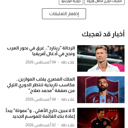
مباريات دوري أبطال أوروبا
جوزيه مورينيو
إظهار التعليقات
أخبار قد تعجبك
الرحالة "رينارد".. غرق في بحور العرب
ونجح في أدغال أفريقيا
علاء طه
04 أغسطس 2026
الملك المصري يقلب الموازين..
مكاسب تاريخية تنتظر الدوري التركي
من صفقة "محمد صلاح"
علاء طه
04 أغسطس 2026
8 لاعبين خارج الأهلي.. و"عموتة" يبدأ
إعادة بناء القائمة للموسم الجديد
علاء طه
02 أغسطس 2026