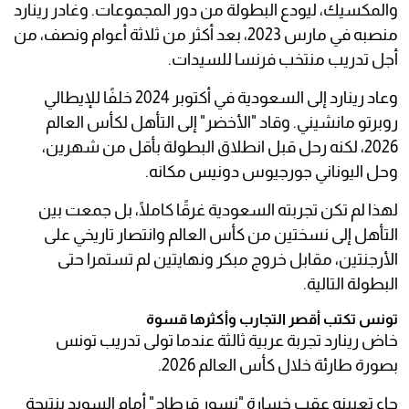
والمكسيك، ليودع البطولة من دور المجموعات. وغادر رينارد
منصبه في مارس 2023، بعد أكثر من ثلاثة أعوام ونصف، من
أجل تدريب منتخب فرنسا للسيدات.
وعاد رينارد إلى السعودية في أكتوبر 2024 خلفًا للإيطالي
روبرتو مانشيني. وقاد "الأخضر" إلى التأهل لكأس العالم
2026، لكنه رحل قبل انطلاق البطولة بأقل من شهرين،
وحل اليوناني جورجيوس دونيس مكانه.
لهذا لم تكن تجربته السعودية غرقًا كاملًا، بل جمعت بين
التأهل إلى نسختين من كأس العالم وانتصار تاريخي على
الأرجنتين، مقابل خروج مبكر ونهايتين لم تستمرا حتى
البطولة التالية.
تونس تكتب أقصر التجارب وأكثرها قسوة
خاض رينارد تجربة عربية ثالثة عندما تولى تدريب تونس
بصورة طارئة خلال كأس العالم 2026.
جاء تعيينه عقب خسارة "نسور قرطاج" أمام السويد بنتيجة