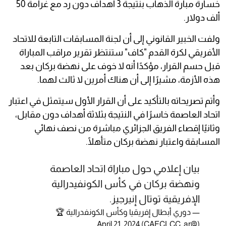
خسارة مبارة الذهاب بنتيجة 3 أهداف دون رد مع غرامة 50
ألف دولار.
ولفت الخبير القانوني إلى أن لجنة المسابقات التابعة للاتحاد
الأفريقي لكرة القدم "كاف" ستنتظر تقرير مراقب المباراة
قبل حسم القرار، مؤكدًا أنه لا خوف على نهضة بركان بعد
هذه الأزمة، مشيرًا إلى أن هناك أمرين لا ثالث لهما.
وأتم تصريحاته بالتأكيد على أن القرار الأول سيتمثل في اعتبار
اتحاد العاصمة خاسرًا في النتيجة بثلاثة أهداف دون مقابل،
وثانيًا إقصاء الفريق الجزائري مباشرة من نصف نهائي
المسابقة واعتبار نهضة بركان متأهلًا.
بيان إعلامي حول مباراة اتحاد العاصمة
ونهضة بركان في كأس الكونفيدرالية
الإفريقية توتال إنيرجيز.
— دوري أبطال إفريقيا وكأس الكونفدرالية 🏆
April 21, 2024
(@CAFCLCC_ar)