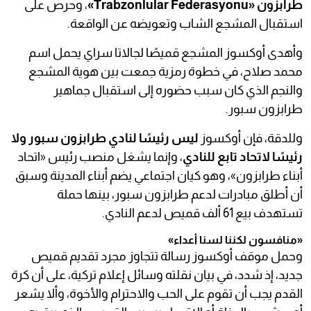
طرابزون «Trabzonlular Federasyonu»
، وحرص على
استقبال المشجع الشاب وتعويضه عن الواقعة.
وأهدى أوكسوز المشجع قميصًا لجالاتا سراي يحمل اسم
محمد صلاح، في خطوة رمزية جمعت بين هوية المشجع
والنجم الذي كان سبب حضوره إلى استقبال جماهير
طرابزون سبور.
وللدقة، فإن أوكسوز
ليس رئيسًا لنادي طرابزون سبور ولا
رئيسًا لاتحاد تابع للنادي
، وإنما يشغل منصب رئيس «اتحاد
أبناء طرابزون»، وهو كيان اجتماعي يضم أبناء المدينة وسبق
أن أطلق مبادرات لدعم طرابزون سبور، بينها حملة
تستهدف بيع 61 ألف قميص لدعم النادي.
«منافسون لكننا لسنا أعداء»
وحمل موقف أوكسوز رسالة تتجاوز مجرد تقديم قميص
جديد، إذ شدد، في بيان نقلته وسائل إعلام تركية، على أن كرة
القدم يجب أن تقوم على الحب والاحترام والأخوة، وألا يشعر