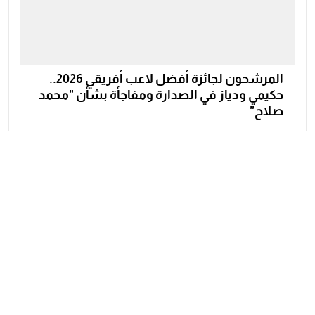
المرشحون لجائزة أفضل لاعب أفريقي 2026..
حكيمي ودياز في الصدارة ومفاجأة بشأن "محمد
صلاح"