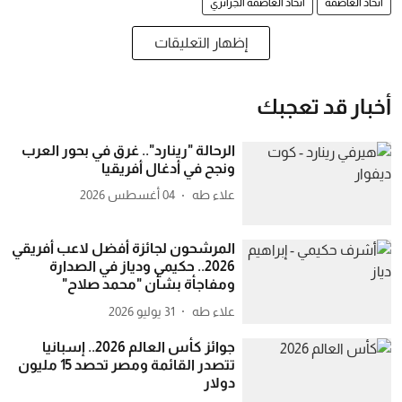
اتحاد العاصمة
اتحاد العاصمة الجزائري
إظهار التعليقات
أخبار قد تعجبك
الرحالة "رينارد".. غرق في بحور العرب
ونجح في أدغال أفريقيا
علاء طه
04 أغسطس 2026
المرشحون لجائزة أفضل لاعب أفريقي
2026.. حكيمي ودياز في الصدارة
ومفاجأة بشأن "محمد صلاح"
علاء طه
31 يوليو 2026
جوائز كأس العالم 2026.. إسبانيا
تتصدر القائمة ومصر تحصد 15 مليون
دولار