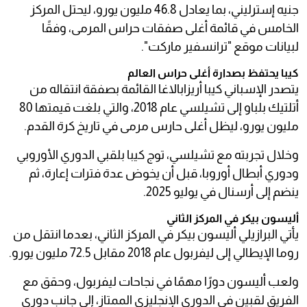
جنيه إسترليني، بما يعادل 46.8 مليون يورو، ليحتل المركز
الخامس في قائمة أغلى صفقات حراس المرمى، وفقًا
لبيانات موقع "ترانسفير ماركت".
كيبا يحتفظ بصدارة أغلى حراس العالم
يتصدر الإسباني كيبا أريزابالاغا القائمة بصفقة انتقاله من
أتلتيك بلباو إلى تشيلسي عام 2018، والتي بلغت قيمتها 80
مليون يورو، ليظل أغلى حارس مرمى في تاريخ كرة القدم.
وخلال تجربته مع تشيلسي، توج كيبا بلقبي الدوري الأوروبي
ودوري أبطال أوروبا، قبل أن يخوض عدة فترات إعارة، ثم
ينضم إلى أرسنال في يوليو 2025.
أليسون بيكر في المركز الثاني
يأتي البرازيلي أليسون بيكر في المركز الثاني، بعدما انتقل من
روما الإيطالي إلى ليفربول عام 2018 مقابل 72.5 مليون يورو.
ولعب أليسون دورًا مهمًا في نجاحات ليفربول، وحقق مع
الفريق لقبين في الدوري الإنجليزي الممتاز، إلى جانب دوري