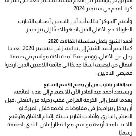
الفريق في نوفمبر من العام نفسه، ليستمر معه حتى اعتزاله
كرة القدم في سبتمبر 2024.
وأصبح "الجوكر" بذلك أحد أبرز اللاعبين أصحاب التجارب
الطويلة مع الأهلي الذين اتجهوا لاحقًا إلى بيراميدز.
أحمد الشيخ يكمل سلسلة انتقالات 2020
كما انضم أحمد الشيخ إلى بيراميدز في ديسمبر 2020، بعدما
رحل عن الأهلي، ووقع عقدًا لمدة ثلاثة مواسم في صفقة
انتقال حر، ليضيف اسمًا جديدًا إلى قائمة اللاعبين الذين ارتدوا
قميصي الناديين.
عبدالقادر يقترب من أن يصبح الاسم السابع
ويستعد أحمد عبدالقادر الآن للانضمام إلى هذه القائمة،
بعدما انتقل إلى الكرمة العراقي عقب رحيله عن الأهلي، قبل
أن يدخل بيراميدز في مفاوضات لضمه خلال الميركاتو
الصيفي الجاري. وأفادت تقارير حديثة بإتمام الاتفاق وتوقيع
اللاعب لمدة أربعة مواسم، مع انتظار إعلان النادي الصفقة
رسميًا.