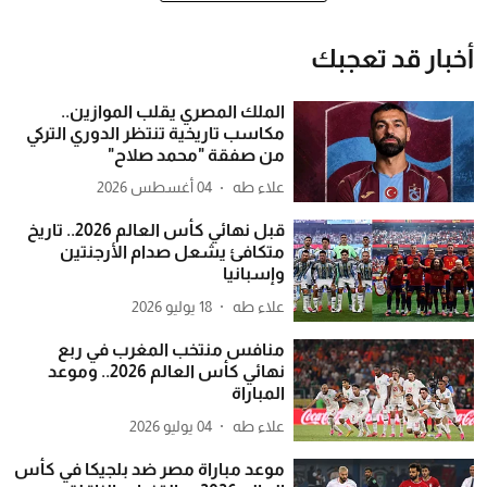
أخبار قد تعجبك
الملك المصري يقلب الموازين..
مكاسب تاريخية تنتظر الدوري التركي
من صفقة "محمد صلاح"
علاء طه
04 أغسطس 2026
قبل نهائي كأس العالم 2026.. تاريخ
متكافئ يشعل صدام الأرجنتين
وإسبانيا
علاء طه
18 يوليو 2026
منافس منتخب المغرب في ربع
نهائي كأس العالم 2026.. وموعد
المباراة
علاء طه
04 يوليو 2026
موعد مباراة مصر ضد بلجيكا في كأس