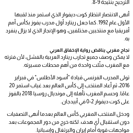
الترجيح بنتيجة 9-8.
أنهى الانتصار انتظار كوت ديفوار الذي استمر منذ لقبها
الأول عام 1992. كما جعل رينارد أول مدرب يفوز بكأس أمم
أفريقيا مع منتخبين مختلفين، وهو الإنجاز الذي لا يزال ينفرد
به.
نجاح مغربي يناقض رواية الإخفاق العربي
لا يمكن وصف جميع تجارب رينارد العربية بالفشل، لأن فترته
مع المغرب مثّلت واحدة من أهم محطات مسيرته.
تولى المدرب الفرنسي قيادة "أسود الأطلس" في فبراير
2016، ثم أعاد المنتخب إلى كأس العالم بعد غياب استمر 20
عامًا. وحسم المغرب تأهله إلى مونديال روسيا 2018 بالفوز
على كوت ديفوار 2-0 في أبيدجان.
ودخل المنتخب المغربي كأس العالم بعدما أنهى التصفيات
دون استقبال أي هدف. لكنه خرج من دور المجموعات بعد
مواجهات قوية أمام إيران والبرتغال وإسبانيا.