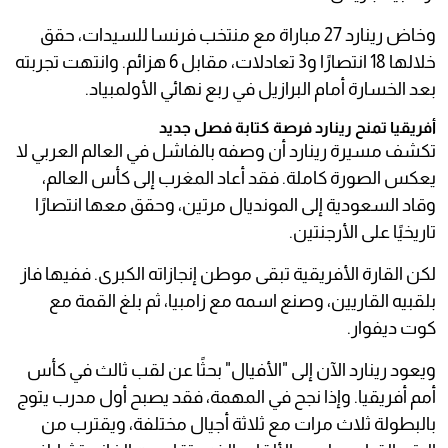
وخاض رينارد 27 مباراة مع منتخب فرنسا للسيدات، حقق
خلالها 18 انتصارًا و3 تعادلات، مقابل 6 هزائم. وانتهت تجربته
بعد الخسارة أمام البرازيل في ربع نهائي الأولمبياد.
أفريقيا تمنح رينارد فرصة كتابة فصل جديد
تكشف مسيرة رينارد أن وصفه بالفاشل في العالم العربي لا
يعكس الصورة كاملة. فقد أعاد المغرب إلى كأس العالم،
وقاد السعودية إلى المونديال مرتين، وحقق معها انتصارًا
تاريخيًا على الأرجنتين.
لكن القارة الأفريقية تبقى موطن إنجازاته الكبرى. ففيها فاز
بلقبيه القاريين، وصنع اسمه مع زامبيا، ثم بلغ القمة مع
كوت ديفوار.
ويعود رينارد الآن إلى "الأفيال" بحثًا عن لقب ثالث في كأس
أمم أفريقيا. وإذا نجح في المهمة، فقد يصبح أول مدرب يتوج
بالبطولة ثلاث مرات مع ثلاثة أجيال مختلفة، ويقترب من