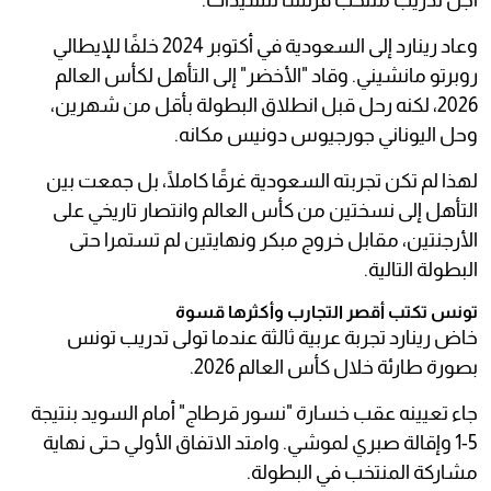
أجل تدريب منتخب فرنسا للسيدات.
وعاد رينارد إلى السعودية في أكتوبر 2024 خلفًا للإيطالي
روبرتو مانشيني. وقاد "الأخضر" إلى التأهل لكأس العالم
2026، لكنه رحل قبل انطلاق البطولة بأقل من شهرين،
وحل اليوناني جورجيوس دونيس مكانه.
لهذا لم تكن تجربته السعودية غرقًا كاملًا، بل جمعت بين
التأهل إلى نسختين من كأس العالم وانتصار تاريخي على
الأرجنتين، مقابل خروج مبكر ونهايتين لم تستمرا حتى
البطولة التالية.
تونس تكتب أقصر التجارب وأكثرها قسوة
خاض رينارد تجربة عربية ثالثة عندما تولى تدريب تونس
بصورة طارئة خلال كأس العالم 2026.
جاء تعيينه عقب خسارة "نسور قرطاج" أمام السويد بنتيجة
5-1 وإقالة صبري لموشي. وامتد الاتفاق الأولي حتى نهاية
مشاركة المنتخب في البطولة.