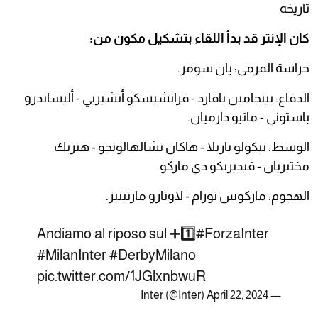
تاريخه
كان الإنتر قد بدأ اللقاء بتشكيل مكون من:
حراسة المرمى: يان سومر.
الدفاع: بينجامين بافارد - فرانشيسكو أتشيربي - أليساندرو
باستوني - ماتيو دارميان.
الوسط: نيكولو باريلا - هاكان تشالهالونجو - هنريك
مختيريان - فيديريكو دي ماركو.
الهجوم: ماركوس تورام - لاوتارو مارتينيز.
Andiamo al riposo sul ➕1️⃣
#ForzaInter
#MilanInter
#DerbyMilano
pic.twitter.com/1JGlxnbwuR
April 22, 2024
— Inter (@Inter)