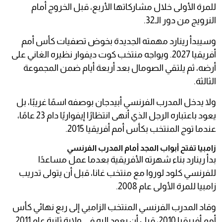
للمرة الأولى خلال مشاركاتها الأربع، قبل الخروج أمام
النرويج من دور الـ32.
وسيبدأ رينارد مهمته الجديدة بخوض تصفيات كأس أمم
أفريقيا 2027. ويواجه منتخب كوت ديفوار نظيره الغاني على
أرضه، ثم يلتقي الصومال بعد أربعة أيام ضمن المجموعة
الثالثة.
ولا يدخل المدرب الفرنسي أبيدجان بوصفه اسمًا غريبًا، بل
يعود باعتباره الرجل الذي أنهى انتظارًا إيفواريًا دام 23 عامًا،
عندما توج المنتخب بكأس أمم أفريقيا 2015.
زامبيا تفتح أبواب المجد أمام المدرب الفرنسي
بدأ رينارد بناء شهرته الأفريقية بعدما عمل مساعدًا
للفرنسي كلود لوروا مع منتخب غانا، قبل أن يتولى تدريب
زامبيا للمرة الأولى عام 2008.
وقاد المدرب الفرنسي المنتخب الزامبي إلى ربع نهائي كأس
أمم أفريقيا 2010، قبل أن يعود إليه في ولاية ثانية عام 2011.