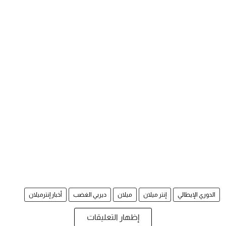
الدوري الإيطالي
إنتر ميلان
ميلان
ديربي الغضب
أخبار إنترميلان
إظهار التعليقات