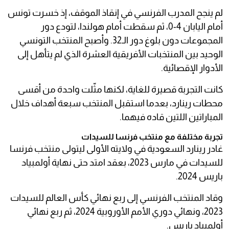
لم ينجح المدرب الفرنسي في إنقاذ الموقف، إذ خسرت تونس
أمام اليابان 4-0، ثم سقطت أمام هولندا، لتودع دور
المجموعات دون بلوغ دور الـ32. وأصبح المنتخب التونسي
الوحيد بين المنتخبات الأفريقية العشرة الذي لم يتأهل إلى
الأدوار الإقصائية.
كانت التجربة قصيرة للغاية، لكنها مثّلت واحدة من أقسى
محطات رينارد، بعدما استقبل المنتخب سبعة أهداف خلال
المباراتين اللتين قاده فيهما.
تجربة مختلفة مع منتخب فرنسا للسيدات
غادر رينارد السعودية في ولايته الأولى ليتولى منتخب فرنسا
للسيدات في مارس 2023، بعقد امتد حتى نهاية أولمبياد
باريس 2024.
وقاد المنتخب الفرنسي إلى ربع نهائي كأس العالم للسيدات
2023، ونهائي دوري الأمم الأوروبية 2024، ثم ربع نهائي
أولمبياد باريس.