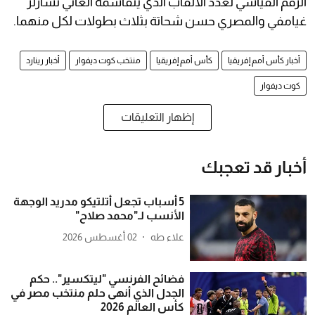
الرقم القياسي لعدد الألقاب الذي يتقاسمه الغاني تشارلز
غيامفي والمصري حسن شحاتة بثلاث بطولات لكل منهما.
أخبار كأس أمم إفريقيا
كأس أمم إفريقيا
منتخب كوت ديفوار
أخبار رينارد
كوت ديفوار
إظهار التعليقات
أخبار قد تعجبك
5 أسباب تجعل أتلتيكو مدريد الوجهة
الأنسب لـ"محمد صلاح"
علاء طه
02 أغسطس 2026
فضائح الفرنسي "ليتكسير".. حكم
الجدل الذي أنهى حلم منتخب مصر في
كأس العالم 2026